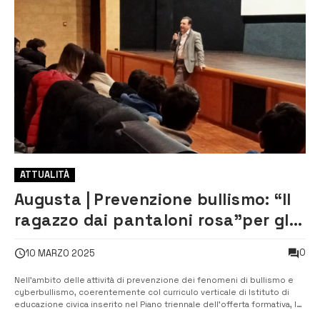
ATTUALITÀ
Augusta | Prevenzione bullismo: “Il
ragazzo dai pantaloni rosa”per gli
alunni del Corbino
0
10 MARZO 2025
Nell’ambito delle attività di prevenzione dei fenomeni di bullismo e
cyberbullismo, coerentemente col curriculo verticale di Istituto di
educazione civica inserito nel Piano triennale dell’offerta formativa, lo
scorso venerdì, gli alunni del terzo anno della scuola secondaria di