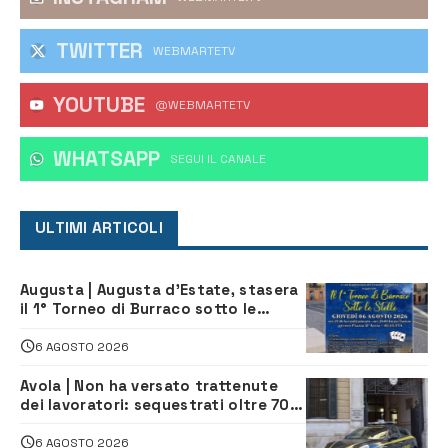
TWITTER
WEBMARTETV
YOUTUBE
@WEBMARTETV
WHATSAPP
‎SEGUI IL CANALE
ULTIMI ARTICOLI
Augusta | Augusta d’Estate, stasera
il 1° Torneo di Burraco sotto le
Stelle: piazza D’Astorga già sold out
6 AGOSTO 2026
Avola | Non ha versato trattenute
dei lavoratori: sequestrati oltre 700
mila euro a imprenditore della
climatizzazione
6 AGOSTO 2026