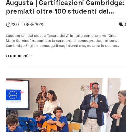
Augusta | Certificazioni Cambridge:
premiati oltre 100 studenti del
“Corbino”
0
22 OTTOBRE 2025
L’auditorium del plesso Todaro del 2° Istituto comprensivo “Orso
Mario Corbino” ha ospitato la cerimonia di consegna degli attestati
Cambridge English, conseguiti dagli alunni che, durante lo scorso
anno scolastico, hanno partecipato ai corsi aggiuntivi di lingua inglese
realizzati con i fondi Pnrr. I corsi, tenuti dagli insegnanti interni del...
LEGGI DI PIÙ