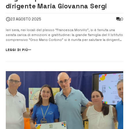
dirigente Maria Giovanna Sergi
0
23 AGOSTO 2025
Ieri sera, nei locali del plesso “Francesca Morvillo”, si è tenuta una
serata carica di emozioni e gratitudine: la grande famiglia del II Istituto
comprensivo “Orso Mario Corbino” si è riunita per salutare la dirigente
scolastica Maria Giovanna Sergi, che dal 1° settembre andrà in
pensione dopo dodici anni di intensa attività alla guida ...
LEGGI DI PIÙ