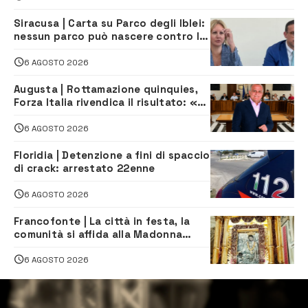
Siracusa | Carta su Parco degli Iblei:
nessun parco può nascere contro le
comunità e il territorio
6 AGOSTO 2026
Augusta | Rottamazione quinquies,
Forza Italia rivendica il risultato: «La
proposta è nostra»
6 AGOSTO 2026
Floridia | Detenzione a fini di spaccio
di crack: arrestato 22enne
6 AGOSTO 2026
Francofonte | La città in festa, la
comunità si affida alla Madonna
della Neve tra fede e tradizione
6 AGOSTO 2026