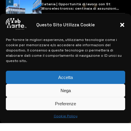
4
Catania | Opportunità di lavoro con St
Microelectronics: centinaia di assunzioni
previste
28 MARZO 2024
Questo Sito Utilizza Cookie
Per fornire le migliori esperienze, utilizziamo tecnologie come i
MAPPA DEL SITO
cookie per memorizzare e/o accedere alle informazioni del
dispositivo. Il consenso a queste tecnologie ci permetterà di
> NOTIZIE
elaborare dati come il comportamento di navigazione o ID unici su
questo sito.
> EDIZIONI LOCALI
> CONTATTI
Accetta
> INFO
Nega
Preferenze
Cookie Policy