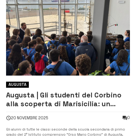
AUGUSTA
Augusta | Gli studenti del Corbino
alla scoperta di Marisicilia: un
viaggio tra storia, memoria e
0
20 NOVEMBRE 2025
orientamento
Gli alunni di tutte le classi seconde della scuola secondaria di primo
grado del 2° Istituto comprensivo “Orso Mario Corbino” di Augusta,