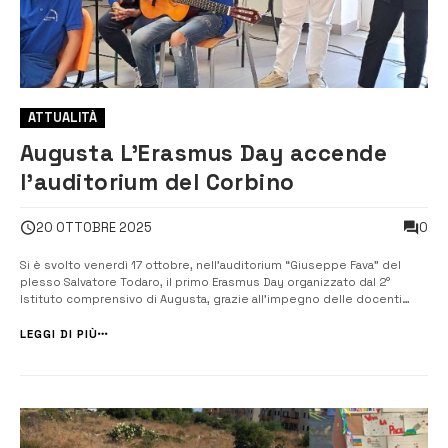
ATTUALITÀ
Augusta L’Erasmus Day accende
l’auditorium del Corbino
0
20 OTTOBRE 2025
Si è svolto venerdì 17 ottobre, nell’auditorium “Giuseppe Fava” del
plesso Salvatore Todaro, il primo Erasmus Day organizzato dal 2°
Istituto comprensivo di Augusta, grazie all’impegno delle docenti
Eleonora Alicata e Graziella Filippone, referenti del progetto. Dal 2017,
gli Erasmus Day rappresentano un appuntamento importante per le
LEGGI DI PIÙ
scuole e...