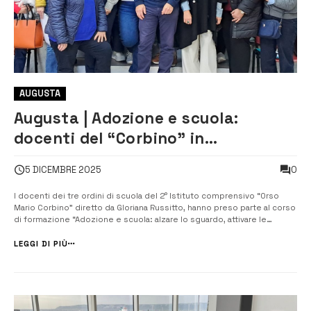
AUGUSTA
Augusta | Adozione e scuola:
docenti del “Corbino” in
formazione per una didattica più
0
5 DICEMBRE 2025
inclusiva
I docenti dei tre ordini di scuola del 2° Istituto comprensivo “Orso
Mario Corbino” diretto da Gloriana Russitto, hanno preso parte al corso
di formazione “Adozione e scuola: alzare lo sguardo, attivare le
risorse”. A condurre gli incontri è stato il docente Vincenzo Bucello,
presidente dell’associazione Aafa (Associazione famiglie adottive e
LEGGI DI PIÙ
...