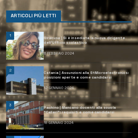
ARTICOLI PIÙ LETTI
1
Siracusa | Si è insediata la nuova dirigente
dell’Ufficio scolastico
6 FEBBRAIO 2024
2
Catania | Assunzioni alla StMicroelectronics:
posizioni aperte e come candidarsi
12 GENNAIO 2024
3
Pachino | Mancano docenti alla scuola
“Calleri”: requisiti e come candidarsi
18 GENNAIO 2024