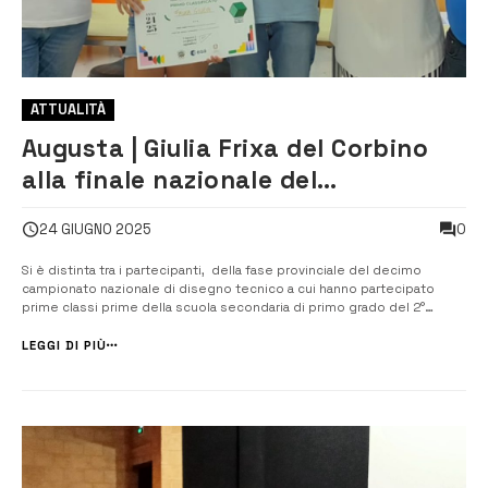
ATTUALITÀ
Augusta | Giulia Frixa del Corbino
alla finale nazionale del
campionato di disegno tecnico
0
24 GIUGNO 2025
Si è distinta tra i partecipanti, della fase provinciale del decimo
campionato nazionale di disegno tecnico a cui hanno partecipato
prime classi prime della scuola secondaria di primo grado del 2°
Istituto comprensivo “Orso Mario Corbino”, Giulia Frixa, studentessa
della classe 1°CT, che ha conquistato il primo posto con un punteggio
LEGGI DI PIÙ
di ...