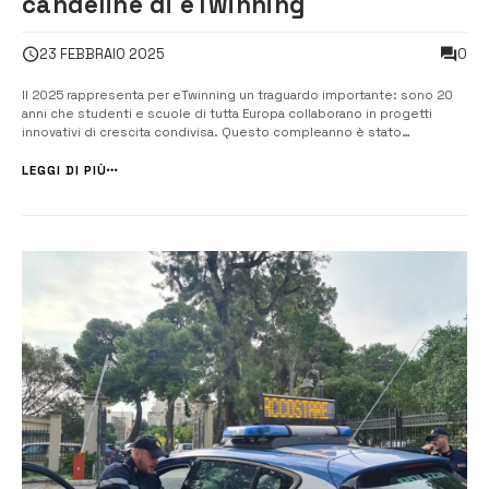
candeline di eTwinning
0
23 FEBBRAIO 2025
Il 2025 rappresenta per eTwinning un traguardo importante: sono 20
anni che studenti e scuole di tutta Europa collaborano in progetti
innovativi di crescita condivisa. Questo compleanno è stato
festeggiato anche al II Istituto comprensivo “Orso Mario Corbino” di
Augusta, diretto da Maria Giovanna Sergi, che può vantare una
LEGGI DI PIÙ
partecipazione con p...