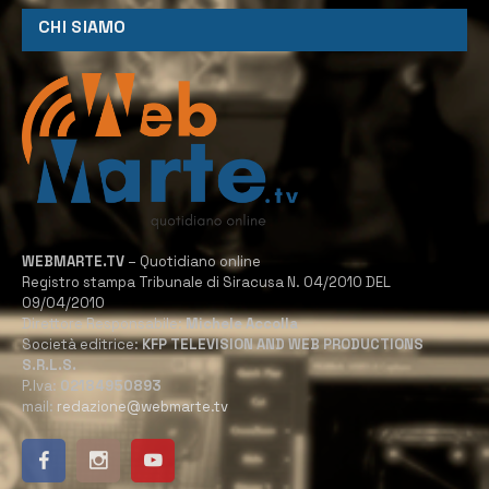
CHI SIAMO
WEBMARTE.TV
– Quotidiano online
Registro stampa Tribunale di Siracusa N. 04/2010 DEL
09/04/2010
Direttore Responsabile:
Michele Accolla
Società editrice:
KFP TELEVISION AND WEB PRODUCTIONS
S.R.L.S.
P.Iva:
02184950893
mail:
redazione@webmarte.tv