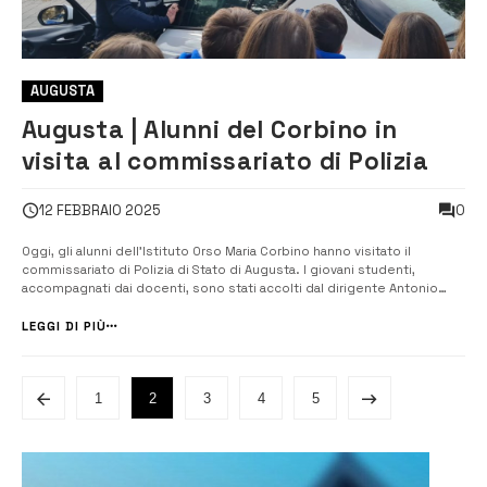
AUGUSTA
Augusta | Alunni del Corbino in
visita al commissariato di Polizia
0
12 FEBBRAIO 2025
Oggi, gli alunni dell’Istituto Orso Maria Corbino hanno visitato il
commissariato di Polizia di Stato di Augusta. I giovani studenti,
accompagnati dai docenti, sono stati accolti dal dirigente Antonio
Migliorisi che, insieme al personale della Polizia Scientifica, ha fatto
vivere agli studenti un giorno sulla “scena del crimine”. Un momento
LEGGI DI PIÙ
si...
1
2
3
4
5