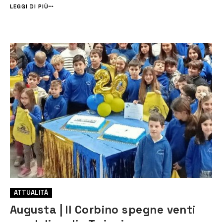
primo grado del 2° Istituto comprensivo “Orso Mario C...
LEGGI DI PIÙ
ATTUALITÀ
Augusta | Il Corbino spegne venti