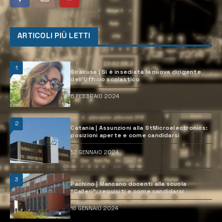
ARTICOLI PIÙ LETTI
1
Siracusa | Si è insediata la nuova dirigente
dell’Ufficio scolastico
6 FEBBRAIO 2024
2
Catania | Assunzioni alla StMicroelectronics:
posizioni aperte e come candidarsi
12 GENNAIO 2024
3
Pachino | Mancano docenti alla scuola
“Calleri”: requisiti e come candidarsi
18 GENNAIO 2024