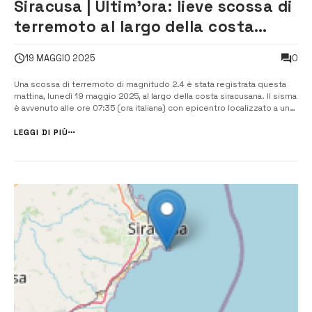
Siracusa | Ultim’ora: lieve scossa di
terremoto al largo della costa
siracusana
0
19 MAGGIO 2025
Una scossa di terremoto di magnitudo 2.4 è stata registrata questa
mattina, lunedì 19 maggio 2025, al largo della costa siracusana. Il sisma
è avvenuto alle ore 07:35 (ora italiana) con epicentro localizzato a una
profondità di 25 chilometri, in mare, alle coordinate geografiche
36.4293 di latitudine e 15.4178 di longitudine. L’evento sismico ...
LEGGI DI PIÙ