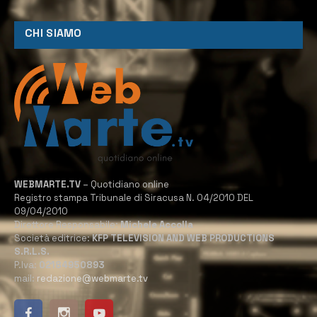
CHI SIAMO
WEBMARTE.TV
– Quotidiano online
Registro stampa Tribunale di Siracusa N. 04/2010 DEL
09/04/2010
Direttore Responsabile:
Michele Accolla
Società editrice:
KFP TELEVISION AND WEB PRODUCTIONS
S.R.L.S.
P.Iva:
02184950893
mail:
redazione@webmarte.tv