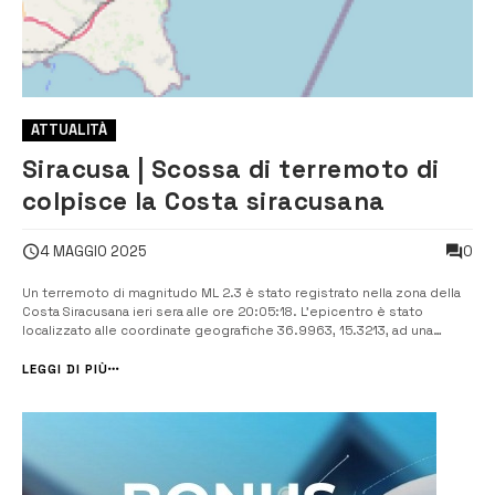
ATTUALITÀ
Siracusa | Scossa di terremoto di
colpisce la Costa siracusana
0
4 MAGGIO 2025
Un terremoto di magnitudo ML 2.3 è stato registrato nella zona della
Costa Siracusana ieri sera alle ore 20:05:18. L’epicentro è stato
localizzato alle coordinate geografiche 36.9963, 15.3213, ad una
profondità di 20 km. Il terremoto è stato rilevato dalla Sala Sismica
dell’INGV-Roma. La scossa è stata registrata alle 18:05:18 UTC,...
LEGGI DI PIÙ