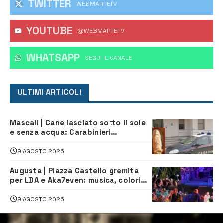
TWITTER
WEBMARTETV
YOUTUBE
@WEBMARTETV
WHATSAPP
‎SEGUI IL CANALE
ULTIMI ARTICOLI
Mascali | Cane lasciato sotto il sole
e senza acqua: Carabinieri
denunciano proprietario
9 AGOSTO 2026
Augusta | Piazza Castello gremita
per LDA e Aka7even: musica, colori
ed emozioni per “Augusta d’Estate”
9 AGOSTO 2026