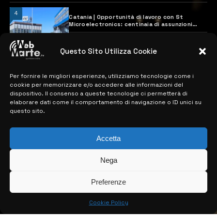
4
Catania | Opportunità di lavoro con St
Microelectronics: centinaia di assunzioni
previste
28 MARZO 2024
Questo Sito Utilizza Cookie
Per fornire le migliori esperienze, utilizziamo tecnologie come i
MAPPA DEL SITO
cookie per memorizzare e/o accedere alle informazioni del
dispositivo. Il consenso a queste tecnologie ci permetterà di
> NOTIZIE
elaborare dati come il comportamento di navigazione o ID unici su
questo sito.
> EDIZIONI LOCALI
> CONTATTI
Accetta
> INFO
Nega
Preferenze
Cookie Policy