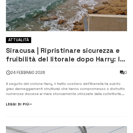
ATTUALITÀ
Siracusa | Ripristinare sicurezza e
fruibilità del litorale dopo Harry: lo
chiede l’associazione Pro Arenella
0
24 FEBBRAIO 2026
A seguito del ciclone Harry, il tratto costiero dell’Arenella ha subito
gravi danneggiamenti strutturali che hanno compromesso o distrutto
numerose discese al mare storicamente utilizzate dalla collettività.
Attualmente, ampi tratti del litorale risultano privi di accessi sicuri alla
battigia. Le precedenti discese sono crollate o completament...
LEGGI DI PIÙ