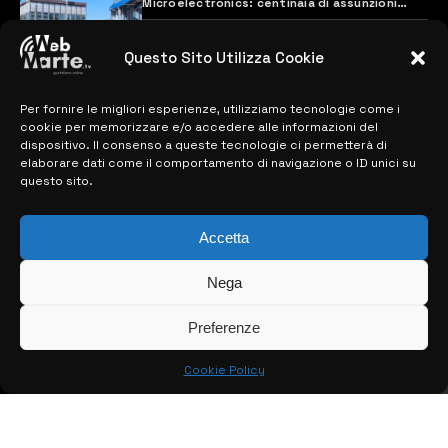
Microelectronics: centinaia di assunzioni
previste
28 MARZO 2024
Questo Sito Utilizza Cookie
Per fornire le migliori esperienze, utilizziamo tecnologie come i
MAPPA DEL SITO
cookie per memorizzare e/o accedere alle informazioni del
dispositivo. Il consenso a queste tecnologie ci permetterà di
> NOTIZIE
elaborare dati come il comportamento di navigazione o ID unici su
questo sito.
> EDIZIONI LOCALI
Accetta
> CONTATTI
> INFO
Nega
Preferenze
Cookie Policy