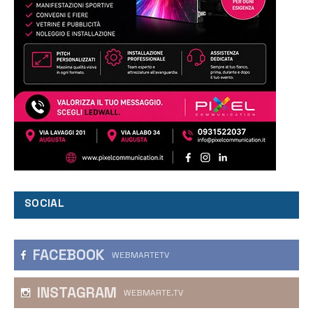
SOCIAL
FACEBOOK
WEBMARTETV
INSTAGRAM
WEBMARTE.TV