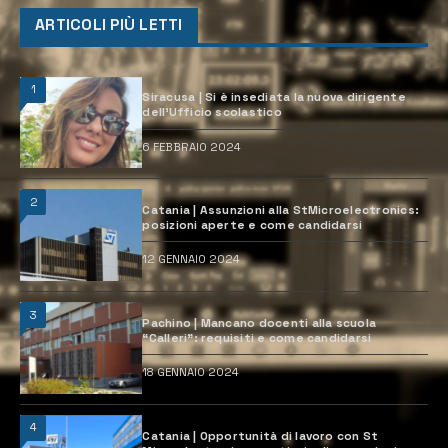
ARTICOLI PIÙ LETTI
1
Siracusa | Si è insediata la nuova dirigente
dell’Ufficio scolastico
6 FEBBRAIO 2024
2
Catania | Assunzioni alla StMicroelectronics:
posizioni aperte e come candidarsi
12 GENNAIO 2024
3
Pachino | Mancano docenti alla scuola
“Calleri”: requisiti e come candidarsi
18 GENNAIO 2024
4
Catania | Opportunità di lavoro con St