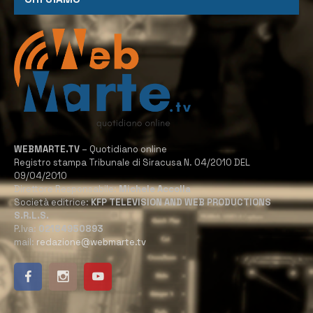
WEBMARTE.TV
– Quotidiano online
Registro stampa Tribunale di Siracusa N. 04/2010 DEL
09/04/2010
Direttore Responsabile:
Michele Accolla
Società editrice:
KFP TELEVISION AND WEB PRODUCTIONS
S.R.L.S.
P.Iva:
02184950893
mail:
redazione@webmarte.tv