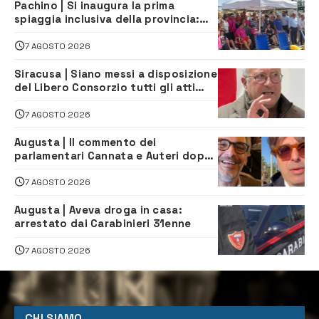
Pachino | Si inaugura la prima
spiaggia inclusiva della provincia:
assistenza e prevenzione aperte a
tutti
7 AGOSTO 2026
Siracusa | Siano messi a disposizione
del Libero Consorzio tutti gli atti
relativi alla privatizzazione della Sac
7 AGOSTO 2026
Augusta | Il commento dei
parlamentari Cannata e Auteri dopo
la firma del contatto per il
depuratore
7 AGOSTO 2026
Augusta | Aveva droga in casa:
arrestato dai Carabinieri 31enne
7 AGOSTO 2026
CHI SIAMO