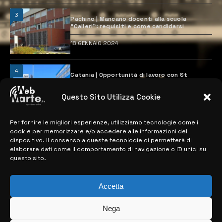
3
Pachino | Mancano docenti alla scuola
“Calleri”: requisiti e come candidarsi
18 GENNAIO 2024
4
Catania | Opportunità di lavoro con St
Microelectronics: centinaia di assunzioni
previste
Questo Sito Utilizza Cookie
28 MARZO 2024
Per fornire le migliori esperienze, utilizziamo tecnologie come i
cookie per memorizzare e/o accedere alle informazioni del
MAPPA DEL SITO
dispositivo. Il consenso a queste tecnologie ci permetterà di
elaborare dati come il comportamento di navigazione o ID unici su
questo sito.
> NOTIZIE
> EDIZIONI LOCALI
Accetta
> CONTATTI
Nega
> INFO