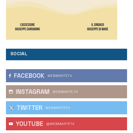
SOCIAL
FACEBOOK
WEBMARTETV
INSTAGRAM
WEBMARTE.TV
TWITTER
WEBMARTETV
YOUTUBE
@WEBMARTETV