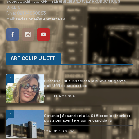
Società editrice:
KFP TELEVISION AND WEB PRODUCTIONS
S.R.L.S.
P.Iva:
02184950893
mail:
redazione@webmarte.tv
ARTICOLI PIÙ LETTI
1
Siracusa | Si è insediata la nuova dirigente
dell’Ufficio scolastico
6 FEBBRAIO 2024
2
Catania | Assunzioni alla StMicroelectronics:
posizioni aperte e come candidarsi
12 GENNAIO 2024