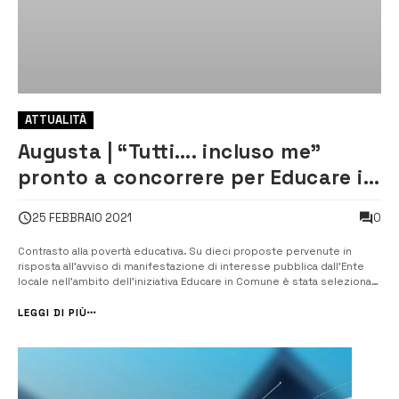
ATTUALITÀ
Augusta | “Tutti…. incluso me”
pronto a concorrere per Educare in
Comune
0
25 FEBBRAIO 2021
Contrasto alla povertà educativa. Su dieci proposte pervenute in
risposta all’avviso di manifestazione di interesse pubblica dall’Ente
locale nell’ambito dell’iniziativa Educare in Comune è stata selezionata
“Tutti….incluso me” avanzata dall’istituto delle suore di Sant’Anna della
Provviden...
LEGGI DI PIÙ