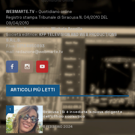
WEBMARTE.TV
– Quotidiano online
Registro stampa Tribunale di Siracusa N. 04/2010 DEL
09/04/2010
Direttore Responsabile:
Michele Accolla
Società editrice:
KFP TELEVISION AND WEB PRODUCTIONS
S.R.L.S.
P.Iva:
02184950893
mail:
redazione@webmarte.tv
ARTICOLI PIÙ LETTI
1
Siracusa | Si è insediata la nuova dirigente
dell’Ufficio scolastico
6 FEBBRAIO 2024