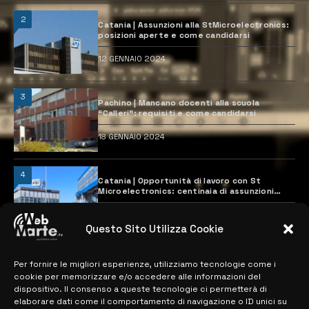
2
Catania | Assunzioni alla StMicroelectronics:
posizioni aperte e come candidarsi
12 GENNAIO 2024
3
Pachino | Mancano docenti alla scuola
“Calleri”: requisiti e come candidarsi
18 GENNAIO 2024
4
Catania | Opportunità di lavoro con St
Microelectronics: centinaia di assunzioni
previste
28 MARZO 2024
Questo Sito Utilizza Cookie
Per fornire le migliori esperienze, utilizziamo tecnologie come i
MAPPA DEL SITO
cookie per memorizzare e/o accedere alle informazioni del
dispositivo. Il consenso a queste tecnologie ci permetterà di
> NOTIZIE
elaborare dati come il comportamento di navigazione o ID unici su