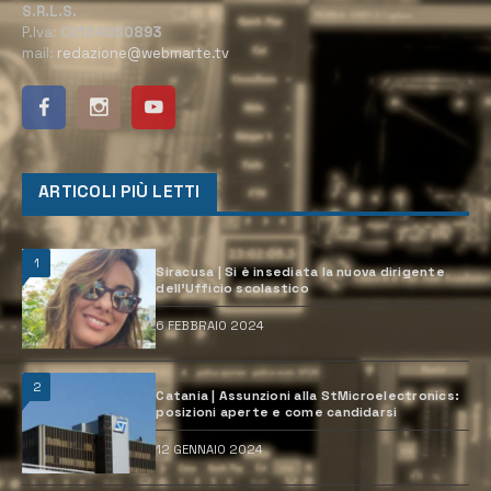
S.R.L.S.
P.Iva:
02184950893
mail:
redazione@webmarte.tv
ARTICOLI PIÙ LETTI
1
Siracusa | Si è insediata la nuova dirigente
dell’Ufficio scolastico
6 FEBBRAIO 2024
2
Catania | Assunzioni alla StMicroelectronics:
posizioni aperte e come candidarsi
12 GENNAIO 2024