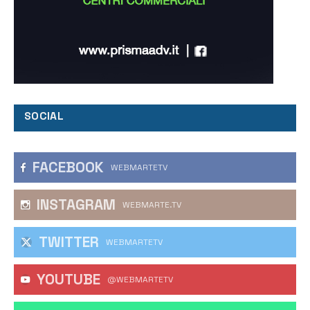
SOCIAL
FACEBOOK
WEBMARTETV
INSTAGRAM
WEBMARTE.TV
TWITTER
WEBMARTETV
YOUTUBE
@WEBMARTETV