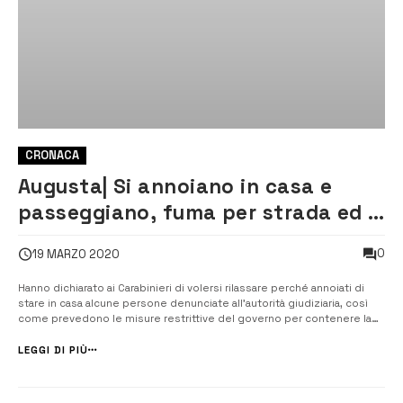
CRONACA
Augusta| Si annoiano in casa e
passeggiano, fuma per strada ed è
denuncia…per tutti
0
19 MARZO 2020
Hanno dichiarato ai Carabinieri di volersi rilassare perché annoiati di
stare in casa alcune persone denunciate all’autorità giudiziaria, così
come prevedono le misure restrittive del governo per contenere la
diffusione del Covid 19. Non è mancato il caso di un uomo che ha
preferito fumare la sua sigaretta passeggiando per strada anziché...
LEGGI DI PIÙ