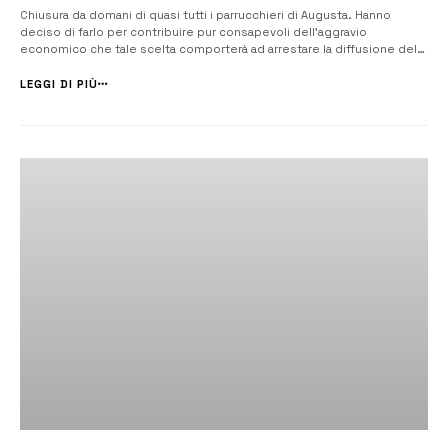
Chiusura da domani di quasi tutti i parrucchieri di Augusta. Hanno
deciso di farlo per contribuire pur consapevoli dell’aggravio
economico che tale scelta comporterà ad arrestare la diffusione del
Covid 19. [/] Hanno deciso spontaneamente di chiudere bottega i
parrucchieri augustani, tutti o quasi per contribuire a contrastare la
LEGGI DI PIÙ
diffusione de...