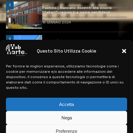
3
Pachino | Mancano docenti alla scuola
“Calleri”: requisiti e come candidarsi
18 GENNAIO 2024
4
Catania | Opportunità di lavoro con St
Microelectronics: centinaia di assunzioni
previste
Questo Sito Utilizza Cookie
28 MARZO 2024
Per fornire le migliori esperienze, utilizziamo tecnologie come i
cookie per memorizzare e/o accedere alle informazioni del
dispositivo. Il consenso a queste tecnologie ci permetterà di
MAPPA DEL SITO
elaborare dati come il comportamento di navigazione o ID unici su
questo sito.
> NOTIZIE
> EDIZIONI LOCALI
Accetta
> CONTATTI
Nega
> INFO
Preferenze