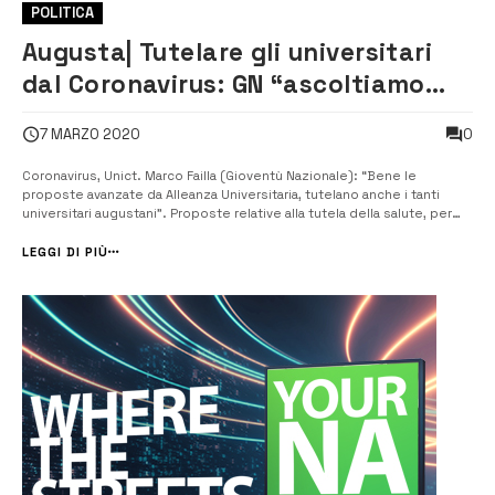
POLITICA
Augusta| Tutelare gli universitari
dal Coronavirus: GN “ascoltiamo
suggerimenti”
0
7 MARZO 2020
Coronavirus, Unict. Marco Failla (Gioventù Nazionale): “Bene le
proposte avanzate da Alleanza Universitaria, tutelano anche i tanti
universitari augustani”. Proposte relative alla tutela della salute, per
garantire il diritto allo studio, sul piano didattico. “Siamo disponibili ad
ascoltare i suggerimenti che verranno dagli studenti augu...
LEGGI DI PIÙ