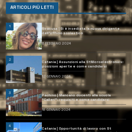
ARTICOLI PIÙ LETTI
1
Siracusa | Si è insediata la nuova dirigente
dell’Ufficio scolastico
6 FEBBRAIO 2024
2
Catania | Assunzioni alla StMicroelectronics:
posizioni aperte e come candidarsi
12 GENNAIO 2024
3
Pachino | Mancano docenti alla scuola
“Calleri”: requisiti e come candidarsi
18 GENNAIO 2024
4
Catania | Opportunità di lavoro con St