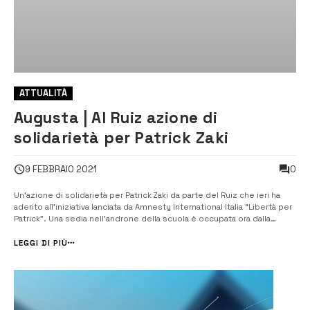
ATTUALITÀ
Augusta | Al Ruiz azione di
solidarietà per Patrick Zaki
0
9 FEBBRAIO 2021
Un’azione di solidarietà per Patrick Zaki da parte del Ruiz che ieri ha
aderito all’iniziativa lanciata da Amnesty International Italia “Libertà per
Patrick”. Una sedia nell’androne della scuola è occupata ora dalla
sagoma di cartone con il disegno di Patrick. [/] Al Ruiz azione di
solidarietà per Patrick Zaki. L’Istituto superiore...
LEGGI DI PIÙ