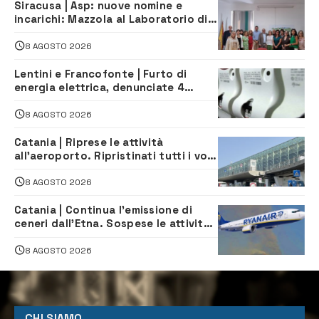
Siracusa | Asp: nuove nomine e
incarichi: Mazzola al Laboratorio di
Sanità pubblica, Matteliano al
Servizio Legale
8 AGOSTO 2026
Lentini e Francofonte | Furto di
energia elettrica, denunciate 4
persone
8 AGOSTO 2026
Catania | Riprese le attività
all’aeroporto. Ripristinati tutti i voli
in arrivo e in partenza
8 AGOSTO 2026
Catania | Continua l’emissione di
ceneri dall’Etna. Sospese le attività
all’aeroporto di Fontanarossa
8 AGOSTO 2026
CHI SIAMO