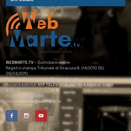
WEBMARTE.TV
– Quotidiano online
Registro stampa Tribunale di Siracusa N. 04/2010 DEL
09/04/2010
Direttore Responsabile:
Michele Accolla
Società editrice:
KFP TELEVISION AND WEB PRODUCTIONS
S.R.L.S.
P.Iva:
02184950893
mail:
redazione@webmarte.tv