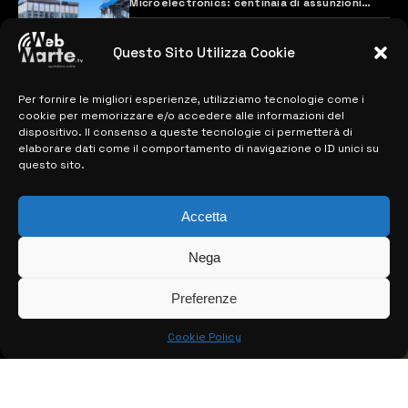
Microelectronics: centinaia di assunzioni
previste
28 MARZO 2024
Questo Sito Utilizza Cookie
Per fornire le migliori esperienze, utilizziamo tecnologie come i
MAPPA DEL SITO
cookie per memorizzare e/o accedere alle informazioni del
dispositivo. Il consenso a queste tecnologie ci permetterà di
> NOTIZIE
elaborare dati come il comportamento di navigazione o ID unici su
questo sito.
> EDIZIONI LOCALI
Accetta
> CONTATTI
> INFO
Nega
Preferenze
Cookie Policy