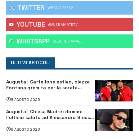
TWITTER
WEBMARTETV
YOUTUBE
@WEBMARTETV
WHATSAPP
‎SEGUI IL CANALE
ULTIMI ARTICOLI
Augusta | Cartellone estivo, piazza
Fontana gremita per la serata
caraibica con Andrea Mojito
8 AGOSTO 2026
Augusta | Chiesa Madre: domani
l’ultimo saluto ad Alessandro Sicuso,
morto in un incidente stradale
8 AGOSTO 2026