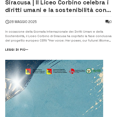
Siracusa | Il Liceo Corbino celebra i
diritti umani e la sostenibilità con il
progetto europeo CERV
0
28 MAGGIO 2025
In occasione della Giornata Internazionale dei Diritti Umani e della
Sostenibilità, il Liceo Corbino di Siracusa ha ospitato la fase conclusiva
del progetto europeo CERV “Her voice: Her power, our future! Women
leading the way to sustainability”, promosso dall’Associazione
Usamborgia. La giornata si è aperta con i saluti istituzionali dell’Uff...
LEGGI DI PIÙ