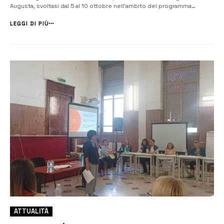
Augusta, svoltasi dal 5 al 10 ottobre nell’ambito del programma
Erasmus+ e del progetto internazionale “See your sea benefits”.
L’iniziativa, che coinvolge quattro Paesi — Portogallo, Grecia, Croazia e
LEGGI DI PIÙ
Italia...
ATTUALITÀ