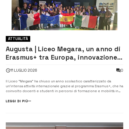
ATTUALITÀ
Augusta | Liceo Megara, un anno di
Erasmus+ tra Europa, innovazione e
crescita
0
11 LUGLIO 2026
Il Liceo “Megara” ha chiuso un anno scolastico caratterizzato da
un’intensa attività internazionale grazie al programma Erasmus+, che ha
coinvolto docenti e studenti in percorsi di formazione e mobilità in
diversi Paesi europei. Un progetto che ha rappresentato
un’importante occasione di crescita professionale, cultural...
LEGGI DI PIÙ