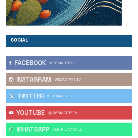
SOCIAL
FACEBOOK
WEBMARTETV
INSTAGRAM
WEBMARTE.TV
TWITTER
WEBMARTETV
YOUTUBE
@WEBMARTETV
WHATSAPP
‎SEGUI IL CANALE