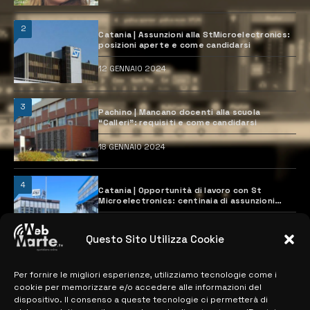
2
Catania | Assunzioni alla StMicroelectronics:
posizioni aperte e come candidarsi
12 GENNAIO 2024
3
Pachino | Mancano docenti alla scuola
“Calleri”: requisiti e come candidarsi
18 GENNAIO 2024
4
Catania | Opportunità di lavoro con St
Microelectronics: centinaia di assunzioni
previste
28 MARZO 2024
Questo Sito Utilizza Cookie
Per fornire le migliori esperienze, utilizziamo tecnologie come i
MAPPA DEL SITO
cookie per memorizzare e/o accedere alle informazioni del
dispositivo. Il consenso a queste tecnologie ci permetterà di