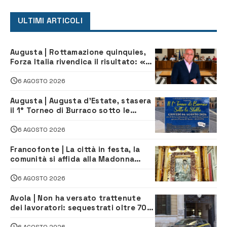
ULTIMI ARTICOLI
Augusta | Rottamazione quinquies,
Forza Italia rivendica il risultato: «La
proposta è nostra»
6 AGOSTO 2026
Augusta | Augusta d’Estate, stasera
il 1° Torneo di Burraco sotto le
Stelle: piazza D’Astorga già sold out
6 AGOSTO 2026
Francofonte | La città in festa, la
comunità si affida alla Madonna
della Neve tra fede e tradizione
6 AGOSTO 2026
Avola | Non ha versato trattenute
dei lavoratori: sequestrati oltre 700
mila euro a imprenditore della
climatizzazione
6 AGOSTO 2026