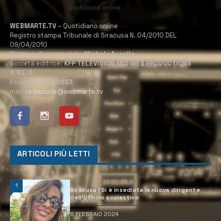
WEBMARTE.TV
– Quotidiano online
Registro stampa Tribunale di Siracusa N. 04/2010 DEL
09/04/2010
Direttore Responsabile:
Michele Accolla
Società editrice:
KFP TELEVISION AND WEB PRODUCTIONS
S.R.L.S.
P.Iva:
02184950893
mail:
redazione@webmarte.tv
ARTICOLI PIÙ LETTI
1
Siracusa | Si è insediata la nuova dirigente
dell’Ufficio scolastico
6 FEBBRAIO 2024