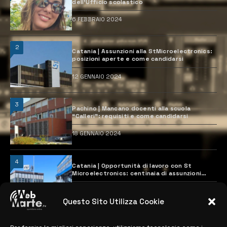
dell’Ufficio scolastico
6 FEBBRAIO 2024
2
Catania | Assunzioni alla StMicroelectronics:
posizioni aperte e come candidarsi
12 GENNAIO 2024
3
Pachino | Mancano docenti alla scuola
“Calleri”: requisiti e come candidarsi
18 GENNAIO 2024
4
Catania | Opportunità di lavoro con St
Microelectronics: centinaia di assunzioni
previste
28 MARZO 2024
Questo Sito Utilizza Cookie