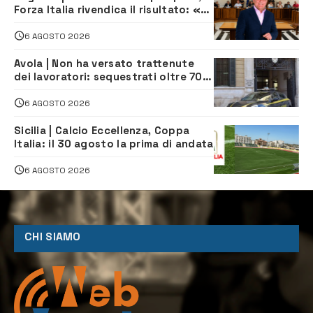
Forza Italia rivendica il risultato: «La
proposta è nostra»
6 AGOSTO 2026
Avola | Non ha versato trattenute
dei lavoratori: sequestrati oltre 700
mila euro a imprenditore della
climatizzazione
6 AGOSTO 2026
Sicilia | Calcio Eccellenza, Coppa
Italia: il 30 agosto la prima di andata
6 AGOSTO 2026
CHI SIAMO