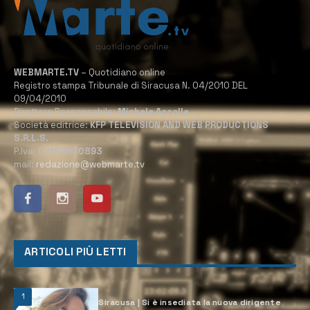
WEBMARTE.TV
– Quotidiano online
Registro stampa Tribunale di Siracusa N. 04/2010 DEL
09/04/2010
Direttore Responsabile:
Michele Accolla
Società editrice:
KFP TELEVISION AND WEB PRODUCTIONS
S.R.L.S.
P.Iva:
02184950893
mail:
redazione@webmarte.tv
ARTICOLI PIÙ LETTI
1
Siracusa | Si è insediata la nuova dirigente