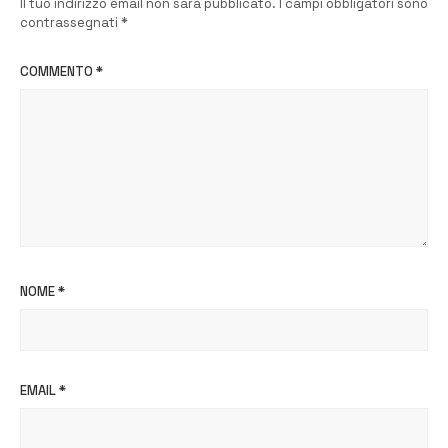
Il tuo indirizzo email non sarà pubblicato.
I campi obbligatori sono
contrassegnati
*
COMMENTO
*
NOME
*
EMAIL
*