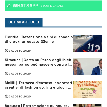
WHATSAPP
‎SEGUI IL CANALE
ULTIMI ARTICOLI
Floridia | Detenzione a fini di spaccio
di crack: arrestato 22enne
6 AGOSTO 2026
Siracusa | Carta su Parco degli Iblei:
nessun parco può nascere contro le
comunità e il territorio
6 AGOSTO 2026
Melilli | Terrazza d’estate: laboratori
creativi di fashion styling e giochi
tradizionali di Zuimama, ecco come
iscriversi
6 AGOSTO 2026
Augusta | Rottamazione quinquies,