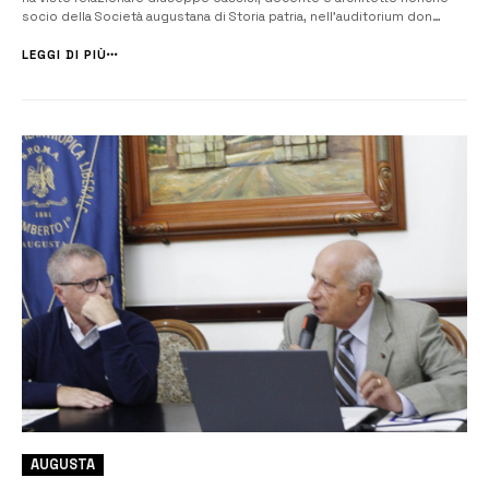
socio della Società augustana di Storia patria, nell’auditorium don
Paolo Liggeri di Palazzo San Biagio. L’incontro è stato il sesto
appuntamento del Festival di storia patria e non solo organizzato dalla
LEGGI DI PIÙ
...
AUGUSTA