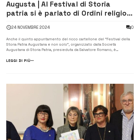
Augusta | Al Festival di Storia
patria si è parlato di Ordini religiosi
militari
0
24 NOVEMBRE 2024
Anche il quinto appuntamento del ricco cartellone del “Festival della
Storia Patria Augustana e non solo”, organizzato dalla Società
Augustana di Storia Patria, presieduta da Salvatore Romano, è
archiviato e pronto ad essere sostituito dal sesto. La conferenza si è
tenuta lo scorso venerdì, nella sala di rappresentanza della società
LEGGI DI PIÙ
filantropi...