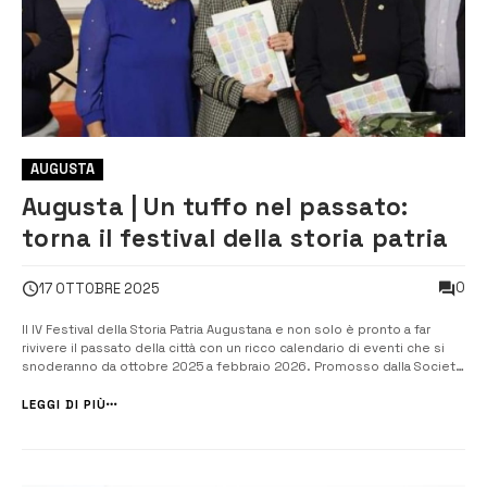
AUGUSTA
Augusta | Un tuffo nel passato:
torna il festival della storia patria
0
17 OTTOBRE 2025
Il IV Festival della Storia Patria Augustana e non solo è pronto a far
rivivere il passato della città con un ricco calendario di eventi che si
snoderanno da ottobre 2025 a febbraio 2026. Promosso dalla Società
Augustana di Storia Patria (Sasp), presieduta da Salvatore Romano, in
collaborazione con il Comune di Augusta, l’assessorato alla [&he...
LEGGI DI PIÙ