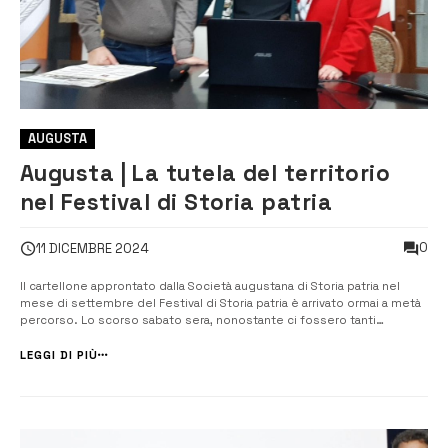
AUGUSTA
Augusta | La tutela del territorio
nel Festival di Storia patria
0
11 DICEMBRE 2024
Il cartellone approntato dalla Società augustana di Storia patria nel
mese di settembre del Festival di Storia patria è arrivato ormai a metà
percorso. Lo scorso sabato sera, nonostante ci fossero tanti
avvenimenti ad Augusta, i soci e i cittadini interessati hanno gremito il
salone della Società Filantropica Liberale Umberto I. È stata un’int...
LEGGI DI PIÙ