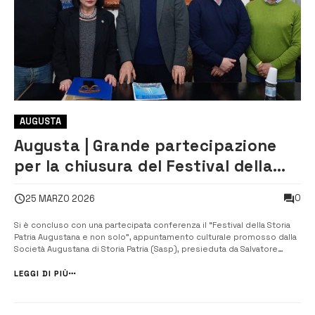
AUGUSTA
Augusta | Grande partecipazione
per la chiusura del Festival della
Storia patria
0
25 MARZO 2026
Si è concluso con una partecipata conferenza il “Festival della Storia
Patria Augustana e non solo”, appuntamento culturale promosso dalla
Società Augustana di Storia Patria (Sasp), presieduta da Salvatore
Romano. L’evento finale si è svolto nei locali del Circolo Filantropico,
guidato da Mimmo Di Franco, registrando un significativo afflusso ...
LEGGI DI PIÙ