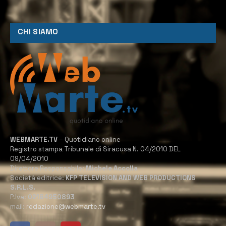
CHI SIAMO
WEBMARTE.TV
– Quotidiano online
Registro stampa Tribunale di Siracusa N. 04/2010 DEL
09/04/2010
Direttore Responsabile:
Michele Accolla
Società editrice:
KFP TELEVISION AND WEB PRODUCTIONS
S.R.L.S.
P.Iva:
02184950893
mail:
redazione@webmarte.tv