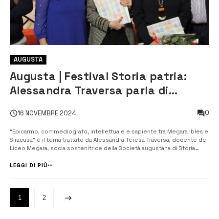
AUGUSTA
Augusta | Festival Storia patria:
Alessandra Traversa parla di
Epicarmo
0
16 NOVEMBRE 2024
“Epicarmo, commediografo, intellettuale e sapiente tra Megara Iblea e
Siracusa” è il tema trattato da Alessandra Teresa Traversa, docente del
Liceo Megara, socia sostenitrice della Società augustana di Storia
patria e presidente dell’Inner Wheel Club di Augusta. La conferenza,
che si è tenuta, il 14 novembre scorso, nel salone di rappresentanz...
LEGGI DI PIÙ
1
2