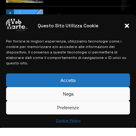
4
Catania | Opportunità di lavoro con St
Microelectronics: centinaia di assunzioni
previste
Questo Sito Utilizza Cookie
28 MARZO 2024
Per fornire le migliori esperienze, utilizziamo tecnologie come i
cookie per memorizzare e/o accedere alle informazioni del
dispositivo. Il consenso a queste tecnologie ci permetterà di
MAPPA DEL SITO
elaborare dati come il comportamento di navigazione o ID unici su
questo sito.
> NOTIZIE
> EDIZIONI LOCALI
Accetta
> CONTATTI
Nega
> INFO
Preferenze
Cookie Policy