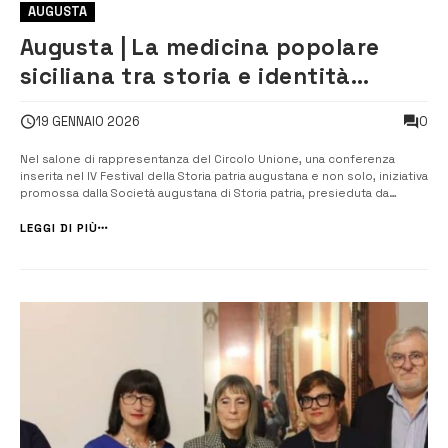
AUGUSTA
Augusta | La medicina popolare
siciliana tra storia e identità
culturale
0
19 GENNAIO 2026
Nel salone di rappresentanza del Circolo Unione, una conferenza
inserita nel IV Festival della Storia patria augustana e non solo, iniziativa
promossa dalla Società augustana di Storia patria, presieduta da
Salvatore Romano, in collaborazione con il Circolo Unione, guidato da
Alfredo Beneventano. Al centro dell’incontro il tema “La medicina
LEGGI DI PIÙ
po...