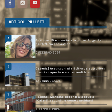
ARTICOLI PIÙ LETTI
1
Siracusa | Si è insediata la nuova dirigente
dell’Ufficio scolastico
6 FEBBRAIO 2024
2
Catania | Assunzioni alla StMicroelectronics:
posizioni aperte e come candidarsi
12 GENNAIO 2024
3
Pachino | Mancano docenti alla scuola
“Calleri”: requisiti e come candidarsi
18 GENNAIO 2024