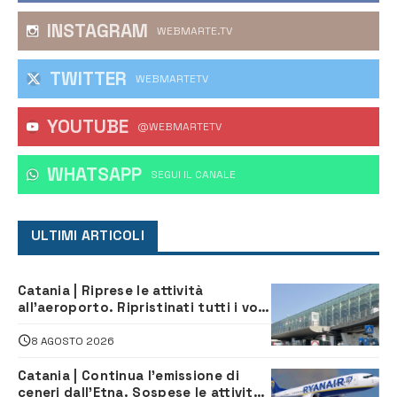
INSTAGRAM
WEBMARTE.TV
TWITTER
WEBMARTETV
YOUTUBE
@WEBMARTETV
WHATSAPP
‎SEGUI IL CANALE
ULTIMI ARTICOLI
Catania | Riprese le attività
all’aeroporto. Ripristinati tutti i voli
in arrivo e in partenza
8 AGOSTO 2026
Catania | Continua l’emissione di
ceneri dall’Etna. Sospese le attività