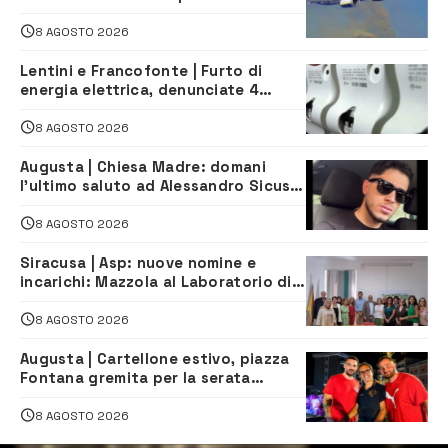
all’aeroporto di Fontanarossa
8 AGOSTO 2026
Lentini e Francofonte | Furto di
energia elettrica, denunciate 4
persone
8 AGOSTO 2026
Augusta | Chiesa Madre: domani
l’ultimo saluto ad Alessandro Sicuso,
morto in un incidente stradale
8 AGOSTO 2026
Siracusa | Asp: nuove nomine e
incarichi: Mazzola al Laboratorio di
Sanità pubblica, Matteliano al
Servizio Legale
8 AGOSTO 2026
Augusta | Cartellone estivo, piazza
Fontana gremita per la serata
caraibica con Andrea Mojito
8 AGOSTO 2026