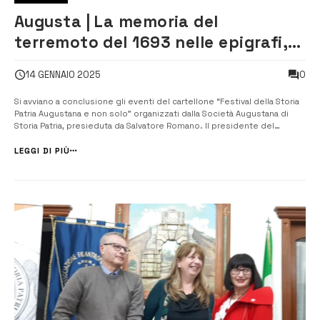
Augusta | La memoria del
terremoto del 1693 nelle epigrafi,
al Festival di Storia patria
0
14 GENNAIO 2025
Si avviano a conclusione gli eventi del cartellone “Festival della Storia
Patria Augustana e non solo” organizzati dalla Società Augustana di
Storia Patria, presieduta da Salvatore Romano. Il presidente del
sodalizio di Storia Patria, nella prima conferenza del 2025, ha parlato
del terremoto del 1693 nelle epigrafi augustane, in occasione dell...
LEGGI DI PIÙ