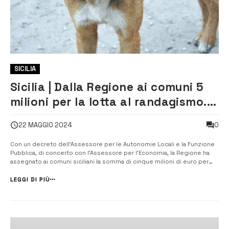
SICILIA
Sicilia | Dalla Regione ai comuni 5
milioni per la lotta al randagismo. Il
finanziamento maggiore a Catania,
0
22 MAGGIO 2024
seguito da Melilli
Con un decreto dell’Assessore per le Autonomie Locali e la Funzione
Pubblica, di concerto con l’Assessore per l’Economia, la Regione ha
assegnato ai comuni siciliani la somma di cinque milioni di euro per
coprire le spese sostenute nel corso del 2023 per la prevenzione e
gli interventi contro il randagismo. Le somme erogate, che sono […...
LEGGI DI PIÙ