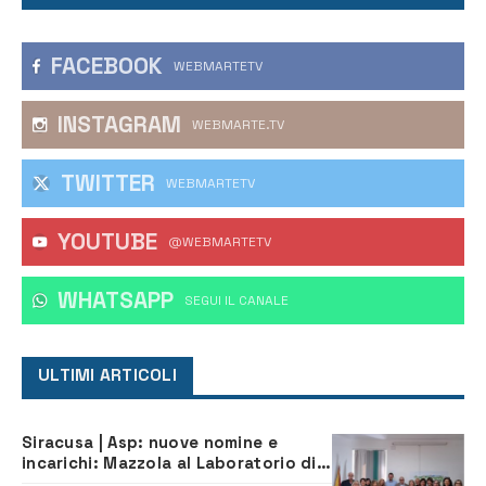
FACEBOOK
WEBMARTETV
INSTAGRAM
WEBMARTE.TV
TWITTER
WEBMARTETV
YOUTUBE
@WEBMARTETV
WHATSAPP
‎SEGUI IL CANALE
ULTIMI ARTICOLI
Siracusa | Asp: nuove nomine e
incarichi: Mazzola al Laboratorio di
Sanità pubblica, Matteliano al