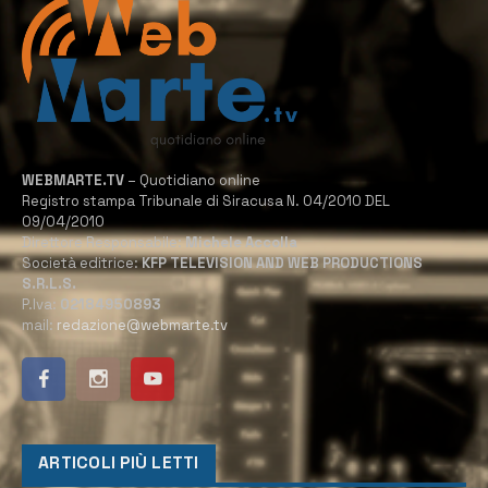
WEBMARTE.TV
– Quotidiano online
Registro stampa Tribunale di Siracusa N. 04/2010 DEL
09/04/2010
Direttore Responsabile:
Michele Accolla
Società editrice:
KFP TELEVISION AND WEB PRODUCTIONS
S.R.L.S.
P.Iva:
02184950893
mail:
redazione@webmarte.tv
ARTICOLI PIÙ LETTI