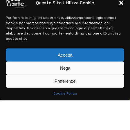
Questo Sito Utilizza Cookie
Per fornire le migliori esperienze, utilizziamo tecnologie come i
MAPPA DEL SITO
cookie per memorizzare e/o accedere alle informazioni del
dispositivo. Il consenso a queste tecnologie ci permetterà di
> NOTIZIE
elaborare dati come il comportamento di navigazione o ID unici su
questo sito.
> EDIZIONI LOCALI
Accetta
> CONTATTI
> INFO
Nega
Preferenze
Cookie Policy
© COPYRIGHT 2026:
KFP TELEVISION AND WEB PRODUCTIONS
S.R.L.S.
– P.IVA: 02184950893 – TUTTI I DIRITTI RISERVATI –