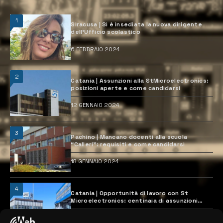
1
Siracusa | Si è insediata la nuova dirigente
dell’Ufficio scolastico
6 FEBBRAIO 2024
2
Catania | Assunzioni alla StMicroelectronics:
posizioni aperte e come candidarsi
12 GENNAIO 2024
3
Pachino | Mancano docenti alla scuola
“Calleri”: requisiti e come candidarsi
18 GENNAIO 2024
4
Catania | Opportunità di lavoro con St
Microelectronics: centinaia di assunzioni
previste
28 MARZO 2024