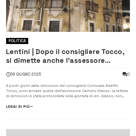
POLITICA
Lentini | Dopo il consigliere Tocco,
si dimette anche l’assessore
Grasso
0
18 GIUGNO 2025
A pochi giorni dalle dimissioni del consigliere Comunale Adelfio
Tocco, sono arrivate quelle dell’assessore Carmelo Grasso. La lettera
di dimissioni è stata protocollata nella giornata di ieri. Grasso, con
deleghe alle politiche sociali, protezione civile, sport,
digitalizzazione e servizi demografici, ha portato avanti il suo mandato
LEGGI DI PIÙ
per cent...