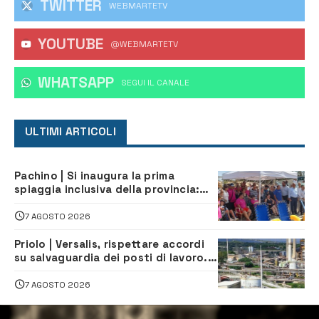
TWITTER
WEBMARTETV
YOUTUBE
@WEBMARTETV
WHATSAPP
‎SEGUI IL CANALE
ULTIMI ARTICOLI
Pachino | Si inaugura la prima
spiaggia inclusiva della provincia:
assistenza e prevenzione aperte a
tutti
7 AGOSTO 2026
Priolo | Versalis, rispettare accordi
su salvaguardia dei posti di lavoro. Il
sindaco scrive alla società
7 AGOSTO 2026