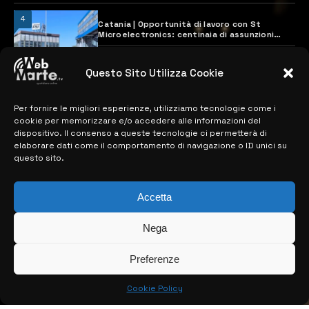
4
Catania | Opportunità di lavoro con St
Microelectronics: centinaia di assunzioni
previste
28 MARZO 2024
Questo Sito Utilizza Cookie
Per fornire le migliori esperienze, utilizziamo tecnologie come i
MAPPA DEL SITO
cookie per memorizzare e/o accedere alle informazioni del
dispositivo. Il consenso a queste tecnologie ci permetterà di
> NOTIZIE
elaborare dati come il comportamento di navigazione o ID unici su
questo sito.
> EDIZIONI LOCALI
> CONTATTI
Accetta
> INFO
Nega
Preferenze
Cookie Policy