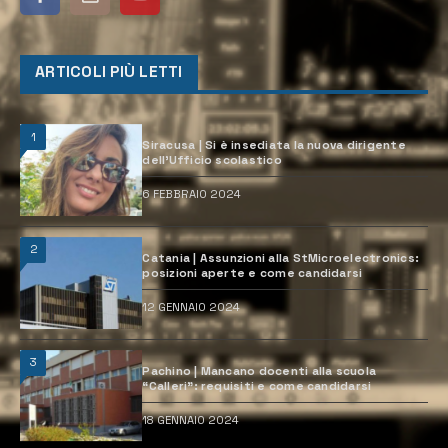
ARTICOLI PIÙ LETTI
1
Siracusa | Si è insediata la nuova dirigente
dell’Ufficio scolastico
6 FEBBRAIO 2024
2
Catania | Assunzioni alla StMicroelectronics:
posizioni aperte e come candidarsi
12 GENNAIO 2024
3
Pachino | Mancano docenti alla scuola
“Calleri”: requisiti e come candidarsi
18 GENNAIO 2024