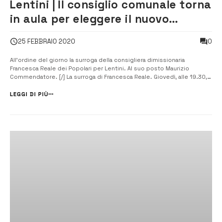
Lentini | Il consiglio comunale torna
in aula per eleggere il nuovo
collegio dei revisori dei conti
0
25 FEBBRAIO 2020
All’ordine del giorno la surroga della consigliera dimissionaria
Francesca Reale dei Popolari per Lentini. Al suo posto Maurizio
Commendatore. [/] La surroga di Francesca Reale. Giovedì, alle 19.30,
nell’aula di via Galliano, tornerà a riunirsi il consiglio comunale.
Convocata dal presidente Giuseppe Innocenti in seduta ordinaria, la
LEGGI DI PIÙ
massima a...