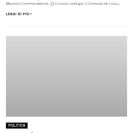
Maurizio Commendatore. [/] Il nuovo collegio. Il Comune ha il suo
nuovo collegio dei revisori dei conti. È composto da Vincenzo
Calogero Catalano di Mussomeli, Vincenzo Salvato di Palermo e Biagio
LEGGI DI PIÙ
Cicerone di Vit...
POLITICA