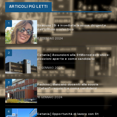
ARTICOLI PIÙ LETTI
1
Siracusa | Si è insediata la nuova dirigente
dell’Ufficio scolastico
6 FEBBRAIO 2024
2
Catania | Assunzioni alla StMicroelectronics:
posizioni aperte e come candidarsi
12 GENNAIO 2024
3
Pachino | Mancano docenti alla scuola
“Calleri”: requisiti e come candidarsi
18 GENNAIO 2024
4
Catania | Opportunità di lavoro con St