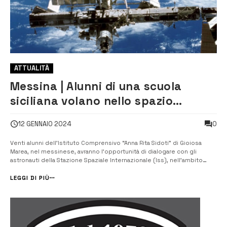
ATTUALITÀ
Messina | Alunni di una scuola
siciliana volano nello spazio
cosmico
0
12 GENNAIO 2024
Venti alunni dell’Istituto Comprensivo “Anna Rita Sidoti” di Gioiosa
Marea, nel messinese, avranno l’opportunità di dialogare con gli
astronauti della Stazione Spaziale Internazionale (Iss), nell’ambito
della missione Axiom-3. Si tratta della terza missione spaziale
commerciale dell’azienda statunitense Axio...
LEGGI DI PIÙ