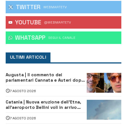
TWITTER
WEBMARTETV
YOUTUBE
@WEBMARTETV
WHATSAPP
‎SEGUI IL CANALE
ULTIMI ARTICOLI
Augusta | Il commento dei
parlamentari Cannata e Auteri dopo
la firma del contatto per il
depuratore
7 AGOSTO 2026
Catania | Nuova eruzione dell’Etna,
all’aeroporto Bellini voli in arrivo
dirottati
7 AGOSTO 2026