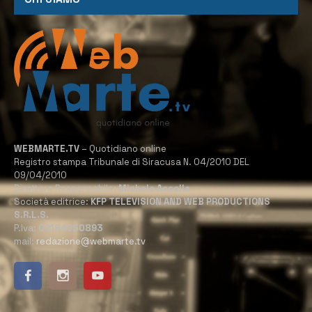
WEBMARTE.TV
– Quotidiano online
Registro stampa Tribunale di Siracusa N. 04/2010 DEL
09/04/2010
Direttore Responsabile:
Michele Accolla
Società editrice:
KFP TELEVISION AND WEB PRODUCTIONS
S.R.L.S.
P.Iva:
02184950893
mail:
redazione@webmarte.tv