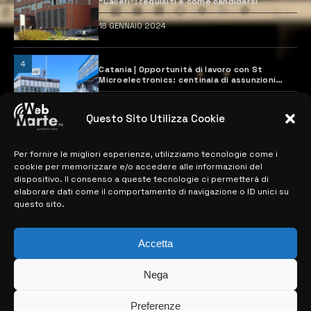
“Calleri”: requisiti e come candidarsi
18 GENNAIO 2024
4
Catania | Opportunità di lavoro con St
Microelectronics: centinaia di assunzioni
previste
28 MARZO 2024
Questo Sito Utilizza Cookie
Per fornire le migliori esperienze, utilizziamo tecnologie come i
MAPPA DEL SITO
cookie per memorizzare e/o accedere alle informazioni del
dispositivo. Il consenso a queste tecnologie ci permetterà di
> NOTIZIE
elaborare dati come il comportamento di navigazione o ID unici su
questo sito.
> EDIZIONI LOCALI
> CONTATTI
Accetta
> INFO
Nega
Preferenze