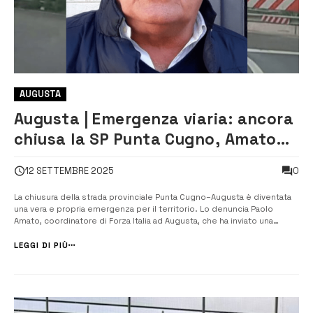
AUGUSTA
Augusta | Emergenza viaria: ancora
chiusa la SP Punta Cugno, Amato
lancia l’allarme
0
12 SETTEMBRE 2025
La chiusura della strada provinciale Punta Cugno–Augusta è diventata
una vera e propria emergenza per il territorio. Lo denuncia Paolo
Amato, coordinatore di Forza Italia ad Augusta, che ha inviato una
lettera al presidente del Libero Consorzio di Siracusa, Michelangelo
Giansiracusa, sollecitando un intervento urgente per la riapertura della
LEGGI DI PIÙ
s...