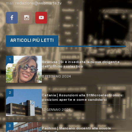
mail:
redazione@webmarte.tv
ARTICOLI PIÙ LETTI
1
Siracusa | Si è insediata la nuova dirigente
dell’Ufficio scolastico
6 FEBBRAIO 2024
2
Catania | Assunzioni alla StMicroelectronics:
posizioni aperte e come candidarsi
12 GENNAIO 2024
3
Pachino | Mancano docenti alla scuola