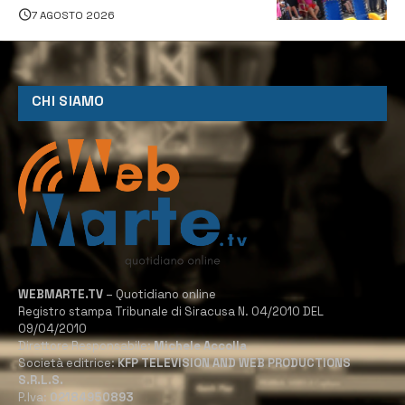
tutti
7 AGOSTO 2026
CHI SIAMO
WEBMARTE.TV
– Quotidiano online
Registro stampa Tribunale di Siracusa N. 04/2010 DEL
09/04/2010
Direttore Responsabile:
Michele Accolla
Società editrice:
KFP TELEVISION AND WEB PRODUCTIONS
S.R.L.S.
P.Iva:
02184950893