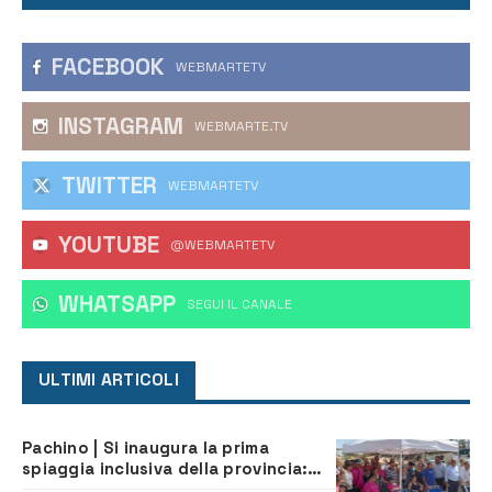
FACEBOOK
WEBMARTETV
INSTAGRAM
WEBMARTE.TV
TWITTER
WEBMARTETV
YOUTUBE
@WEBMARTETV
WHATSAPP
‎SEGUI IL CANALE
ULTIMI ARTICOLI
Pachino | Si inaugura la prima
spiaggia inclusiva della provincia:
assistenza e prevenzione aperte a