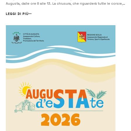
Augusta, dalle ore 8 alle 13. La chiusura, che riguarderà tutte le corsie,
è stata disposta con ordinanza dell’Anas, su richiesta della società E-
distribuzione. L’intervento urgente riguarda la [&h...
LEGGI DI PIÙ