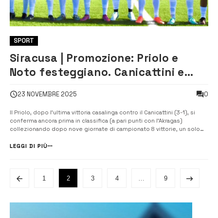
SPORT
Siracusa | Promozione: Priolo e
Noto festeggiano. Canicattini e
Megara si leccano le ferite
0
23 NOVEMBRE 2025
Il Priolo, dopo l’ultima vittoria casalinga contro il Canicattini (3-1), si
conferma ancora prima in classifica (a pari punti con l’Akragas)
collezionando dopo nove giornate di campionato 8 vittorie, un solo
pareggio e nessuna sconfitta. Il Noto liquida in trasferta il Serradifalco
(1-3) e continua la risalita in classifica posizionandosi al n...
LEGGI DI PIÙ
1
2
3
4
…
9