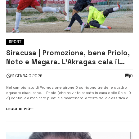
SPORT
Siracusa | Promozione, bene Priolo,
Noto e Megara. L’Akragas cala il
poker al Canicattini
0
11 GENNAIO 2026
Nel campionato di Promozione girone D sorridono tre delle quattro
squadre siracusane. Il Priolo (che ha vinto sabato in casa dello Scicli 0-
3) continua a macinare punti e a mantenere la testa della classifica con
43 punti, 5 in più dalla diretta inseguitrice Akragas. La formazione
allenata da Maurizio Intagliata, ancora imbattuta, non sbaglia ...
LEGGI DI PIÙ