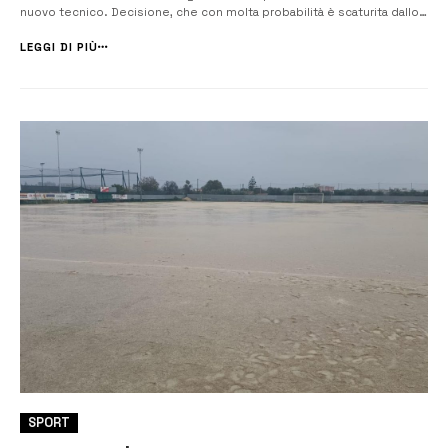
nuovo tecnico. Decisione, che con molta probabilità è scaturita dallo
scarso rendimento della squadra (sei sconfitte nelle ultime sei
partite), accompagnato dalle aspre critiche dei tifosi alla società ...
LEGGI DI PIÙ
SPORT