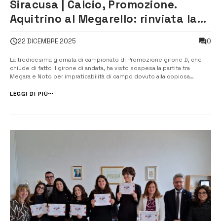
Siracusa | Calcio, Promozione.
Aquitrino al Megarello: rinviata la
gara con il Noto
0
22 DICEMBRE 2025
La tredicesima giornata di campionato di Promozione girone D, che
chiude di fatto il girone di andata, ha visto sospesa la partita tra
Megara e Noto per impraticabilità di campo dovuto alla copiosa
pioggia caduta in questi giorni. Negli altri campi delle altre due
siracusane si è registrata la vittoria casalinga del Priolo contro l’Akragas
LEGGI DI PIÙ
[&h...