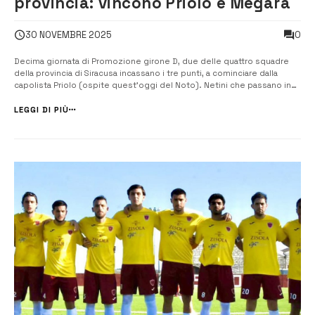
provincia: vincono Priolo e Megara
0
30 NOVEMBRE 2025
Decima giornata di Promozione girone D, due delle quattro squadre
della provincia di Siracusa incassano i tre punti, a cominciare dalla
capolista Priolo (ospite quest’oggi del Noto). Netini che passano in
vantaggio con Gabrielli, pareggio dei priolesi con Ferla e stoccata
finale di Migneco che chiude il match. Vittoria casalinga, la terza in c...
LEGGI DI PIÙ