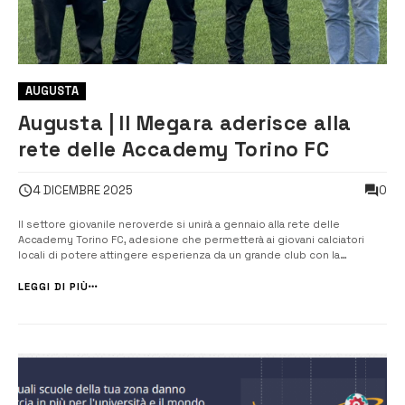
AUGUSTA
Augusta | Il Megara aderisce alla
rete delle Accademy Torino FC
0
4 DICEMBRE 2025
Il settore giovanile neroverde si unirà a gennaio alla rete delle
Accademy Torino FC, adesione che permetterà ai giovani calciatori
locali di potere attingere esperienza da un grande club con la
presenza di Corrado Buonagrazia, direttore della scuola calcio del
Torino FC. Questo il comunicato diramato sulla pagina social della
LEGGI DI PIÙ
squadra augustan...