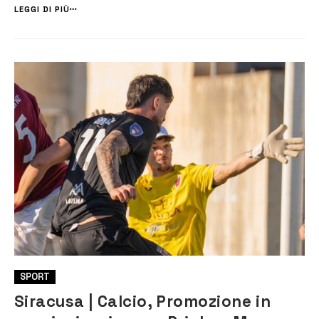
possono leggere attraverso i link che riportiamo in fondo a questo
LEGGI DI PIÙ
arti...
SPORT
Siracusa | Calcio, Promozione in