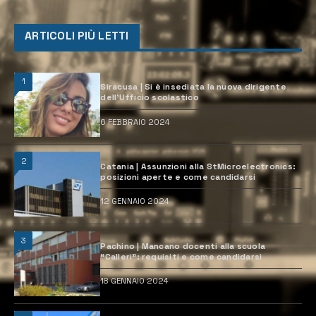
ARTICOLI PIÙ LETTI
1
Siracusa | Si è insediata la nuova dirigente
dell’Ufficio scolastico
6 FEBBRAIO 2024
2
Catania | Assunzioni alla StMicroelectronics:
posizioni aperte e come candidarsi
12 GENNAIO 2024
3
Pachino | Mancano docenti alla scuola
“Calleri”: requisiti e come candidarsi
18 GENNAIO 2024