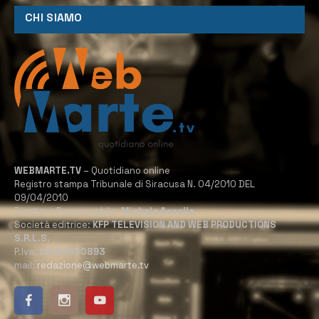
CHI SIAMO
WEBMARTE.TV
– Quotidiano online
Registro stampa Tribunale di Siracusa N. 04/2010 DEL
09/04/2010
Direttore Responsabile:
Michele Accolla
Società editrice:
KFP TELEVISION AND WEB PRODUCTIONS
S.R.L.S.
P.Iva:
02184950893
mail:
redazione@webmarte.tv