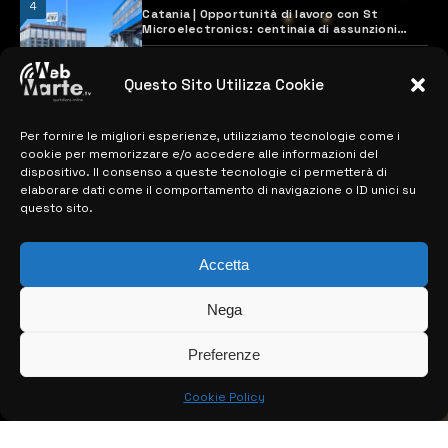
4
Catania | Opportunità di lavoro con St
Microelectronics: centinaia di assunzioni
previste
28 MARZO 2024
Questo Sito Utilizza Cookie
Per fornire le migliori esperienze, utilizziamo tecnologie come i
MAPPA DEL SITO
cookie per memorizzare e/o accedere alle informazioni del
dispositivo. Il consenso a queste tecnologie ci permetterà di
> NOTIZIE
elaborare dati come il comportamento di navigazione o ID unici su
questo sito.
> EDIZIONI LOCALI
> CONTATTI
Accetta
> INFO
Nega
Preferenze
Cookie Policy