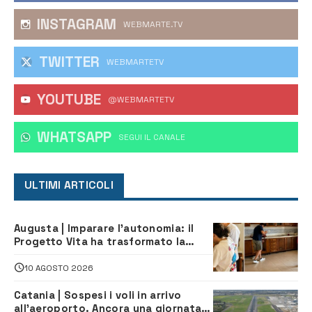
INSTAGRAM
WEBMARTE.TV
TWITTER
WEBMARTETV
YOUTUBE
@WEBMARTETV
WHATSAPP
‎SEGUI IL CANALE
ULTIMI ARTICOLI
Augusta | Imparare l’autonomia: il
Progetto Vita ha trasformato la
quotidianità in una palestra di
indipendenza
10 AGOSTO 2026
Catania | Sospesi i voli in arrivo
all’aeroporto. Ancora una giornata