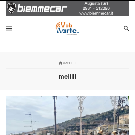
MELILLI
melilli