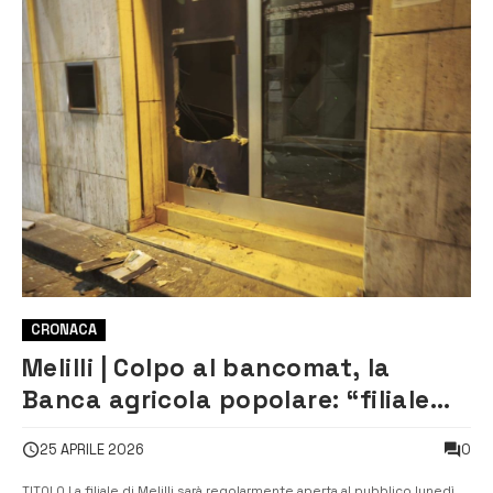
CRONACA
Melilli | Colpo al bancomat, la
Banca agricola popolare: “filiale
aperta regolarmente lunedì”
0
25 APRILE 2026
TITOLO La filiale di Melilli sarà regolarmente aperta al pubblico lunedì