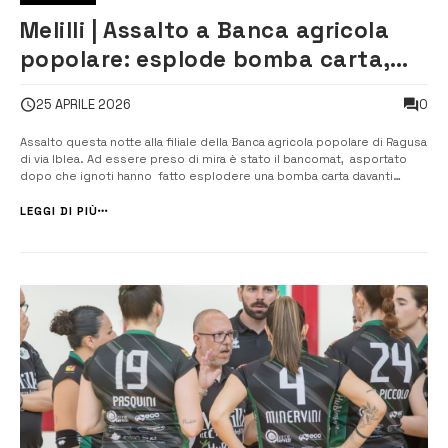
Melilli | Assalto a Banca agricola
popolare: esplode bomba carta,
asportato il bancomat
0
25 APRILE 2026
Assalto questa notte alla filiale della Banca agricola popolare di Ragusa
di via Iblea. Ad essere preso di mira è stato il bancomat, asportato
dopo che ignoti hanno fatto esplodere una bomba carta davanti
all’ingresso della banca. Il colpo è stato messo a segno intorno
all’una, i malviventi sarebbero poi scappati su un mezzo facend...
LEGGI DI PIÙ