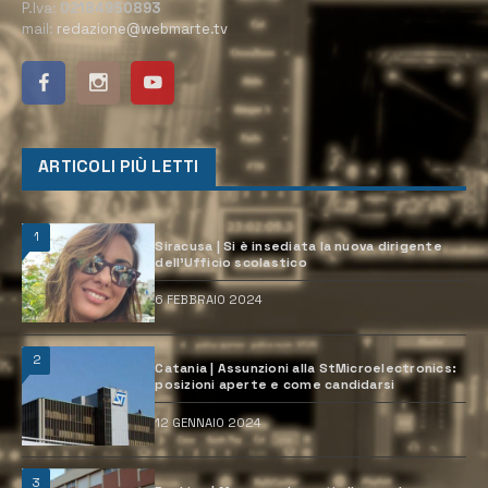
P.Iva:
02184950893
mail:
redazione@webmarte.tv
ARTICOLI PIÙ LETTI
1
Siracusa | Si è insediata la nuova dirigente
dell’Ufficio scolastico
6 FEBBRAIO 2024
2
Catania | Assunzioni alla StMicroelectronics:
posizioni aperte e come candidarsi
12 GENNAIO 2024
3