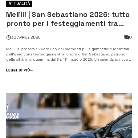
ATTUALITÀ
Melilli | San Sebastiano 2026: tutto
pronto per i festeggiamenti tra
fede, tradizione, musica e cultura
0
30 APRILE 2026
Melilli si prepara a vivere uno dei momenti più significativi e identitari
dell’anno con i festeggiamenti in onore di San Sebastiano, patrono
della città, in programma dal 3 all’11 maggio 2026. Un calendario ricco e
articolato, fortemente voluto dall’amministrazione Carta, che coniuga
tradizione religiosa, cultura e spettacolo, coinvolgendo l’...
LEGGI DI PIÙ