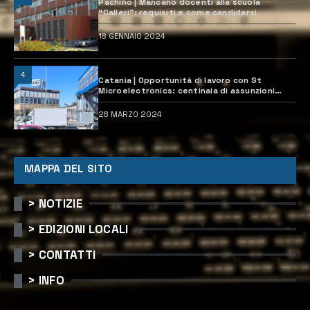
Pachino | Mancano docenti alla scuola
“Calleri”: requisiti e come candidarsi
18 GENNAIO 2024
4
Catania | Opportunità di lavoro con St
Microelectronics: centinaia di assunzioni
previste
28 MARZO 2024
MAPPA DEL SITO
> NOTIZIE
> EDIZIONI LOCALI
> CONTATTI
> INFO