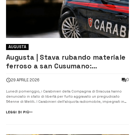
AUGUSTA
Augusta | Stava rubando materiale
ferroso a san Cusumano:
denunciato 54enne di Melilli
0
29 APRILE 2026
Lunedì pomeriggio, i Carabinieri della Compagnia di Siracusa hanno
denunciato in stato di libertà per furto aggravato un pregiudicato
54enne di Melilli. I Carabinieri dell’aliquota radiomobile, impegnati in
servizio perlustrativo di controllo del territorio, tempestivamente
intervenuti nel deposito di una ditta di contrada San Cusumano a
LEGGI DI PIÙ
segui...