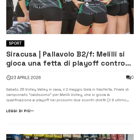
SPORT
Siracusa | Pallavolo B2/f: Melilli si
gioca una fetta di playoff contro
Volley Valley
0
23 APRILE 2026
Sabato 25 Volley Valley in casa, il 2 maggio Gela in trasferta. Finale di
campionato “caldissimo” per Melilli Volley, che si gioca la
qualificazione ai playoff nei prossimi due scontri diretti (il 9 ultimo
impegno della stagione regolare contro Crotone). Al palazzetto di via
Gorizia, nel giorno della festa della liberazione, Minervini e compag...
LEGGI DI PIÙ