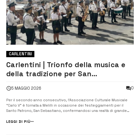
CARLENTINI
Carlentini | Trionfo della musica e
della tradizione per San
Sebastiano a Melilli con
0
5 MAGGIO 2026
l’Associazione Culturale Musicale
“Carlo V”
Per il secondo anno consecutivo, l’Associazione Culturale Musicale
“Carlo V” è tornata a Melilli in occasione dei festeggiamenti per il
Santo Patrono, San Sebastiano, confermandosi una realtà di grande
professionalità. Con un organico imponente di oltre cinquanta
musicisti, la banda ha guidato le celebrazioni spaziando con bravura ...
LEGGI DI PIÙ