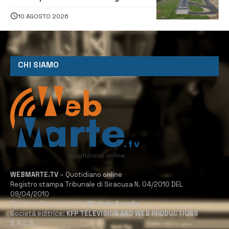
di disagi per i viaggiatori
10 AGOSTO 2026
CHI SIAMO
WEBMARTE.TV
– Quotidiano online
Registro stampa Tribunale di Siracusa N. 04/2010 DEL
09/04/2010
Direttore Responsabile:
Michele Accolla
Società editrice:
KFP TELEVISION AND WEB PRODUCTIONS
S.R.L.S.