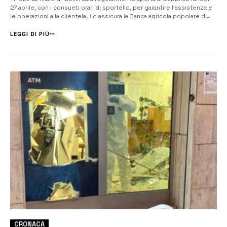
27 aprile, con i consueti orari di sportello, per garantire l’assistenza e
le operazioni alla clientela. Lo assicura la Banca agricola popolare di
Sicilia dopo il colpo messo a segno nella notte da ignoti che hanno
fatto esplodere un ordigno rudimentale davanti all’istitu...
LEGGI DI PIÙ
CRONACA