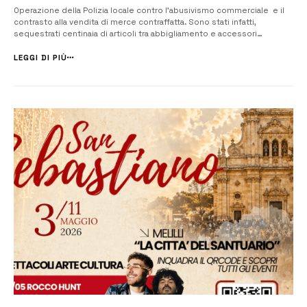
Operazione della Polizia locale contro l’abusivismo commerciale e il
contrasto alla vendita di merce contraffatta. Sono stati infatti,
sequestrati centinaia di articoli tra abbigliamento e accessori
riportanti marchi di lusso falsificati. L’intervento è stato effettuato
dagli agenti del comando dei “caschi bianchi” della Terrazza degli I...
LEGGI DI PIÙ