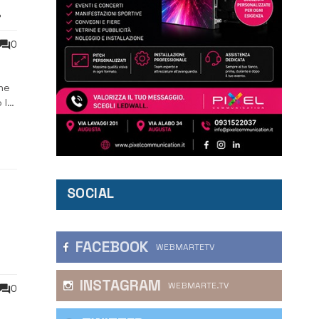
0
he
 le
i
SOCIAL
FACEBOOK
WEBMARTETV
ro
INSTAGRAM
WEBMARTE.TV
0
: