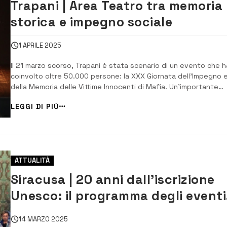
Trapani | Area Teatro tra memoria
storica e impegno sociale
1 APRILE 2025
Il 21 marzo scorso, Trapani è stata scenario di un evento che h
coinvolto oltre 50.000 persone: la XXX Giornata dell’Impegno 
della Memoria delle Vittime Innocenti di Mafia. Un’importante
manifestazione organizzata dall’associazione Libera, fondata 
LEGGI DI PIÙ
Don Luigi Ciotti, che ha visto centinaia di cittadini e attivisti unir
per ricordar...
ATTUALITÀ
Siracusa | 20 anni dall’iscrizione
Unesco: il programma degli eventi
dal 21 marzo al 21 dicembre
14 MARZO 2025