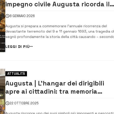
impegno civile Augusta ricorda il
terremoto del 1693
8 GENNAIO 2026
Augusta si prepara a commemorare l’annuale ricorrenza del
devastante terremoto del 9 e 11 gennaio 1693, una tragedia c
segnò profondamente la storia della città causando – secondo
cronache dell’epoca – circa 2.300 vittime su una popolazione d
LEGGI DI PIÙ
6.000 abitanti. Un evento drammatico che sarà ricordato
attraverso un articolato programma di ap...
ATTUALITÀ
Augusta | L’hangar dei dirigibili
apre ai cittadini: tra memoria
storica e nuova visione per il futu
22 OTTOBRE 2025
Augusta riscopre uno dei suoi simboli più imponenti e nascosti