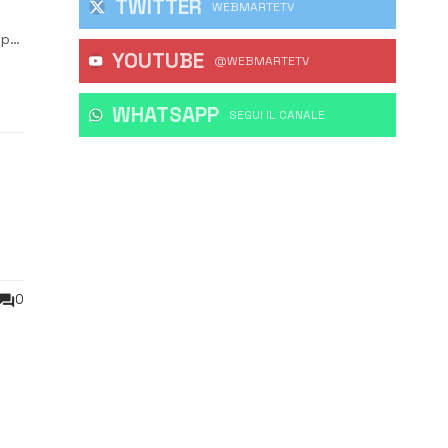
TWITTER
WEBMARTETV
opa,
YOUTUBE
@WEBMARTETV
WHATSAPP
‎SEGUI IL CANALE
0
vuto