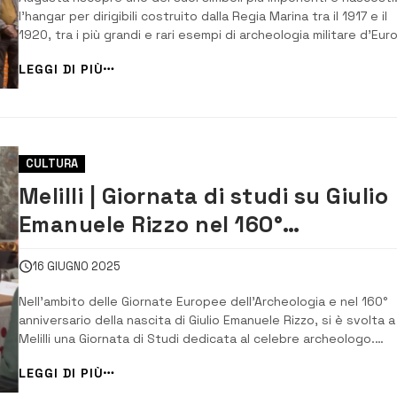
l’hangar per dirigibili costruito dalla Regia Marina tra il 1917 e il
1920, tra i più grandi e rari esempi di archeologia militare d’Eur
apre ufficialmente al pubblico. Dopo diversi anni di silenzio e
LEGGI DI PIÙ
inaccessibilità, il sito è stato presentato ieri con una visita
riservata [&...
CULTURA
Melilli | Giornata di studi su Giulio
Emanuele Rizzo nel 160°
anniversario della nascita
16 GIUGNO 2025
Nell’ambito delle Giornate Europee dell’Archeologia e nel 160°
anniversario della nascita di Giulio Emanuele Rizzo, si è svolta a
Melilli una Giornata di Studi dedicata al celebre archeologo.
L’iniziativa, promossa dalla sezione locale di Italia Nostra, ha a
LEGGI DI PIÙ
luogo presso il Palazzo della Cultura, con il coinvolgimento di
studiosi, istituzi...