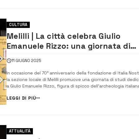
CULTURA
Melilli | La città celebra Giulio
Emanuele Rizzo: una giornata di
studi per il 70° anniversario di Ital
11 GIUGNO 2025
Nostra
In occasione del 70° anniversario della fondazione di Italia Nost
la sezione locale di Melilli promuove una giornata di studi dedi
a Giulio Emanuele Rizzo, figura di spicco dell’archeologia italian
del Novecento e illustre cittadino melillese. L’incontro si terrà
LEGGI DI PIÙ
sabato 14 giugno alle ore 10:00 e proporrà un approfondiment
sul contest...
ATTUALITÀ