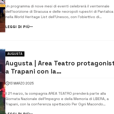
Un programma di nove mesi di eventi celebrerà il ventennale
dell’iscrizione di Siracusa e delle necropoli rupestri di Pantalica
nella World Heritage List dell’Unesco, con l’obiettivo di
consolidare la memoria storica e trasmettere i valori del sito al
LEGGI DI PIÙ
nuove generazioni. Il programma, promosso dall’assessorato al
Cultura del Comune di Sirac...
AUGUSTA
Augusta | Area Teatro protagonis
a Trapani con la
conferenza/spettacolo “Per Ogni
13 MARZO 2025
Macondo Possibile”
Il 21 marzo, la compagnia AREA TEATRO prenderà parte alla
Giornata Nazionale dell’Impegno e della Memoria di LIBERA, a
Trapani, con la conferenza spettacolo Per Ogni Macondo
Possibile. L’evento si inserisce nel programma dei seminari
LEGGI DI PIÙ