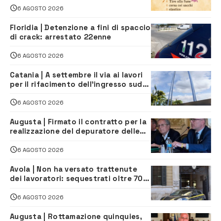
iscriversi
6 AGOSTO 2026
Floridia | Detenzione a fini di spaccio
di crack: arrestato 22enne
6 AGOSTO 2026
Catania | A settembre il via ai lavori
per il rifacimento dell’ingresso sud
del porto
6 AGOSTO 2026
Augusta | Firmato il contratto per la
realizzazione del depuratore delle
acque reflue
6 AGOSTO 2026
Avola | Non ha versato trattenute
dei lavoratori: sequestrati oltre 700
mila euro a imprenditore della
climatizzazione
6 AGOSTO 2026
Augusta | Rottamazione quinquies,