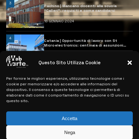
3
Pachino | Mancano docenti alla scuola
“Calleri”: requisiti e come candidarsi
18 GENNAIO 2024
4
Catania | Opportunità di lavoro con St
Microelectronics: centinaia di assunzioni
previste
28 MARZO 2024
Questo Sito Utilizza Cookie
Per fornire le migliori esperienze, utilizziamo tecnologie come i
MAPPA DEL SITO
cookie per memorizzare e/o accedere alle informazioni del
dispositivo. Il consenso a queste tecnologie ci permetterà di
> NOTIZIE
elaborare dati come il comportamento di navigazione o ID unici su
questo sito.
> EDIZIONI LOCALI
> CONTATTI
Accetta
> INFO
Nega