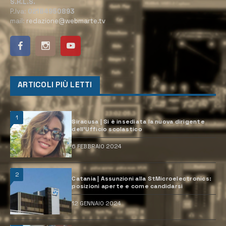
S.R.L.S.
P.Iva:
02184950893
mail:
redazione@webmarte.tv
ARTICOLI PIÙ LETTI
1
Siracusa | Si è insediata la nuova dirigente
dell’Ufficio scolastico
6 FEBBRAIO 2024
2
Catania | Assunzioni alla StMicroelectronics:
posizioni aperte e come candidarsi
12 GENNAIO 2024