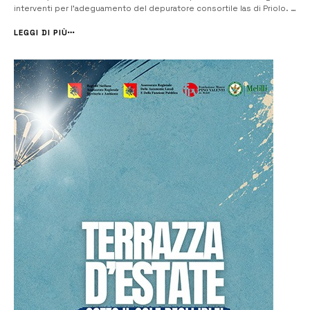
interventi per l’adeguamento del depuratore consortile Ias di Priolo. È
l’ingegnere Giovanna Picone, che è amministratore di Impianti Srr, la
società in house che gestisce il servizio rifiuti e la piattaforma d...
LEGGI DI PIÙ