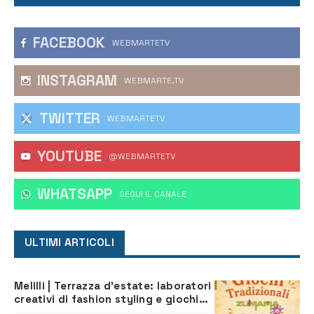
FACEBOOK
WEBMARTETV
INSTAGRAM
WEBMARTE.TV
TWITTER
WEBMARTETV
YOUTUBE
@WEBMARTETV
WHATSAPP
‎SEGUI IL CANALE
ULTIMI ARTICOLI
Melilli | Terrazza d’estate: laboratori
creativi di fashion styling e giochi
tradizionali di Zuimama, ecco come