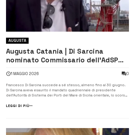
AUGUSTA
Augusta Catania | Di Sarcina
nominato Commissario dell’AdSP
del Mare di Sicilia orientale
0
1 MAGGIO 2026
Francesco Di Sarcina succede a sé stesso, almeno fino al 30 giugno.
Di Sarcina aveva esaurito il mandato quadriennale di presidente
dell’Autorità di Sistema dei Porti del Mare di Sicilia orientale, lo scorso
15 marzo, ed era rimasto in carica fino a qualche giorno fa per effetto
della proroga prevista di 45 giorni. Su proposta […]
LEGGI DI PIÙ