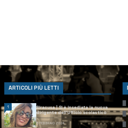
ARTICOLI PIÙ LETTI
1
Siracusa | Si è insediata la nuova
dirigente dell’Ufficio scolastico
6 FEBBRAIO 2024