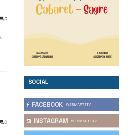
0
o,
e
SOCIAL
FACEBOOK
WEBMARTETV
INSTAGRAM
WEBMARTE.TV
0