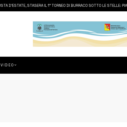
D’ESTATE, STASERA IL 1° TORNEO DI BURRACO SOTTO LE STELLE: PIAZZ
VIDEO