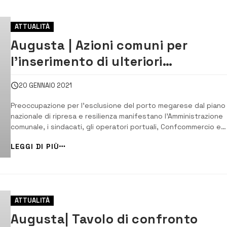
ATTUALITÀ
Augusta | Azioni comuni per
l’inserimento di ulteriori
investimenti per il porto, tavolo
20 GENNAIO 2021
tecnico
Preoccupazione per l’esclusione del porto megarese dal piano
nazionale di ripresa e resilienza manifestano l’Amministrazione
comunale, i sindacati, gli operatori portuali, Confcommercio e
Confindustria, che si sono confrontati in un tavolo tecnico.
LEGGI DI PIÙ
Ritenute necessarie azioni comuni volte all’inserimento di ulteri
progetti ...
ATTUALITÀ
Augusta| Tavolo di confronto