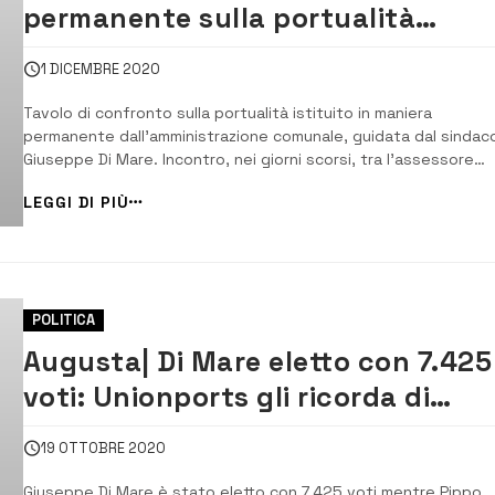
permanente sulla portualità
istituto dal Comune
1 DICEMBRE 2020
Tavolo di confronto sulla portualità istituito in maniera
permanente dall’amministrazione comunale, guidata dal sindac
Giuseppe Di Mare. Incontro, nei giorni scorsi, tra l’assessore
Patania, il rappresentante del Comune nel comitato di gestion
LEGGI DI PIÙ
dell’Adsp e rappresentanti degli operatori portuali. [/]
L’amministrazione Di Ma...
POLITICA
Augusta| Di Mare eletto con 7.425
voti: Unionports gli ricorda di
pensare al porto
19 OTTOBRE 2020
Giuseppe Di Mare è stato eletto con 7.425 voti mentre Pippo