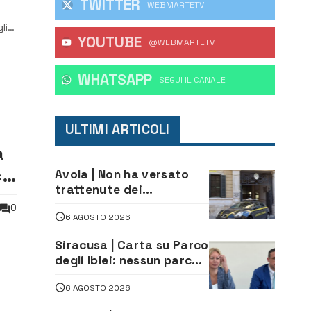
TWITTER
WEBMARTETV
li
YOUTUBE
i
@WEBMARTETV
WHATSAPP
‎SEGUI IL CANALE
ULTIMI ARTICOLI
a
co
Avola | Non ha versato
trattenute dei
lavoratori: sequestrati
0
6 AGOSTO 2026
oltre 700 mila euro a
imprenditore della
Siracusa | Carta su Parco
climatizzazione
degli Iblei: nessun parco
può nascere contro le
6 AGOSTO 2026
comunità e il territorio
ausa