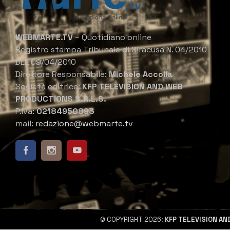
WEBMARTE.TV
– Quotidiano online
Registro stampa Tribunale di Siracusa N. 04/2010
DEL 09/04/2010
Direttore Responsabile:
Michele Accolla
Società editrice:
KFP TELEVISION AND WEB
PRODUCTIONS S.R.L.S.
P.Iva:
02184950893
mail:
redazione@webmarte.tv
© COPYRIGHT 2026:
KFP TELEVISION AN