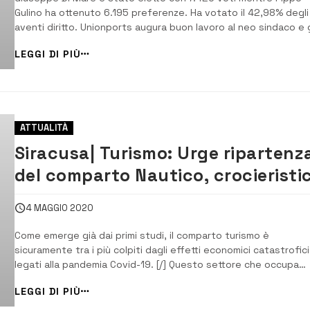
Gulino ha ottenuto 6.195 preferenze. Ha votato il 42,98% degli
aventi diritto. Unionports augura buon lavoro al neo sindaco e g
ricorda di pensare al futuro della portualità. [/] Il neo sindaco d
LEGGI DI PIÙ
Augusta Giuseppe Di Mare, 43 anni, consulente finanziario, ex
consigliere comunale [&h...
ATTUALITÀ
Siracusa| Turismo: Urge ripartenz
del comparto Nautico, crocieristi
e yachting
4 MAGGIO 2020
Come emerge già dai primi studi, il comparto turismo è
sicuramente tra i più colpiti dagli effetti economici catastrofici
legati alla pandemia Covid-19. [/] Questo settore che occupa
migliaia di lavoratori nella sola Sicilia e genera ricadute
LEGGI DI PIÙ
economiche su vari altri comparti è completamente fermo a c
della chiusura dei porti e dai divieti...