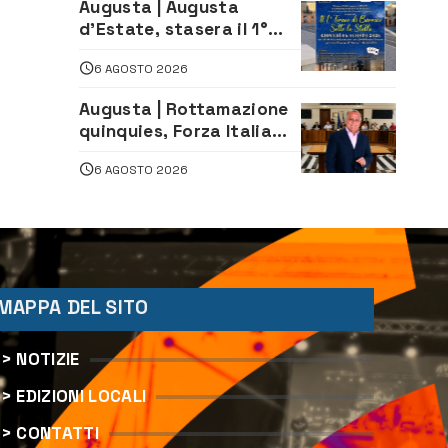
Augusta | Augusta
d’Estate, stasera il 1°
Torneo di Burraco sotto
6 AGOSTO 2026
le Stelle: piazza
D’Astorga già sold out
Augusta | Rottamazione
quinquies, Forza Italia
rivendica il risultato:
6 AGOSTO 2026
«La proposta è nostra»
MAPPA DEL SITO
> NOTIZIE
> EDIZIONI LOCALI
> CONTATTI