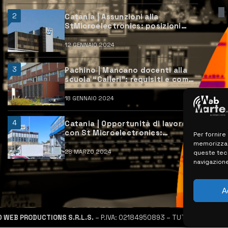
2
Catania | Assunzioni alla
StMicroelectronics: posizioni
aperte e come candidarsi
12 GENNAIO 2024
3
Pachino | Mancano docenti alla
scuola “Calleri”: requisiti e come
candidarsi
18 GENNAIO 2024
4
Catania | Opportunità di lavoro
con St Microelectronics:
Per fornire
centinaia di assunzioni previste
memorizzare
28 MARZO 2024
queste tec
navigazione
A
D WEB PRODUCTIONS S.R.L.S.
– P.IVA: 02184950893 – TUTTI I DIRITTI R