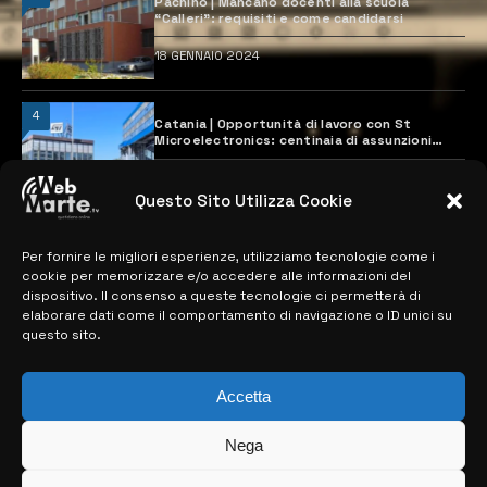
Pachino | Mancano docenti alla scuola
“Calleri”: requisiti e come candidarsi
18 GENNAIO 2024
4
Catania | Opportunità di lavoro con St
Microelectronics: centinaia di assunzioni
previste
28 MARZO 2024
Questo Sito Utilizza Cookie
Per fornire le migliori esperienze, utilizziamo tecnologie come i
MAPPA DEL SITO
cookie per memorizzare e/o accedere alle informazioni del
dispositivo. Il consenso a queste tecnologie ci permetterà di
> NOTIZIE
elaborare dati come il comportamento di navigazione o ID unici su
questo sito.
> EDIZIONI LOCALI
> CONTATTI
Accetta
> INFO
Nega