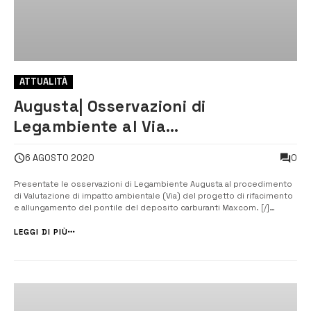
ATTUALITÀ
Augusta| Osservazioni di
Legambiente al Via
dell’allungamento del pontile
0
6 AGOSTO 2020
Maxcom
Presentate le osservazioni di Legambiente Augusta al procedimento
di Valutazione di impatto ambientale (Via) del progetto di rifacimento
e allungamento del pontile del deposito carburanti Maxcom. [/]
Legambiente ha presentato le proprie osservazioni al progetto di
rifacimento e allungamento di 25 metri del pontile del deposito
LEGGI DI PIÙ
Maxcom ubicato n...