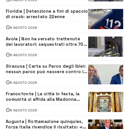
Floridia | Detenzione a fini di spaccio
di crack: arrestato 22enne
6 AGOSTO 2026
Avola | Non ha versato trattenute
dei lavoratori: sequestrati oltre 700
mila euro a imprenditore della
climatizzazione
6 AGOSTO 2026
Siracusa | Carta su Parco degli Iblei:
nessun parco può nascere contro le
comunità e il territorio
6 AGOSTO 2026
Francofonte | La città in festa, la
comunità si affida alla Madonna
della Neve tra fede e tradizione
6 AGOSTO 2026
Augusta | Rottamazione quinquies,
Forza Italia rivendica il risultato: «La