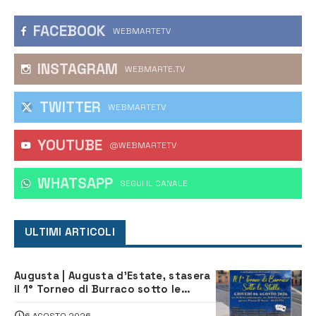
FACEBOOK
WEBMARTETV
INSTAGRAM
WEBMARTE.TV
TWITTER
WEBMARTETV
YOUTUBE
@WEBMARTETV
WHATSAPP
‎SEGUI IL CANALE
ULTIMI ARTICOLI
Augusta | Augusta d’Estate, stasera
il 1° Torneo di Burraco sotto le
Stelle: piazza D’Astorga già sold out
6 AGOSTO 2026