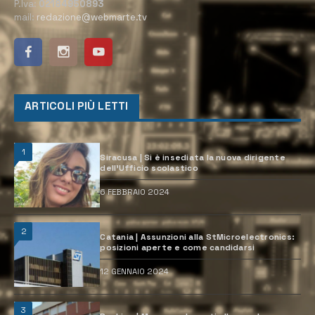
P.Iva:
02184950893
mail:
redazione@webmarte.tv
ARTICOLI PIÙ LETTI
1
Siracusa | Si è insediata la nuova dirigente
dell’Ufficio scolastico
6 FEBBRAIO 2024
2
Catania | Assunzioni alla StMicroelectronics:
posizioni aperte e come candidarsi
12 GENNAIO 2024
3