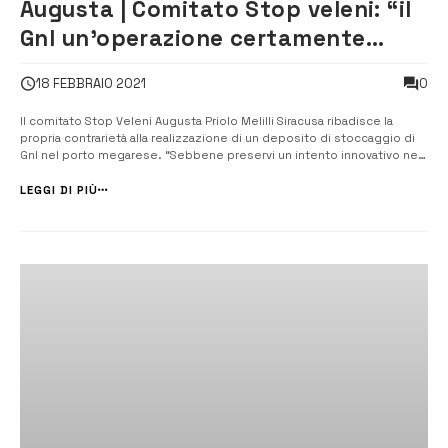
Augusta | Comitato Stop veleni: “il
Gnl un’operazione certamente
incauta”
0
18 FEBBRAIO 2021
Il comitato Stop Veleni Augusta Priolo Melilli Siracusa ribadisce la
propria contrarietà alla realizzazione di un deposito di stoccaggio di
Gnl nel porto megarese. “Sebbene preservi un intento innovativo nel
trattare un fossile meno inquinante – sostiene – sarebbe tuttavia
un’operazione certamente incauta, non rispettos...
LEGGI DI PIÙ