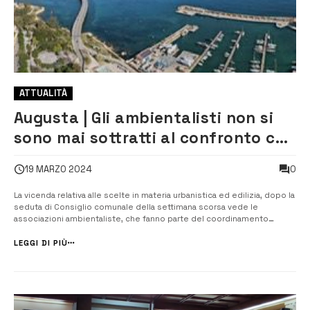
ATTUALITÀ
Augusta | Gli ambientalisti non si
sono mai sottratti al confronto con
il Comune
0
19 MARZO 2024
La vicenda relativa alle scelte in materia urbanistica ed edilizia, dopo la
seduta di Consiglio comunale della settimana scorsa vede le
associazioni ambientaliste, che fanno parte del coordinamento
Salvare Augusta puntualizzare alcuni aspetti del loro comportamento
che sarebbero stati travisati, come quello di essersi sottratte al
LEGGI DI PIÙ
confronto. I...