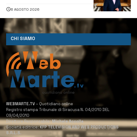
proposta è nostra»
6 AGOSTO 2026
CHI SIAMO
WEBMARTE.TV
– Quotidiano online
Registro stampa Tribunale di Siracusa N. 04/2010 DEL
09/04/2010
Direttore Responsabile:
Michele Accolla
Società editrice:
KFP TELEVISION AND WEB PRODUCTIONS
S.R.L.S.