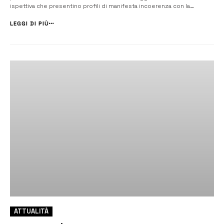
ispettiva che presentino profili di manifesta incoerenza con la
normativa urbanistico-edilizia e ambientale applicabile. lo chiede
“Salvare Augusta”, coordinamento composto da: Legambiente A...
LEGGI DI PIÙ
ATTUALITÀ