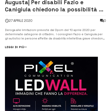
Augusta| Per disabili Fazio e
Canigiula chiedono la possibilità di
recarsi in parchi e spiagge
0
27 APRILE 2020
Deroga alle limitazioni previste dal Dpcm del 10 aprile 2020 per
determinate categorie di cittadini. I consiglieri Fazio e Canigiula per
gli autistici le persone affette da disabilità intellettiva grave chiedono
l’autorizzazione a recarsi su lungomare e in zona balneare prima del 4
maggio. [/] Propongono alla sindaca, Cettina Di Pietro e alla...
LEGGI DI PIÙ