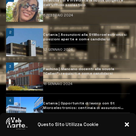
Siracusa | Si è insediata la nuova dirigente
dell’Ufficio scolastico
6 FEBBRAIO 2024
2
Catania | Assunzioni alla StMicroelectronics:
posizioni aperte e come candidarsi
12 GENNAIO 2024
3
Pachino | Mancano docenti alla scuola
“Calleri”: requisiti e come candidarsi
18 GENNAIO 2024
4
Catania | Opportunità di lavoro con St
Microelectronics: centinaia di assunzioni
previste
28 MARZO 2024
Questo Sito Utilizza Cookie