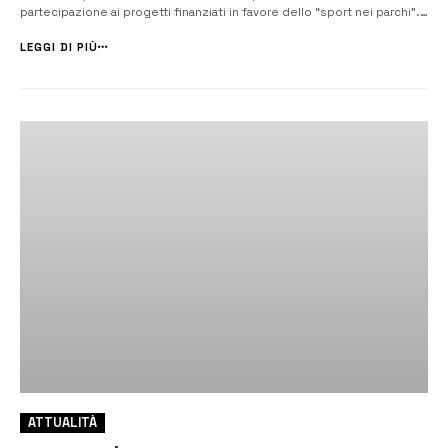
partecipazione ai progetti finanziati in favore dello “sport nei parchi”.
[/] Com’è noto, le misure di contenimento adottate per fronteggiare
l’emergenza epidemiologica da Covid-19, hanno costretto alla
LEGGI DI PIÙ
chiusu...
ATTUALITÀ