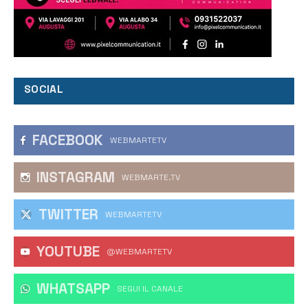
SOCIAL
FACEBOOK
WEBMARTETV
INSTAGRAM
WEBMARTE.TV
TWITTER
WEBMARTETV
YOUTUBE
@WEBMARTETV
WHATSAPP
‎SEGUI IL CANALE