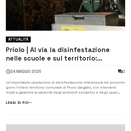
ATTUALITÀ
Priolo | Al via la disinfestazione
nelle scuole e sul territorio:
attenzione anche alla
0
24 MAGGIO 2025
deblattizzazione
Un’importante operazione di disinfestazione interesserà nei prossimi
giorni l’intero territorio comunale di Priolo Gargallo, con interventi
mirati a garantire la salubrità degli ambienti scolastici e degli spazi
pubblici. Le operazioni prenderanno il via nel fine settimana con
attività programmate nei plessi scolastici. A seguire, nei gi...
LEGGI DI PIÙ