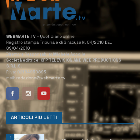
WEBMARTE.TV
– Quotidiano online
Registro stampa Tribunale di Siracusa N. 04/2010 DEL
09/04/2010
Direttore Responsabile:
Michele Accolla
Società editrice:
KFP TELEVISION AND WEB PRODUCTIONS
S.R.L.S.
P.Iva:
02184950893
mail:
redazione@webmarte.tv
ARTICOLI PIÙ LETTI
1