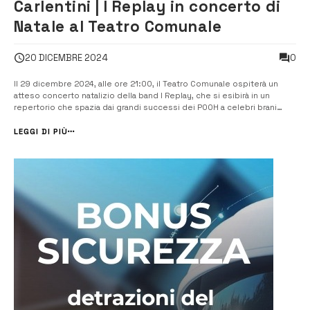
Carlentini | I Replay in concerto di
Natale al Teatro Comunale
0
20 DICEMBRE 2024
Il 29 dicembre 2024, alle ore 21:00, il Teatro Comunale ospiterà un
atteso concerto natalizio della band I Replay, che si esibirà in un
repertorio che spazia dai grandi successi dei POOH a celebri brani
natalizi. La formazione, nota per la sua capacità di reinterpretare la
musica pop con un’impronta distintiva, offrirà al pubblico un [&h...
LEGGI DI PIÙ