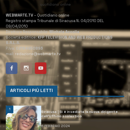
WEBMARTE.TV
– Quotidiano online
Registro stampa Tribunale di Siracusa N. 04/2010 DEL
09/04/2010
Direttore Responsabile:
Michele Accolla
Società editrice:
KFP TELEVISION AND WEB PRODUCTIONS
S.R.L.S.
P.Iva:
02184950893
mail:
redazione@webmarte.tv
ARTICOLI PIÙ LETTI
1
Siracusa | Si è insediata la nuova dirigente
dell’Ufficio scolastico
6 FEBBRAIO 2024