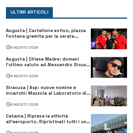
ULTIMI ARTICOLI
Augusta | Cartellone estivo, piazza
Fontana gremita per la serata
caraibica con Andrea Mojito
8 AGOSTO 2026
Augusta | Chiesa Madre: domani
l’ultimo saluto ad Alessandro Sicuso,
morto in un incidente stradale
8 AGOSTO 2026
Siracusa | Asp: nuove nomine e
incarichi: Mazzola al Laboratorio di
Sanità pubblica, Matteliano al
Servizio Legale
8 AGOSTO 2026
Catania | Riprese le attività
all’aeroporto. Ripristinati tutti i voli
in arrivo e in partenza
8 AGOSTO 2026