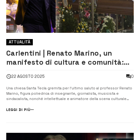
ATTUALITÀ
Carlentini | Renato Marino, un
manifesto di cultura e comunità:
addio a un visionario della vita
0
22 AGOSTO 2025
[VIDEO]
Una chiesa Santa Tecla gremita per l’ultimo saluto al professor Renato
Marino, figura poliedrica di insegnante, giornalista, musicista e
sindacalista, nonché intellettuale e animatore della scena culturale
della zona. Davanti a una folla costituita da familiari, docenti, dirigenti
scolastici, sportivi, imprenditori, politici, sindacati, giorna...
LEGGI DI PIÙ