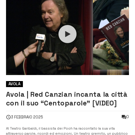
AVOLA
Avola | Red Canzian incanta la città
con il suo “Centoparole” [VIDEO]
0
3 FEBBRAIO 2025
Al Teatro Garibaldi, il bassista dei Pooh ha raccontato la sua vita
attraverso parole, ricordi ed emozioni. Un teatro gremito, un pubblico