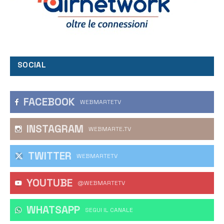
SOCIAL
FACEBOOK
WEBMARTETV
INSTAGRAM
WEBMARTE.TV
TWITTER
WEBMARTETV
YOUTUBE
@WEBMARTETV
WHATSAPP
‎SEGUI IL CANALE