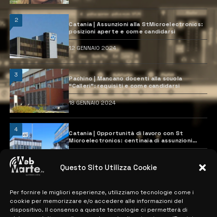
2
Catania | Assunzioni alla StMicroelectronics:
posizioni aperte e come candidarsi
12 GENNAIO 2024
3
Pachino | Mancano docenti alla scuola
“Calleri”: requisiti e come candidarsi
18 GENNAIO 2024
4
Catania | Opportunità di lavoro con St
Microelectronics: centinaia di assunzioni
previste
28 MARZO 2024
Questo Sito Utilizza Cookie
Per fornire le migliori esperienze, utilizziamo tecnologie come i
MAPPA DEL SITO
cookie per memorizzare e/o accedere alle informazioni del
dispositivo. Il consenso a queste tecnologie ci permetterà di