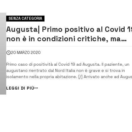
SENZA CATEGORIA
Augusta| Primo positivo al Covid 1
non è in condizioni critiche, ma
isolato in casa
20 MARZO 2020
Primo caso di positività al Covid 19 ad Augusta. Il paziente, un
augustano rientrato dal Nord Italia non è grave e si trova in
isolamento nella propria abitazione. [/] Arrivato anche ad Augu
il primo caso di Coronavirus. Si tratta di un giovane uomo,
LEGGI DI PIÙ
augustano, rientrato, nei giorni scorsi, dal Nord Italia e che, c
[…]