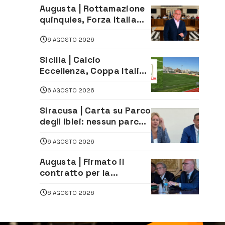
tradizione
Augusta | Rottamazione
quinquies, Forza Italia
rivendica il risultato:
6 AGOSTO 2026
«La proposta è nostra»
Sicilia | Calcio
Eccellenza, Coppa Italia:
il 30 agosto la prima di
6 AGOSTO 2026
andata
Siracusa | Carta su Parco
degli Iblei: nessun parco
può nascere contro le
6 AGOSTO 2026
comunità e il territorio
Augusta | Firmato il
contratto per la
realizzazione del
6 AGOSTO 2026
depuratore delle acque
reflue