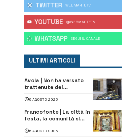
TWITTER
WEBMARTETV
YOUTUBE
@WEBMARTETV
WHATSAPP
‎SEGUI IL CANALE
ULTIMI ARTICOLI
Avola | Non ha versato
trattenute dei
lavoratori: sequestrati
6 AGOSTO 2026
oltre 700 mila euro a
imprenditore della
Francofonte | La città in
climatizzazione
festa, la comunità si
affida alla Madonna
6 AGOSTO 2026
della Neve tra fede e