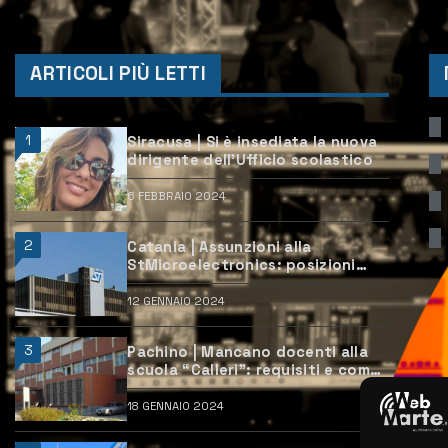
ARTICOLI PIÙ LETTI
1
Siracusa | Si è insediata la nuova
dirigente dell’Ufficio scolastico
6 FEBBRAIO 2024
2
Catania | Assunzioni alla
StMicroelectronics: posizioni
aperte e come candidarsi
12 GENNAIO 2024
3
Pachino | Mancano docenti alla
scuola “Calleri”: requisiti e come
candidarsi
18 GENNAIO 2024