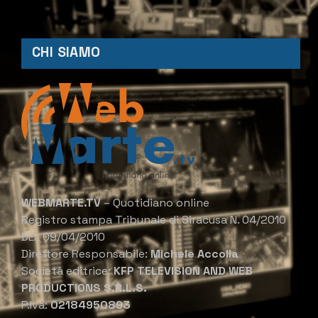
CHI SIAMO
WEBMARTE.TV
– Quotidiano online
Registro stampa Tribunale di Siracusa N. 04/2010
DEL 09/04/2010
Direttore Responsabile:
Michele Accolla
Società editrice:
KFP TELEVISION AND WEB
PRODUCTIONS S.R.L.S.
P.Iva:
02184950893