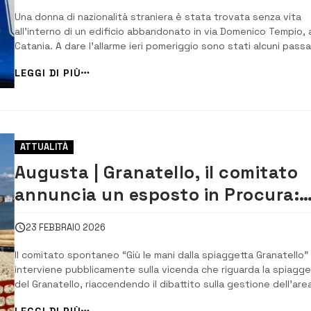
Una donna di nazionalità straniera è stata trovata senza vita
all’interno di un edificio abbandonato in via Domenico Tempio, 
Catania. A dare l’allarme ieri pomeriggio sono stati alcuni passa
Il corpo presenta lesioni e si sta cercando di capire cosa sia
LEGGI DI PIÙ
successo. Per questo motivo la salma è stata posta sotto
sequestro dalla procur...
ATTUALITÀ
Augusta | Granatello, il comitato
annuncia un esposto in Procura:
“Trasparenza sulla concessione
23 FEBBRAIO 2026
della spiaggetta”
Il comitato spontaneo “Giù le mani dalla spiaggetta Granatello”
interviene pubblicamente sulla vicenda che riguarda la spiagge
del Granatello, riaccendendo il dibattito sulla gestione dell’are
annunciando che l’esposto già presentato sarà nei prossimi gi
LEGGI DI PIÙ