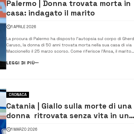
Palermo | Donna trovata morta in
casa: indagato il marito
1 APRILE 2026
La procura di Palermo ha disposto l’autopsia sul corpo di Gher
Caruso, la donna di 50 anni trovata morta nella sua casa di via
Maccionello il 25 marzo scorso. Come riferisce l’Ansa, il marito
Giuseppe Greco, di 46 anni, autista di mezzi pesanti in un’azien
LEGGI DI PIÙ
ha raccontato ai poliziotti e a personale del 118 intervenuti […]
CRONACA
Catania | Giallo sulla morte di una
donna ritrovata senza vita in un
edificio abbandonato
1 MARZO 2026