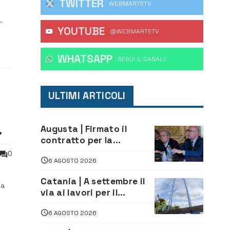
TWITTER
WEBMARTETV
YOUTUBE
@WEBMARTETV
WHATSAPP
‎SEGUI IL CANALE
ULTIMI ARTICOLI
Augusta | Firmato il
contratto per la
realizzazione del
0
6 AGOSTO 2026
depuratore delle acque
reflue
Catania | A settembre il
la
via ai lavori per il
rifacimento dell’ingresso
Il
6 AGOSTO 2026
sud del porto