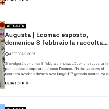
trasformato in una denuncia formale alla Procura della Repubbl
Al centro del...
ATTUALITÀ
Augusta | Ecomac esposto,
domenica 8 febbraio la raccolta
firme in piazza Duomo
4 FEBBRAIO 2026
Si svolgerà domenica 8 febbraio in piazza Duomo la raccolta fi
per l’esposto popolare sul caso Ecomac. L’iniziativa come si
ricorderà avrebbe dovuto aver luogo il 17 gennaio scorso ma è
stata rinviata a data da destinarsi causa condizioni meteo
LEGGI DI PIÙ
avverse dovute alla presenza del ciclone Harry. I cittadini sono
invitati ad accorre nel cuore [&...