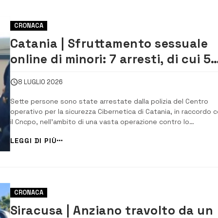
CRONACA
Catania | Sfruttamento sessuale
online di minori: 7 arresti, di cui 5
nella provincia etnea. 30 indagati
8 LUGLIO 2026
Sette persone sono state arrestate dalla polizia del Centro
operativo per la sicurezza Cibernetica di Catania, in raccordo 
il Cncpo, nell’ambito di una vasta operazione contro lo
sfruttamento sessuale di minorenni online accusate di
LEGGI DI PIÙ
divulgazione e detenzione di ingente quantità di materiale
pedopornografico. Nell’ambito dell&#...
CRONACA
Siracusa | Anziano travolto da un