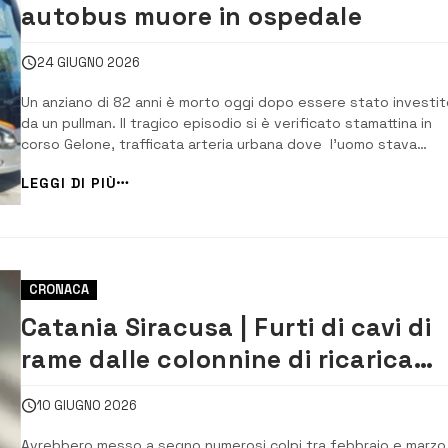
autobus muore in ospedale
24 GIUGNO 2026
Un anziano di 82 anni è morto oggi dopo essere stato investit
da un pullman. Il tragico episodio si è verificato stamattina in
corso Gelone, trafficata arteria urbana dove l’uomo stava
attraversando la strada sulle strisce pedonali. Ad un certo pu
LEGGI DI PIÙ
però, per cause al vaglio della Polizia locale che ha effettuato i
rilievi e […]...
CRONACA
Catania Siracusa | Furti di cavi di
rame dalle colonnine di ricarica
elettrica: ai domiciliari due uomini
10 GIUGNO 2026
Avrebbero messo a segno numerosi colpi tra febbraio e marzo