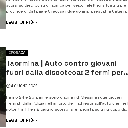
scorsi su dieci punti di ricarica per veicoli elettrici situati tra le
province di Catania e Siracusa i due uomini, arrestati a Catania
dalla Polizia. Hanno 54 e 34 anni e sono accusati dalla Procura
LEGGI DI PIÙ
etnea di una serie di furti aggravati in concorso ai […]
CRONACA
Taormina | Auto contro giovani
fuori dalla discoteca: 2 fermi per
tentato omicidio
4 GIUGNO 2026
Hanno 24 e 25 anni e sono originari di Messina i due giovani
fermati dalla Polizia nell’ambito dell’inchiesta sull’auto che, nel
notte tra il 1 e il 2 giugno scorso, si è lanciata su un gruppo di
giovani all’uscita di una discoteca di Taormina, ferendone due. 
LEGGI DI PIÙ
provvedimento, eseguito dalla squadra mobile...