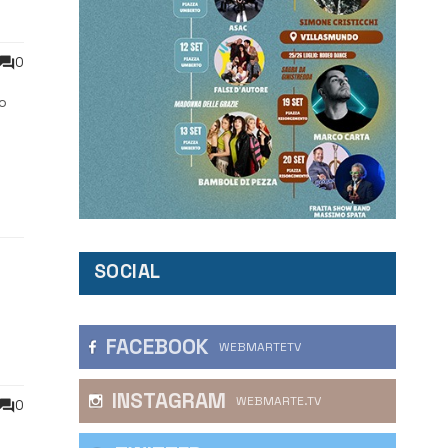
0
o
nto
SOCIAL
FACEBOOK
WEBMARTETV
INSTAGRAM
WEBMARTE.TV
0