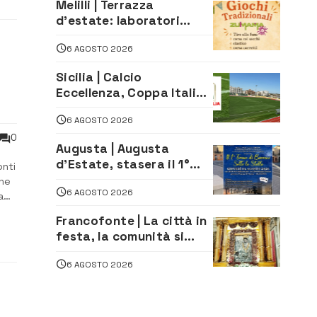
Melilli | Terrazza
d’estate: laboratori
creativi di fashion
6 AGOSTO 2026
styling e giochi
tradizionali di Zuimama,
Sicilia | Calcio
ecco come iscriversi
Eccellenza, Coppa Italia:
il 30 agosto la prima di
6 AGOSTO 2026
andata
0
Augusta | Augusta
d’Estate, stasera il 1°
onti
Torneo di Burraco sotto
che
6 AGOSTO 2026
le Stelle: piazza
a
D’Astorga già sold out
Francofonte | La città in
a
festa, la comunità si
affida alla Madonna
6 AGOSTO 2026
della Neve tra fede e
tradizione