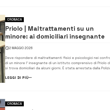
CRONACA
Priolo | Maltrattamenti su un
minore: ai domiciliari insegnante
2 MAGGIO 2026
Deve rispondere di maltrattamenti fisici e psicologici nei confr
di un minore l’ insegnante di un istituto comprensivo di Priolo 
si trova domiciliari da alcuni giorni. È stata arrestata dalla Polizi
su disposizione della Procura di Siracusa che ha emesso il
LEGGI DI PIÙ
provvedimento cautelare a seguito di un’ attività investigativ
ad ...
CRONACA