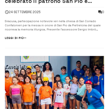
celebrato il patrono San Pio e
inaugurata una statua
0
24 SETTEMBRE 2025
Siracusa, partecipazione notevole ieri nella chiesa di San Corrado
Confalonieri per la messa in onore di San Pio da Pietrelcina del quale
ricorreva la memoria liturgica. Presente l’assessore Sergio Imbrò
Grande partecipazione ieri pomeriggio alla chiesa di San Corrado
Confalonieri, alla Mazzarona, dove si è tenuta la funzione religiosa i...
LEGGI DI PIÙ