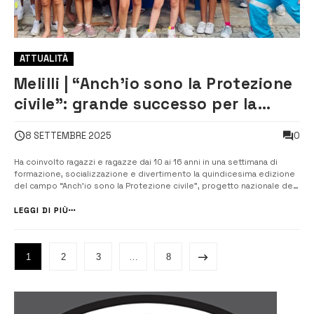
ATTUALITÀ
Melilli | “Anch’io sono la Protezione
civile”: grande successo per la
quindicesima edizione del campo
0
8 SETTEMBRE 2025
appena concluso
Ha coinvolto ragazzi e ragazze dai 10 ai 16 anni in una settimana di
formazione, socializzazione e divertimento la quindicesima edizione
del campo “Anch’io sono la Protezione civile”, progetto nazionale del
Dipartimento di Protezione civile che si è conclusa a Melilli.
Organizzato dalla Misericordia di Melilli, associazione di volontariato
LEGGI DI PIÙ
soc...
1
2
3
…
8