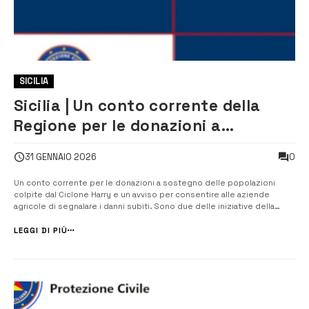
SICILIA
Sicilia | Un conto corrente della
Regione per le donazioni a
sostegno delle popolazioni colpite
0
31 GENNAIO 2026
dal Ciclone
Un conto corrente per le donazioni a sostegno delle popolazioni
colpite dal Ciclone Harry e un avviso per consentire alle aziende
agricole di segnalare i danni subiti. Sono due delle iniziative della
Regione per aiutare le popolazioni che hanno subito danni a causa del
maltempo che ha colpito la scorsa settimana la fascia orientale
LEGGI DI PIÙ
dell’isola....