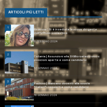
ARTICOLI PIÙ LETTI
1
Siracusa | Si è insediata la nuova dirigente
dell’Ufficio scolastico
6 FEBBRAIO 2024
2
Catania | Assunzioni alla StMicroelectronics:
posizioni aperte e come candidarsi
12 GENNAIO 2024
3
Pachino | Mancano docenti alla scuola
“Calleri”: requisiti e come candidarsi
18 GENNAIO 2024