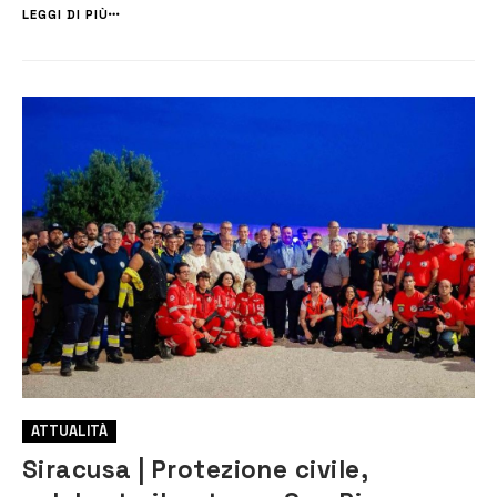
quando sono stati avvicinati dal presunto proprietario del terreno
LEGGI DI PIÙ
inter...
ATTUALITÀ
Siracusa | Protezione civile,