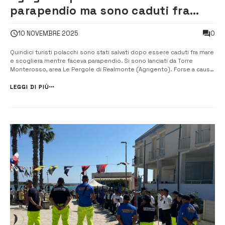
parapendio ma sono caduti fra
mare e scogliera: soccorsi 15 turisti
0
10 NOVEMBRE 2025
polacchi
Quindici turisti polacchi sono stati salvati dopo essere caduti fra mare
e scogliera mentre faceva parapendio. Si sono lanciati da Torre
Monterosso, area Le Pergole di Realmonte (Agrigento). Forse a causa
di un cambio delle correnti, o per errori di manovra, sono finiti fra il
mare e la scogliera. A metterli in salvo sono stati […]
LEGGI DI PIÙ