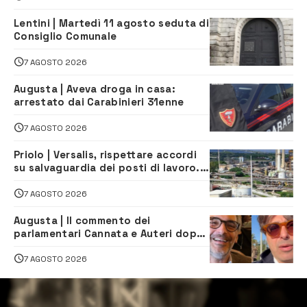
Lentini | Martedì 11 agosto seduta di
Consiglio Comunale
7 AGOSTO 2026
Augusta | Aveva droga in casa:
arrestato dai Carabinieri 31enne
7 AGOSTO 2026
Priolo | Versalis, rispettare accordi
su salvaguardia dei posti di lavoro. Il
sindaco scrive alla società
7 AGOSTO 2026
Augusta | Il commento dei
parlamentari Cannata e Auteri dopo
la firma del contatto per il
depuratore
7 AGOSTO 2026