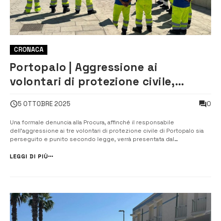
CRONACA
Portopalo | Aggressione ai
volontari di protezione civile,
Cocina: “denunceremo il
0
5 OTTOBRE 2025
responsabile”
Una formale denuncia alla Procura, affinché il responsabile
dell’aggressione ai tre volontari di protezione civile di Portopalo sia
perseguito e punito secondo legge, verrà presentata dal
dipartimento regionale di Protezione civile. Lo fa sapere Il direttore
generale Salvo Cocina, che esprime profonda solidarietà e vicinanza
LEGGI DI PIÙ
ai tre volontari...