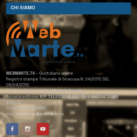
CHI SIAMO
WEBMARTE.TV
– Quotidiano online
Registro stampa Tribunale di Siracusa N. 04/2010 DEL
09/04/2010
Direttore Responsabile:
Michele Accolla
Società editrice:
KFP TELEVISION AND WEB PRODUCTIONS
S.R.L.S.
P.Iva:
02184950893
mail:
redazione@webmarte.tv