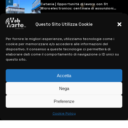
4
Catania | Opportunità di lavoro con St
Microelectronics: centinaia di assunzioni
previste
28 MARZO 2024
Questo Sito Utilizza Cookie
Per fornire le migliori esperienze, utilizziamo tecnologie come i
MAPPA DEL SITO
cookie per memorizzare e/o accedere alle informazioni del
dispositivo. Il consenso a queste tecnologie ci permetterà di
> NOTIZIE
elaborare dati come il comportamento di navigazione o ID unici su
questo sito.
> EDIZIONI LOCALI
> CONTATTI
Accetta
> INFO
Nega
Preferenze
Cookie Policy