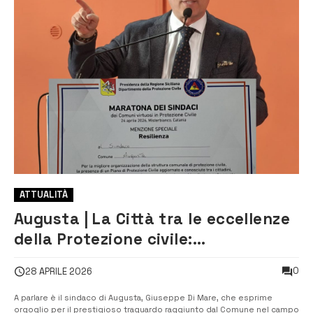
ATTUALITÀ
Augusta | La Città tra le eccellenze
della Protezione civile:
riconoscimento alla Maratona dei
0
28 APRILE 2026
Sindaci virtuosi
A parlare è il sindaco di Augusta, Giuseppe Di Mare, che esprime
orgoglio per il prestigioso traguardo raggiunto dal Comune nel campo