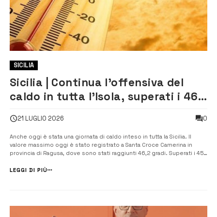
SICILIA
Sicilia | Continua l’offensiva del
caldo in tutta l’Isola, superati i 46
gradi a Santa Croce Camerina
0
21 LUGLIO 2026
Anche oggi è stata una giornata di caldo inteso in tutta la Sicilia. Il
valore massimo oggi è stato registrato a Santa Croce Camerina in
provincia di Ragusa, dove sono stati raggiunti 46,2 gradi. Superati i 45
gradi anche a Gela e a Mineo. Questi i valori registrati nei nove
capoluoghi alle 15 e 37 […]
LEGGI DI PIÙ