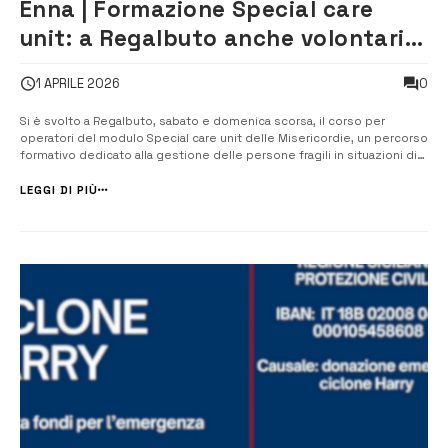
Enna | Formazione Special care
unit: a Regalbuto anche volontari
della Misericordia di Siracusa
0
1 APRILE 2026
Si è svolto a Regalbuto, sabato e domenica scorsa, il corso per
operatori del modulo Special care unit delle Misericordie, un percorso
formativo dedicato alla gestione delle persone fragili in situazioni di
emergenza. A partecipare anche alcuni volontari della Confraternita di
Misericordia di Siracusa Odv, impegnati in due giornate intense tra...
LEGGI DI PIÙ