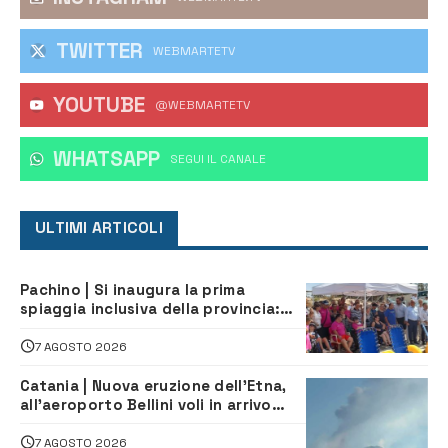
TWITTER
WEBMARTETV
YOUTUBE
@WEBMARTETV
WHATSAPP
‎SEGUI IL CANALE
ULTIMI ARTICOLI
Pachino | Si inaugura la prima
spiaggia inclusiva della provincia:
assistenza e prevenzione aperte a
tutti
7 AGOSTO 2026
Catania | Nuova eruzione dell’Etna,
all’aeroporto Bellini voli in arrivo
dirottati
7 AGOSTO 2026