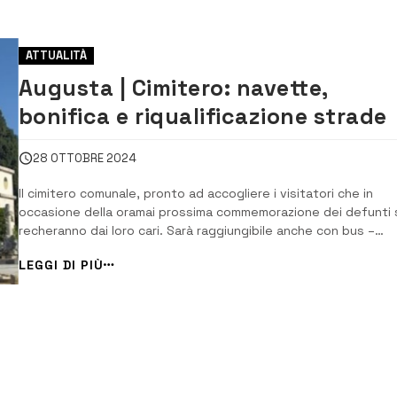
ATTUALITÀ
Augusta | Cimitero: navette,
bonifica e riqualificazione strade
28 OTTOBRE 2024
Il cimitero comunale, pronto ad accogliere i visitatori che in
occasione della oramai prossima commemorazione dei defunti 
recheranno dai loro cari. Sarà raggiungibile anche con bus –
navette, che il Comune ha pensato di mettere a disposizione p
LEGGI DI PIÙ
lenire i disagi che quest’anno di presenteranno per
l’indisponibilità dell’area parcheggio atti...