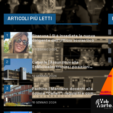
ARTICOLI PIÙ LETTI
1
Siracusa | Si è insediata la nuova
dirigente dell’Ufficio scolastico
6 FEBBRAIO 2024
2
Catania | Assunzioni alla
StMicroelectronics: posizioni
aperte e come candidarsi
12 GENNAIO 2024
3
Pachino | Mancano docenti alla
scuola “Calleri”: requisiti e come
candidarsi
18 GENNAIO 2024