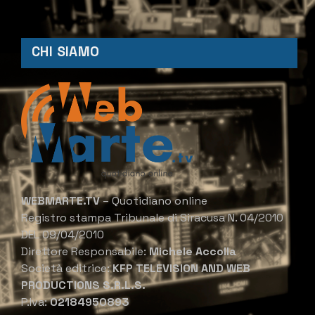
CHI SIAMO
WEBMARTE.TV
– Quotidiano online
Registro stampa Tribunale di Siracusa N. 04/2010
DEL 09/04/2010
Direttore Responsabile:
Michele Accolla
Società editrice:
KFP TELEVISION AND WEB
PRODUCTIONS S.R.L.S.
P.Iva:
02184950893