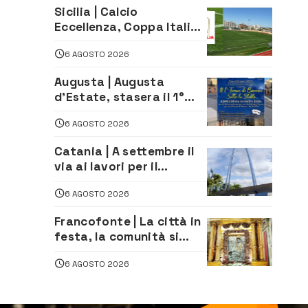
tradizionali di Zuimama,
Sicilia | Calcio
ecco come iscriversi
Eccellenza, Coppa Italia:
il 30 agosto la prima di
6 AGOSTO 2026
andata
Augusta | Augusta
d’Estate, stasera il 1°
Torneo di Burraco sotto
6 AGOSTO 2026
le Stelle: piazza
D’Astorga già sold out
Catania | A settembre il
via ai lavori per il
rifacimento dell’ingresso
6 AGOSTO 2026
sud del porto
Francofonte | La città in
festa, la comunità si
affida alla Madonna
6 AGOSTO 2026
della Neve tra fede e
tradizione