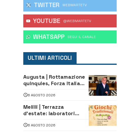
TWITTER
WEBMARTETV
YOUTUBE
@WEBMARTETV
WHATSAPP
‎SEGUI IL CANALE
ULTIMI ARTICOLI
Augusta | Rottamazione
quinquies, Forza Italia
rivendica il risultato:
6 AGOSTO 2026
«La proposta è nostra»
Melilli | Terrazza
d’estate: laboratori
creativi di fashion
6 AGOSTO 2026
styling e giochi