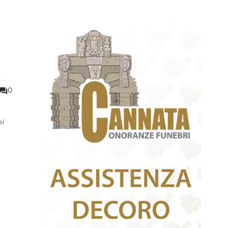
0
si
er