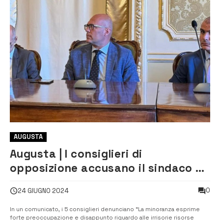
AUGUSTA
Augusta | I consiglieri di
opposizione accusano il sindaco di
‘depotenziare’ lo screening
0
24 GIUGNO 2024
oncologico
In un comunicato, i 5 consiglieri denunciano “La minoranza esprime
forte preoccupazione e disappunto riguardo alle irrisorie risorse