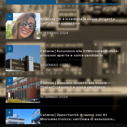
1
Siracusa | Si è insediata la nuova dirigente
dell’Ufficio scolastico
6 FEBBRAIO 2024
2
Catania | Assunzioni alla StMicroelectronics:
posizioni aperte e come candidarsi
12 GENNAIO 2024
3
Pachino | Mancano docenti alla scuola
“Calleri”: requisiti e come candidarsi
18 GENNAIO 2024
4
Catania | Opportunità di lavoro con St
Microelectronics: centinaia di assunzioni
previste