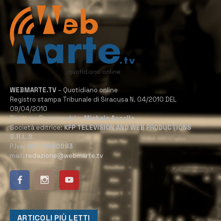
WEBMARTE.TV
– Quotidiano online
Registro stampa Tribunale di Siracusa N. 04/2010 DEL
09/04/2010
Direttore Responsabile:
Michele Accolla
Società editrice:
KFP TELEVISION AND WEB PRODUCTIONS
S.R.L.S.
P.Iva:
02184950893
mail:
redazione@webmarte.tv
ARTICOLI PIÙ LETTI