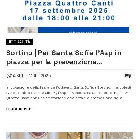
ATTUALITÀ
Sortino | Per Santa Sofia l’Asp in
piazza per la prevenzione
oncologica
0
14 SETTEMBRE 2025
In occasione della festa dell’ottava di Santa Sofia a Sortino, mercoledì
17 settembre dalle 18 alle 21, l’Asp di Siracusa sarà presente in piazza
Quattro Canti con una postazione dedicata alla promozione della
prevenzione oncologica e alla diffusione di informazioni sulle
opportunità offerte, in termini di servizi sanitari, anche a favore dell...
LEGGI DI PIÙ