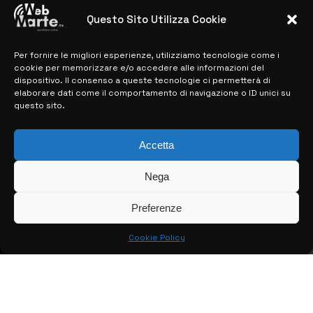
28 MARZO 2024
Questo Sito Utilizza Cookie
Per fornire le migliori esperienze, utilizziamo tecnologie come i
MAPPA DEL SITO
cookie per memorizzare e/o accedere alle informazioni del
dispositivo. Il consenso a queste tecnologie ci permetterà di
> NOTIZIE
elaborare dati come il comportamento di navigazione o ID unici su
questo sito.
> EDIZIONI LOCALI
> CONTATTI
Accetta
> INFO
Nega
Preferenze
Cookie Policy
© COPYRIGHT 2026:
KFP TELEVISION AND WEB PRODUCTIONS
S.R.L.S.
– P.IVA: 02184950893 – TUTTI I DIRITTI RISERVATI –