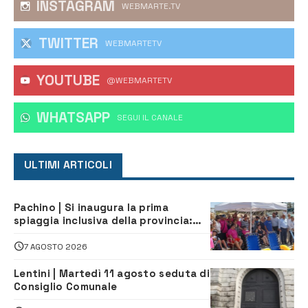
INSTAGRAM
WEBMARTE.TV
TWITTER
WEBMARTETV
YOUTUBE
@WEBMARTETV
WHATSAPP
‎SEGUI IL CANALE
ULTIMI ARTICOLI
Pachino | Si inaugura la prima
spiaggia inclusiva della provincia:
assistenza e prevenzione aperte a
tutti
7 AGOSTO 2026
Lentini | Martedì 11 agosto seduta di
Consiglio Comunale