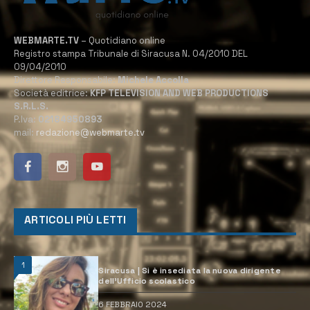
WEBMARTE.TV
– Quotidiano online
Registro stampa Tribunale di Siracusa N. 04/2010 DEL
09/04/2010
Direttore Responsabile:
Michele Accolla
Società editrice:
KFP TELEVISION AND WEB PRODUCTIONS
S.R.L.S.
P.Iva:
02184950893
mail:
redazione@webmarte.tv
ARTICOLI PIÙ LETTI
1
Siracusa | Si è insediata la nuova dirigente
dell’Ufficio scolastico
6 FEBBRAIO 2024