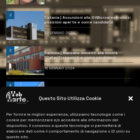
2
Catania | Assunzioni alla StMicroelectronics:
posizioni aperte e come candidarsi
12 GENNAIO 2024
3
Pachino | Mancano docenti alla scuola
“Calleri”: requisiti e come candidarsi
18 GENNAIO 2024
4
Catania | Opportunità di lavoro con St
Microelectronics: centinaia di assunzioni
previste
Questo Sito Utilizza Cookie
28 MARZO 2024
Per fornire le migliori esperienze, utilizziamo tecnologie come i
cookie per memorizzare e/o accedere alle informazioni del
dispositivo. Il consenso a queste tecnologie ci permetterà di
MAPPA DEL SITO
elaborare dati come il comportamento di navigazione o ID unici su
questo sito.