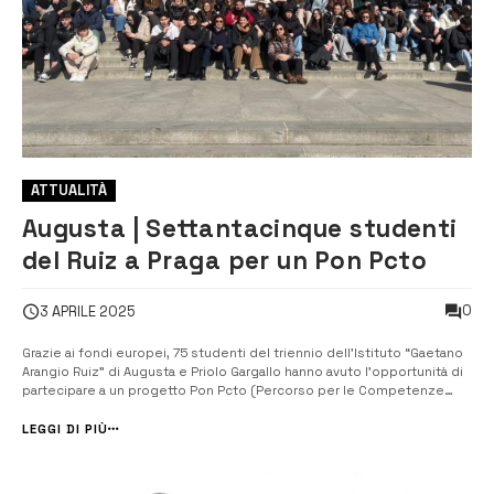
ATTUALITÀ
Augusta | Settantacinque studenti
del Ruiz a Praga per un Pon Pcto
0
3 APRILE 2025
Grazie ai fondi europei, 75 studenti del triennio dell’Istituto “Gaetano
Arangio Ruiz” di Augusta e Priolo Gargallo hanno avuto l’opportunità di
partecipare a un progetto Pon Pcto (Percorso per le Competenze
Trasversali e per l’Orientamento) a Praga, un’esperienza all’estero che
si è rivelata un’...
LEGGI DI PIÙ