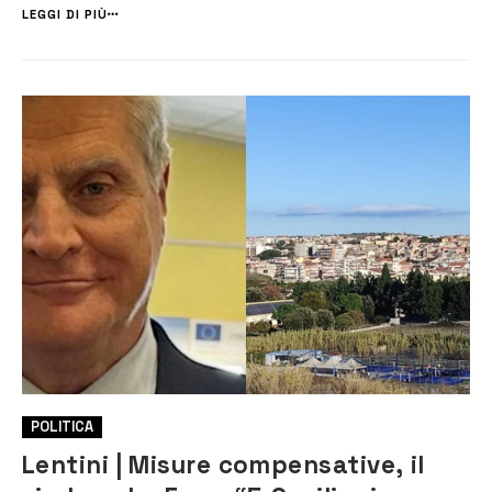
eventuale natura dolosa, il Sindaco Rosario Lo Faro c...
LEGGI DI PIÙ
POLITICA
Lentini | Misure compensative, il