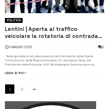
POLITICA
Lentini | Aperta al traffico
veicolare la rotatoria di contrada
Carrubbazza
0
3 MAGGIO 2025
Nella giornata di ieri, alla presenza del Presidente della Quarta
Commissione della Regione Siciliana, On. Giuseppe Carta, del
Presidente della Provincia, Dott. Michelangelo Giansiracusa e di
funzionari dell’ANAS, è stata aperta al traffico veicolare la rotatoria di
Contrada Carrubbazza. “Un importante passo in avanti nella messa ...
LEGGI DI PIÙ
1
2