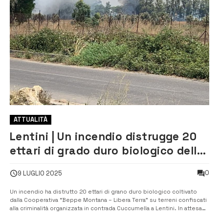
ATTUALITÀ
Lentini | Un incendio distrugge 20
ettari di grado duro biologico della
Cooperativa “Beppe Montana -
0
9 LUGLIO 2025
Libera Terra”, il sindaco Lo Faro:
“La città non si piega e non
Un incendio ha distrutto 20 ettari di grano duro biologico coltivato
dalla Cooperativa “Beppe Montana – Libera Terra” su terreni confiscati
arretra”
alla criminalità organizzata in contrada Cuccumella a Lentini. In attesa
che le autorità preposte accertino l’esatta dinamica dei fatti e la loro