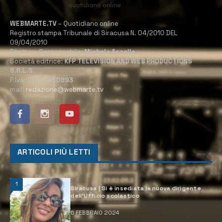
WEBMARTE.TV
– Quotidiano online
Registro stampa Tribunale di Siracusa N. 04/2010 DEL
09/04/2010
Direttore Responsabile:
Michele Accolla
Società editrice:
KFP TELEVISION AND WEB PRODUCTIONS
S.R.L.S.
P.Iva:
02184950893
mail:
redazione@webmarte.tv
ARTICOLI PIÙ LETTI
1
Siracusa | Si è insediata la nuova dirigente
dell’Ufficio scolastico
6 FEBBRAIO 2024