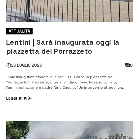
ATTUALITÀ
Lentini | Sarà inaugurata oggi la
piazzetta del Porrazzeto
0
26 LUGLIO 2025
Sarà inaugurata stasera, alle ore 19.00 circa, la piazzetta del
“Porrazzeto”. Presente, oltre al sindaco, l’avv. Rosario Lo Faro,
l’amministrazione e padre Nino Cascio. “Un intervento atteso, un
segnale concreto: il Porrazzeto è parte viva della Città. Un luogo
restituito alla comunità, alle famiglie, ai bambini. Un primo passo verso
LEGGI DI PIÙ
una riq...