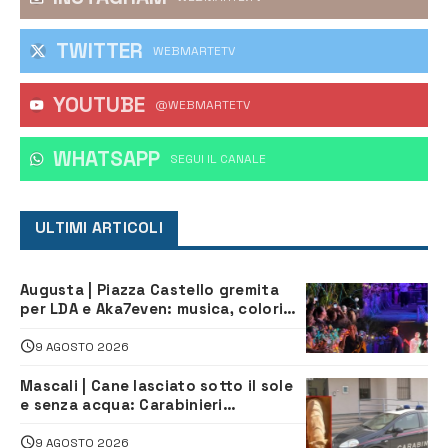
TWITTER
WEBMARTETV
YOUTUBE
@WEBMARTETV
WHATSAPP
‎SEGUI IL CANALE
ULTIMI ARTICOLI
Augusta | Piazza Castello gremita
per LDA e Aka7even: musica, colori
ed emozioni per “Augusta d’Estate”
9 AGOSTO 2026
Mascali | Cane lasciato sotto il sole
e senza acqua: Carabinieri
denunciano proprietario
9 AGOSTO 2026