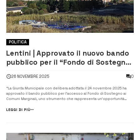
POLITICA
Lentini | Approvato il nuovo bando
pubblico per il “Fondo di Sostegno
ai Comuni Marginali”
0
26 NOVEMBRE 2025
“La Giunta Municipale con delibera adottata il 24 novembre 2025 ha
approvato il bando pubblico per l’accesso al Fondo di Sostegno ai
Comuni Marginali, uno strumento che rappresenta un’opportunità
concreta e preziosa per chi desidera avviare nuove attività nel nostro
territorio”, a scriverlo in una nota è il sindaco di Lentini, l’avv. Rosario
LEGGI DI PIÙ
L...