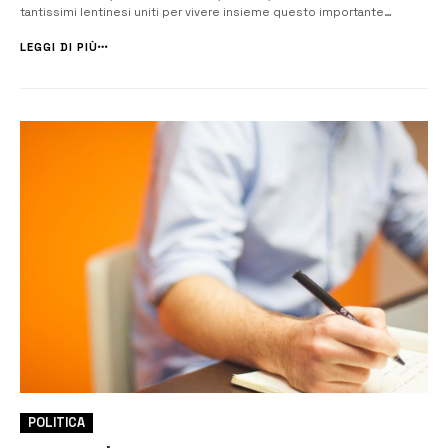
tantissimi lentinesi uniti per vivere insieme questo importante
momento storico. “È una gioia vedere famiglie intere passeggiare tra i
viali, bambini che corrono liberi, senza b...
LEGGI DI PIÙ
POLITICA