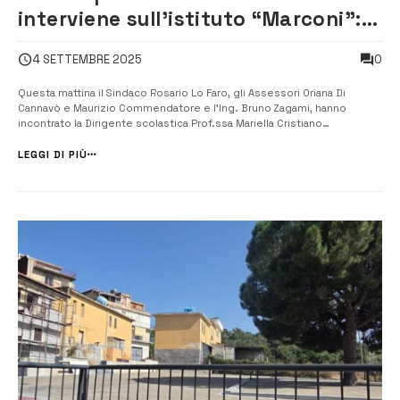
interviene sull’istituto “Marconi”:
“Concordati interventi immediati,
0
4 SETTEMBRE 2025
l’Amministrazione non è mai
rimasta ferma”
Questa mattina il Sindaco Rosario Lo Faro, gli Assessori Oriana Di
Cannavò e Maurizio Commendatore e l’Ing. Bruno Zagami, hanno
incontrato la Dirigente scolastica Prof.ssa Mariella Cristiano
dell’Istituto G. Marconi, per un nuovo confronto in vista dell’inizio
dell’anno scolastico. “Sono stati concordati alcuni interventi
LEGGI DI PIÙ
immediati: il r...