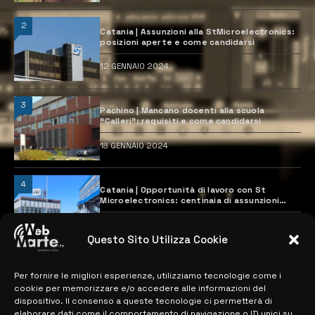
2
Catania | Assunzioni alla StMicroelectronics:
posizioni aperte e come candidarsi
12 GENNAIO 2024
3
Pachino | Mancano docenti alla scuola
“Calleri”: requisiti e come candidarsi
18 GENNAIO 2024
4
Catania | Opportunità di lavoro con St
Microelectronics: centinaia di assunzioni
previste
28 MARZO 2024
Questo Sito Utilizza Cookie
Per fornire le migliori esperienze, utilizziamo tecnologie come i
MAPPA DEL SITO
cookie per memorizzare e/o accedere alle informazioni del
dispositivo. Il consenso a queste tecnologie ci permetterà di
elaborare dati come il comportamento di navigazione o ID unici su