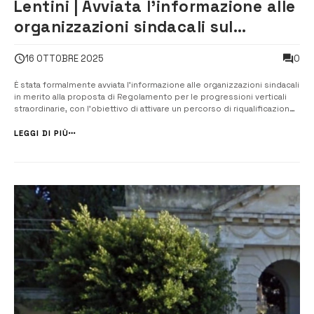
Lentini | Avviata l’informazione alle
organizzazioni sindacali sul
regolamento per le progressioni
0
16 OTTOBRE 2025
verticali straordinarie
È stata formalmente avviata l’informazione alle organizzazioni sindacali
in merito alla proposta di Regolamento per le progressioni verticali
straordinarie, con l’obiettivo di attivare un percorso di riqualificazione
del personale dipendente. Ad annunciarlo è il sindaco del Comune di
Lentini, l’avv. Rosario Lo Faro. Il provvedimento si inseris...
LEGGI DI PIÙ