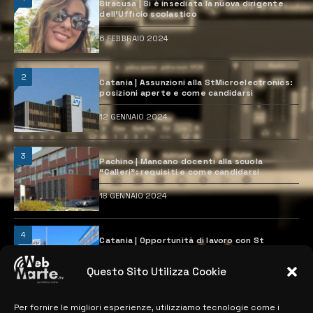
Siracusa | Si è insediata la nuova dirigente
dell’Ufficio scolastico
6 FEBBRAIO 2024
2
Catania | Assunzioni alla StMicroelectronics:
posizioni aperte e come candidarsi
12 GENNAIO 2024
3
Pachino | Mancano docenti alla scuola
“Calleri”: requisiti e come candidarsi
18 GENNAIO 2024
4
Catania | Opportunità di lavoro con St
Microelectronics: centinaia di assunzioni
previste
Questo Sito Utilizza Cookie
28 MARZO 2024
Per fornire le migliori esperienze, utilizziamo tecnologie come i