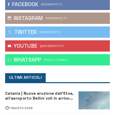
FACEBOOK
WEBMARTETV
INSTAGRAM
WEBMARTE.TV
TWITTER
WEBMARTETV
YOUTUBE
@WEBMARTETV
WHATSAPP
‎SEGUI IL CANALE
ULTIMI ARTICOLI
Catania | Nuova eruzione dell’Etna,
all’aeroporto Bellini voli in arrivo
dirottati
7 AGOSTO 2026