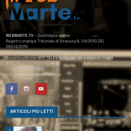
WEBMARTE.TV
– Quotidiano online
Registro stampa Tribunale di Siracusa N. 04/2010 DEL
09/04/2010
Direttore Responsabile:
Michele Accolla
Società editrice:
KFP TELEVISION AND WEB PRODUCTIONS
S.R.L.S.
P.Iva:
02184950893
mail:
redazione@webmarte.tv
ARTICOLI PIÙ LETTI
1