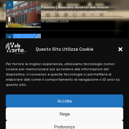
3
Pachino | Mancano docenti alla scuola
“Calleri”: requisiti e come candidarsi
18 GENNAIO 2024
4
Catania | Opportunità di lavoro con St
Microelectronics: centinaia di assunzioni
previste
Questo Sito Utilizza Cookie
28 MARZO 2024
Per fornire le migliori esperienze, utilizziamo tecnologie come i
cookie per memorizzare e/o accedere alle informazioni del
dispositivo. Il consenso a queste tecnologie ci permetterà di
MAPPA DEL SITO
elaborare dati come il comportamento di navigazione o ID unici su
questo sito.
> NOTIZIE
Accetta
> EDIZIONI LOCALI
> CONTATTI
Nega
> INFO
Preferenze