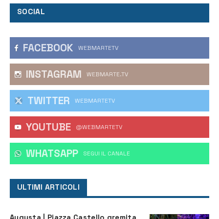
SOCIAL
FACEBOOK
WEBMARTETV
INSTAGRAM
WEBMARTE.TV
TWITTER
WEBMARTETV
YOUTUBE
@WEBMARTETV
WHATSAPP
‎SEGUI IL CANALE
ULTIMI ARTICOLI
Augusta | Piazza Castello gremita