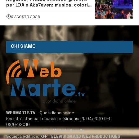
per LDA e Aka7even: musica, colori
ed emozioni per “Augusta d’Estate”
9 AGOSTO 2026
CHI SIAMO
WEBMARTE.TV
– Quotidiano online
Registro stampa Tribunale di Siracusa N. 04/2010 DEL
09/04/2010
Direttore Responsabile:
Michele Accolla
Società editrice:
KFP TELEVISION AND WEB PRODUCTIONS