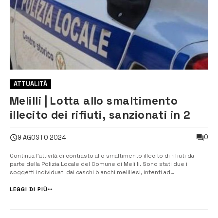
ATTUALITÀ
Melilli | Lotta allo smaltimento
illecito dei rifiuti, sanzionati in 2
0
9 AGOSTO 2024
Continua l’attività di contrasto allo smaltimento illecito di rifiuti da
parte della Polizia Locale del Comune di Melilli. Sono stati due i
soggetti individuati dai caschi bianchi melillesi, intenti ad
abbandonare materiale di risulta di cantiere. Ai 2, tra l’altro, è stata
comminata una sanzione amministrativa pecuniaria di euro 5 mila, in
LEGGI DI PIÙ
ap...