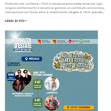
Piuttosto che conferire i rifiuti in discarica autorizzata dove per ogni
singolo conferimento è dovuto al gestore un contributo economico,
introduzione sul fondo altrui e smaltimento illegale di rifiuti speciali
pericolosi e non pericolosi. [/] La Polizia Provinciale nel contesto di
mirati servizi rivolti alla prevenzione e repressione dei rea...
LEGGI DI PIÙ