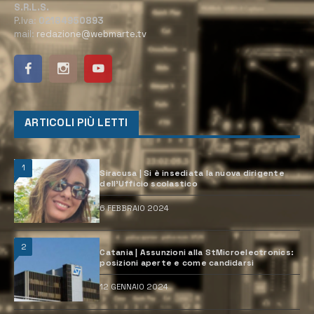
S.R.L.S.
P.Iva:
02184950893
mail:
redazione@webmarte.tv
ARTICOLI PIÙ LETTI
1
Siracusa | Si è insediata la nuova dirigente
dell’Ufficio scolastico
6 FEBBRAIO 2024
2
Catania | Assunzioni alla StMicroelectronics:
posizioni aperte e come candidarsi
12 GENNAIO 2024