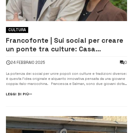
CULTURA
Francofonte | Sui social per creare
un ponte tra culture: Casa
Mediterraneo
0
24 FEBBRAIO 2025
La potenza dei social per unire popoli con culture e tradizioni diverse:
è questa l’idea originale e alquanto innovativa pensata da una giovane
coppia italo-marocchina. Francesca e Salman, sono due giovani dotati
di grande intelligenza e spiccata creatività, belli e pure tanto
innamorati e sono sbarcati sui social con “Casa ...
LEGGI DI PIÙ