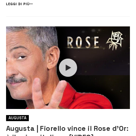
persecutori e danneggiamento seguito da incendio ai danni della s...
LEGGI DI PIÙ
AUGUSTA
Augusta | Fiorello vince il Rose d’Or: