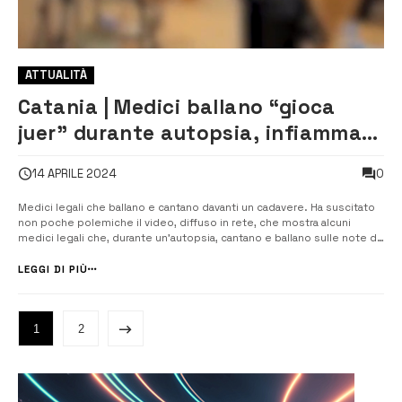
ATTUALITÀ
Catania | Medici ballano “gioca
juer” durante autopsia, infiamma
la polemica [VIDEO]
0
14 APRILE 2024
Medici legali che ballano e cantano davanti un cadavere. Ha suscitato
non poche polemiche il video, diffuso in rete, che mostra alcuni
medici legali che, durante un’autopsia, cantano e ballano sulle note di
“Gioca jouer”. Le immagini del video mostrano studenti e docenti di
note università italiane intenti a danzare e intonare la canzone...
LEGGI DI PIÙ
1
2