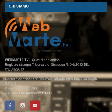
CHI SIAMO
WEBMARTE.TV
– Quotidiano online
Registro stampa Tribunale di Siracusa N. 04/2010 DEL
09/04/2010
Direttore Responsabile:
Michele Accolla
Società editrice:
KFP TELEVISION AND WEB PRODUCTIONS
S.R.L.S.
P.Iva:
02184950893
mail:
redazione@webmarte.tv