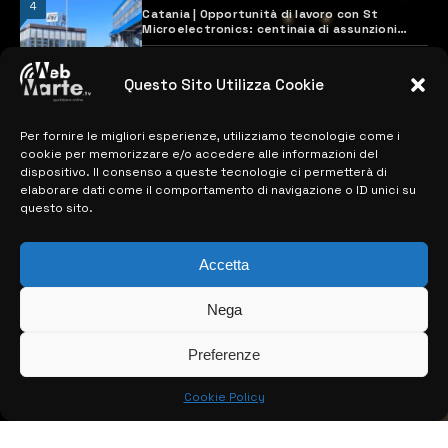
4
Catania | Opportunità di lavoro con St
Microelectronics: centinaia di assunzioni
previste
28 MARZO 2024
Questo Sito Utilizza Cookie
Per fornire le migliori esperienze, utilizziamo tecnologie come i
MAPPA DEL SITO
cookie per memorizzare e/o accedere alle informazioni del
dispositivo. Il consenso a queste tecnologie ci permetterà di
> NOTIZIE
elaborare dati come il comportamento di navigazione o ID unici su
questo sito.
> EDIZIONI LOCALI
> CONTATTI
Accetta
> INFO
Nega
Preferenze
Cookie Policy