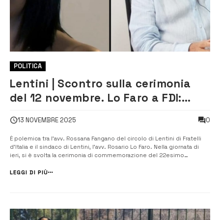
POLITICA
Lentini | Scontro sulla cerimonia
del 12 novembre. Lo Faro a FDI:
l’opposizione inciampa sui fatti
0
13 NOVEMBRE 2025
È polemica tra l’avv. Rossana Fangano del circolo di Lentini di Fratelli
d’Italia e il sindaco di Lentini, l’avv. Rosario Lo Faro. Nella giornata di
ieri, si è svolta la cerimonia di commemorazione del 22esimo
anniversario della scomparsa del caporal maggiore scelto Emanuele
Ferraro alla quale hanno partecipato il vice sindaco Vasta, gli asses...
LEGGI DI PIÙ