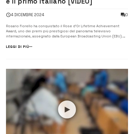
è il primo italiano [VIDEO]
0
4 DICEMBRE 2024
Rosario Fiorello ha conquistato il Rose d’Or Lifetime Achievement
Award, uno dei premi più prestigiosi del panorama televisivo
internazionale, assegnato dalla European Broadcasting Union (EBU).
Fiorello è il primo italiano a riceverlo, un traguardo che sancisce il suo
impatto duraturo e poliedrico nel mondo dello spettacolo. La
LEGGI DI PIÙ
cerimonia...