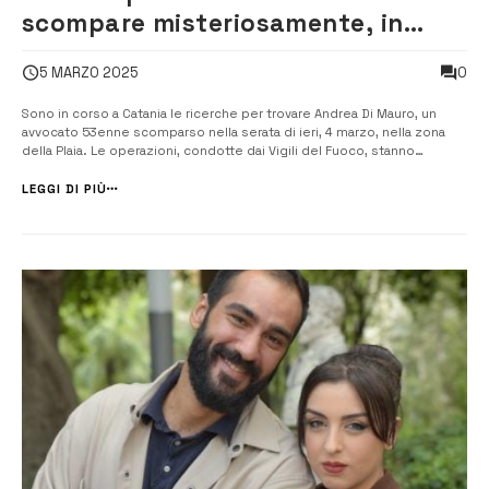
scompare misteriosamente, in
corso le ricerche
0
5 MARZO 2025
Sono in corso a Catania le ricerche per trovare Andrea Di Mauro, un
avvocato 53enne scomparso nella serata di ieri, 4 marzo, nella zona
della Plaia. Le operazioni, condotte dai Vigili del Fuoco, stanno
coinvolgendo il Nucleo Sommozzatori di Catania e Reggio Calabria, la
Sezione Navale, e il Nucleo Cinofili, con l’ausilio di droni e [&hel...
LEGGI DI PIÙ