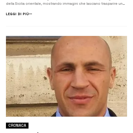
della Sicilia orientale, mostrando immagini che lasciano trasparire uno
stato di abbandono e degrado. A intervenire sulla questione è l’ex
deputato regionale Vincenzo Vinciullo, da anni impegnat...
LEGGI DI PIÙ
CRONACA