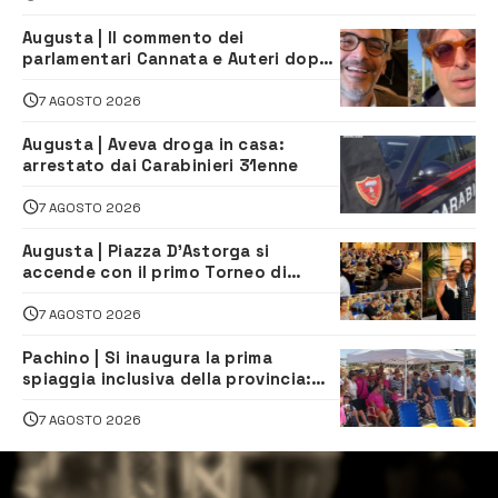
Augusta | Il commento dei
parlamentari Cannata e Auteri dopo
la firma del contatto per il
depuratore
7 AGOSTO 2026
Augusta | Aveva droga in casa:
arrestato dai Carabinieri 31enne
7 AGOSTO 2026
Augusta | Piazza D’Astorga si
accende con il primo Torneo di
Burraco “Sotto le Stelle”
7 AGOSTO 2026
Pachino | Si inaugura la prima
spiaggia inclusiva della provincia:
assistenza e prevenzione aperte a
tutti
7 AGOSTO 2026