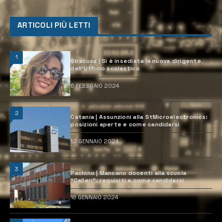
ARTICOLI PIÙ LETTI
1
Siracusa | Si è insediata la nuova dirigente
dell’Ufficio scolastico
6 FEBBRAIO 2024
2
Catania | Assunzioni alla StMicroelectronics:
posizioni aperte e come candidarsi
12 GENNAIO 2024
3
Pachino | Mancano docenti alla scuola
“Calleri”: requisiti e come candidarsi
18 GENNAIO 2024