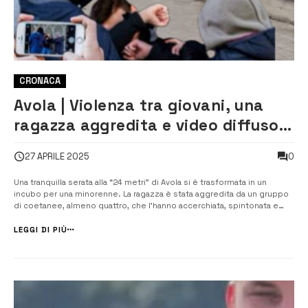
CRONACA
Avola | Violenza tra giovani, una
ragazza aggredita e video diffuso
sui social
0
27 APRILE 2025
Una tranquilla serata alla “24 metri” di Avola si è trasformata in un
incubo per una minorenne. La ragazza è stata aggredita da un gruppo
di coetanee, almeno quattro, che l’hanno accerchiata, spintonata e
picchiata con violenza inaudita. L’episodio è stato ripreso con il
telefonino e il video è iniziato a girare sui soc...
LEGGI DI PIÙ