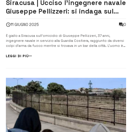
Siracusa | Ucciso l’ingegnere navale
Giuseppe Pellizzeri: si indaga sul
movente economico
0
11 GIUGNO 2025
È giallo a Siracusa sull’omicidio di Giuseppe Pellizzeri, 37 anni,
ingegnere navale in servizio alla Guardia Costiera, raggiunto da diversi
colpi d’arma da fuoco mentre si trovava in un bar della città. L’uomo è
deceduto poco dopo all’ospedale Umberto I, dove era stato
trasportato in condizioni gravissime. Le indagini, coordinate dal
LEGGI DI PIÙ
sostituto...