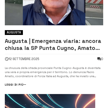
AUGUSTA
Augusta | Emergenza viaria: ancora
chiusa la SP Punta Cugno, Amato
lancia l’allarme
0
12 SETTEMBRE 2025
La chiusura della strada provinciale Punta Cugno–Augusta è diventata
una vera e propria emergenza per il territorio. Lo denuncia Paolo
Amato, coordinatore di Forza Italia ad Augusta, che ha inviato una
lettera al presidente del Libero Consorzio di Siracusa, Michelangelo
Giansiracusa, sollecitando un intervento urgente per la riapertura della
LEGGI DI PIÙ
s...