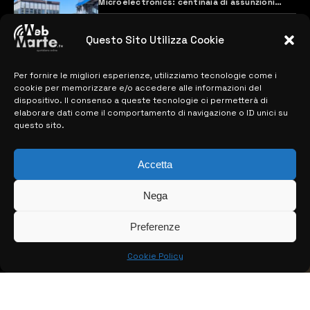
Microelectronics: centinaia di assunzioni
previste
28 MARZO 2024
Questo Sito Utilizza Cookie
Per fornire le migliori esperienze, utilizziamo tecnologie come i
MAPPA DEL SITO
cookie per memorizzare e/o accedere alle informazioni del
dispositivo. Il consenso a queste tecnologie ci permetterà di
> NOTIZIE
elaborare dati come il comportamento di navigazione o ID unici su
questo sito.
> EDIZIONI LOCALI
Accetta
> CONTATTI
> INFO
Nega
Preferenze
Cookie Policy