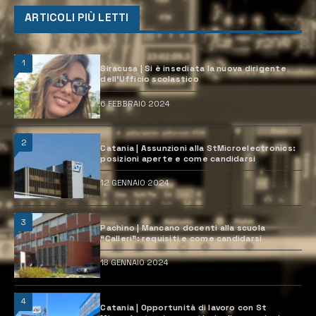
ARTICOLI PIÙ LETTI
1
Siracusa | Si è insediata la nuova dirigente
dell’Ufficio scolastico
6 FEBBRAIO 2024
2
Catania | Assunzioni alla StMicroelectronics:
posizioni aperte e come candidarsi
12 GENNAIO 2024
3
Pachino | Mancano docenti alla scuola
“Calleri”: requisiti e come candidarsi
18 GENNAIO 2024
4
Catania | Opportunità di lavoro con St