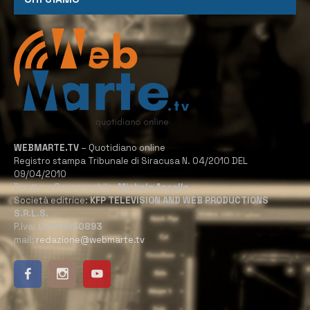
WEBMARTE.TV
– Quotidiano online
Registro stampa Tribunale di Siracusa N. 04/2010 DEL
09/04/2010
Direttore Responsabile:
Michele Accolla
Società editrice:
KFP TELEVISION AND WEB PRODUCTIONS
S.R.L.S.
P.Iva:
02184950893
mail:
redazione@webmarte.tv