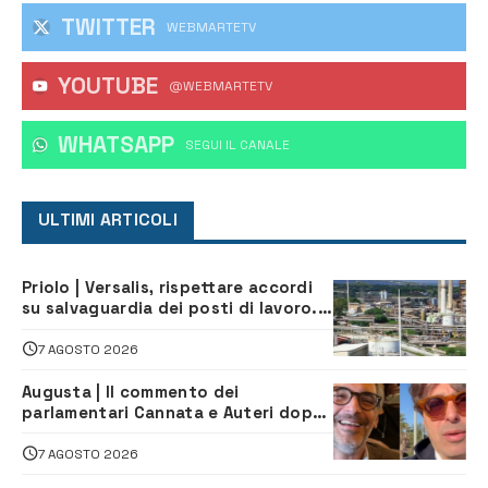
TWITTER
WEBMARTETV
YOUTUBE
@WEBMARTETV
WHATSAPP
‎SEGUI IL CANALE
ULTIMI ARTICOLI
Priolo | Versalis, rispettare accordi
su salvaguardia dei posti di lavoro. Il
sindaco scrive alla società
7 AGOSTO 2026
Augusta | Il commento dei
parlamentari Cannata e Auteri dopo
la firma del contatto per il
depuratore
7 AGOSTO 2026