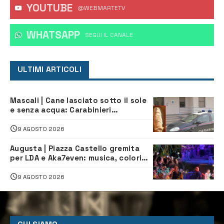
YOUTUBE
@WEBMARTETV
WHATSAPP
‎SEGUI IL CANALE
ULTIMI ARTICOLI
Mascali | Cane lasciato sotto il sole
e senza acqua: Carabinieri
denunciano proprietario
9 AGOSTO 2026
Augusta | Piazza Castello gremita
per LDA e Aka7even: musica, colori
ed emozioni per “Augusta d’Estate”
9 AGOSTO 2026