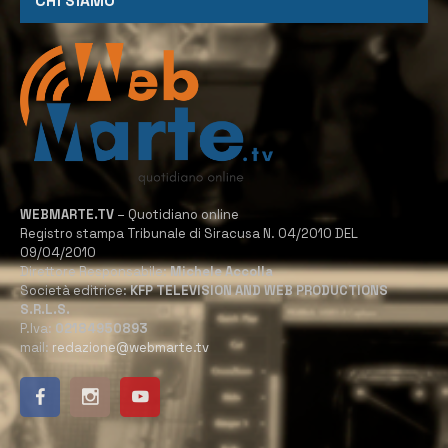
CHI SIAMO
WEBMARTE.TV
– Quotidiano online
Registro stampa Tribunale di Siracusa N. 04/2010 DEL
09/04/2010
Direttore Responsabile:
Michele Accolla
Società editrice:
KFP TELEVISION AND WEB PRODUCTIONS
S.R.L.S.
P.Iva:
02184950893
mail:
redazione@webmarte.tv