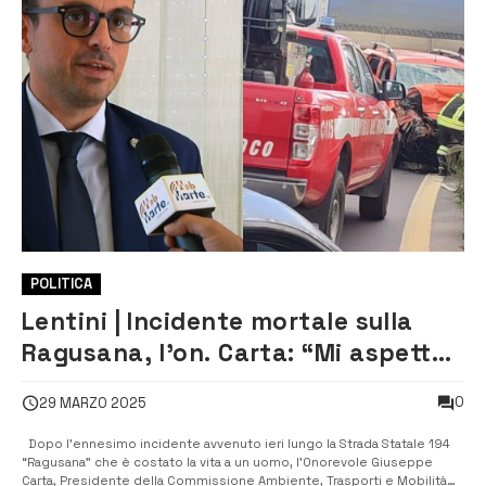
POLITICA
Lentini | Incidente mortale sulla
Ragusana, l’on. Carta: “Mi aspetto
risposte concrete e immediate
0
29 MARZO 2025
dalla Regione”
Dopo l’ennesimo incidente avvenuto ieri lungo la Strada Statale 194
“Ragusana” che è costato la vita a un uomo, l’Onorevole Giuseppe
Carta, Presidente della Commissione Ambiente, Trasporti e Mobilità