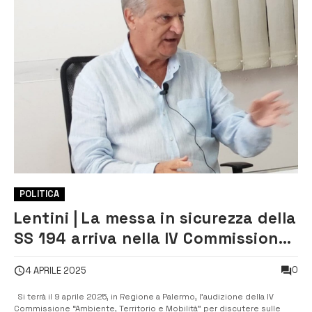
POLITICA
Lentini | La messa in sicurezza della
SS 194 arriva nella IV Commissione.
Il Sindaco Lo Faro: “Necessario
0
4 APRILE 2025
attuare misure urgenti”
Si terrà il 9 aprile 2025, in Regione a Palermo, l’audizione della IV
Commissione “Ambiente, Territorio e Mobilità” per discutere sulle