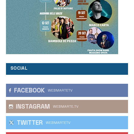
SOCIAL
FACEBOOK
WEBMARTETV
INSTAGRAM
WEBMARTE.TV
TWITTER
WEBMARTETV