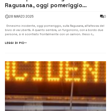
Ragusana, oggi pomeriggio
ennesimo incidente
0
28 MARZO 2025
Ennesimo incidente, oggi pomeriggio, sulla Ragusana, all’altezza del
bivio di via Libertà. A quanto sembra, un furgoncino, con a bordo due
persone, si è scontrato frontalmente con un camion. Illeso il
conducente del mezzo pesante, mentre il conducente dell’altro
veicolo non c’è stato nulla da fare. Sul posto sono inter...
LEGGI DI PIÙ