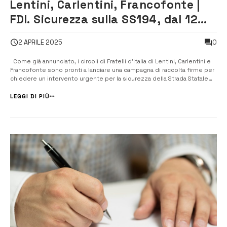
Lentini, Carlentini, Francofonte |
FDI. Sicurezza sulla SS194, dal 12
aprile al via alla raccolta firme
0
2 APRILE 2025
Come già annunciato, i circoli di Fratelli d’Italia di Lentini, Carlentini e
Francofonte sono pronti a lanciare una campagna di raccolta firme per
chiedere un intervento urgente per la sicurezza della Strada Statale
194 ragusana. Il 12 aprile, dalle ore 9:30 alle ore 12:30, saranno allestiti
gazebo nei seguenti luoghi: a Lentini i...
LEGGI DI PIÙ