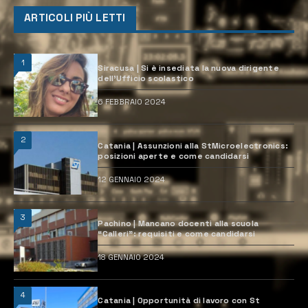
ARTICOLI PIÙ LETTI
1
Siracusa | Si è insediata la nuova dirigente
dell’Ufficio scolastico
6 FEBBRAIO 2024
2
Catania | Assunzioni alla StMicroelectronics:
posizioni aperte e come candidarsi
12 GENNAIO 2024
3
Pachino | Mancano docenti alla scuola
“Calleri”: requisiti e come candidarsi
18 GENNAIO 2024
4
Catania | Opportunità di lavoro con St