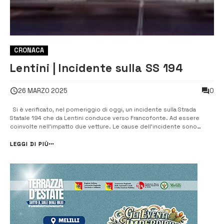
CRONACA
Lentini | Incidente sulla SS 194
0
26 MARZO 2025
Si è verificato, nel pomeriggio di oggi, un incidente sulla Strada
Statale 194 che da Lentini conduce verso Francofonte. Ad essere
coinvolte nell’impatto due vetture. Le cause dell’incidente sono
ancora in fase di accertamento. Il traffico risulta bloccato in entrambe
le direzioni di marcia. Fortunatamente il sinistro non ha causato vit...
LEGGI DI PIÙ