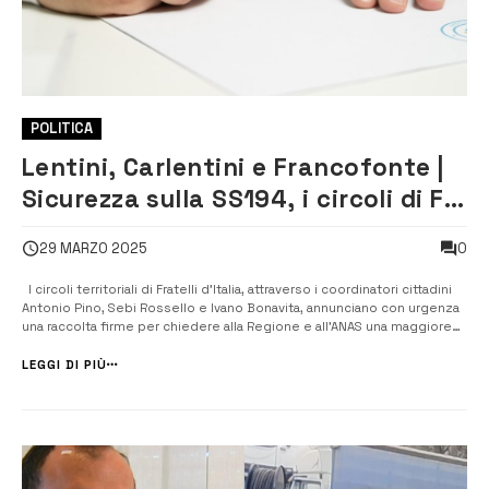
POLITICA
Lentini, Carlentini e Francofonte |
Sicurezza sulla SS194, i circoli di FDI
del triangolo annunciano una
0
29 MARZO 2025
raccolta firme
I circoli territoriali di Fratelli d’Italia, attraverso i coordinatori cittadini
Antonio Pino, Sebi Rossello e Ivano Bonavita, annunciano con urgenza
una raccolta firme per chiedere alla Regione e all’ANAS una maggiore
sicurezza sulla Strada Statale 194 ragusana. Questo appello nasce in
seguito all’ennesimo tragico inc...
LEGGI DI PIÙ