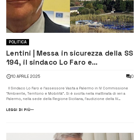
POLITICA
Lentini | Messa in sicurezza della SS
194, il sindaco Lo Faro e
l’assessore Vasta a Palermo in IV
0
10 APRILE 2025
Commissione
Il Sindaco Lo Faro e l’assessore Vasta a Palermo in IV Commissione
“Ambiente, Territorio e Mobilità”. Si è svolta nella mattinata di ieri a
Palermo, nella sede della Regione Siciliana, l’audizione della IV
Commissione “Ambiente, Territorio e Mobilità” per discutere sulle
possibili soluzioni per la messa in sicurezza della SS 194. Nel co...
LEGGI DI PIÙ