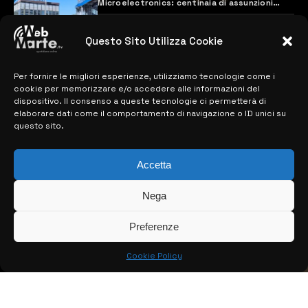
Microelectronics: centinaia di assunzioni
previste
28 MARZO 2024
Questo Sito Utilizza Cookie
Per fornire le migliori esperienze, utilizziamo tecnologie come i
MAPPA DEL SITO
cookie per memorizzare e/o accedere alle informazioni del
dispositivo. Il consenso a queste tecnologie ci permetterà di
> NOTIZIE
elaborare dati come il comportamento di navigazione o ID unici su
questo sito.
> EDIZIONI LOCALI
> CONTATTI
Accetta
> INFO
Nega
Preferenze
Cookie Policy