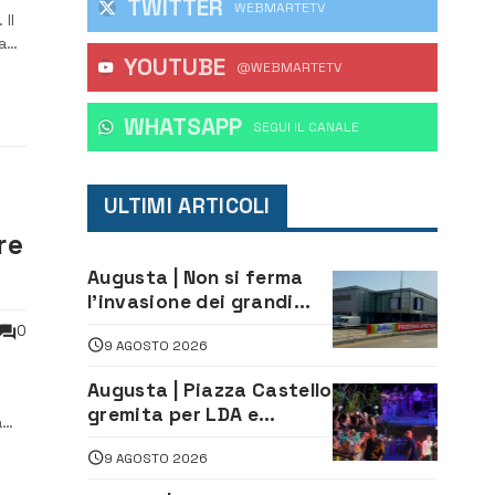
TWITTER
WEBMARTETV
Il
a
YOUTUBE
@WEBMARTETV
e in
WHATSAPP
‎SEGUI IL CANALE
ULTIMI ARTICOLI
re
Augusta | Non si ferma
l’invasione dei grandi
marchi
0
9 AGOSTO 2026
Augusta | Piazza Castello
gremita per LDA e
a
Aka7even: musica, colori
9 AGOSTO 2026
ed emozioni per
“Augusta d’Estate”