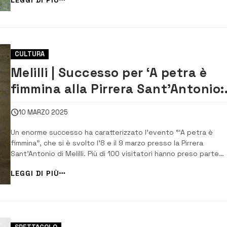
personalmente per omaggiarla del successo ottenuto. Nel cor
della cerimonia...
CULTURA
Melilli | Successo per ‘A petra è
fimmina alla Pirrera Sant’Antonio:
oltre 100 visitatori e feedback
10 MARZO 2025
positivi
Un enorme successo ha caratterizzato l’evento “‘A petra è
fimmina”, che si è svolto l’8 e il 9 marzo presso la Pirrera
Sant’Antonio di Melilli. Più di 100 visitatori hanno preso parte
all’iniziativa, un tributo alla forza e resilienza femminile, con
LEGGI DI PIÙ
un’ampia risonanza mediatica che ha dato visibilità all’ini...