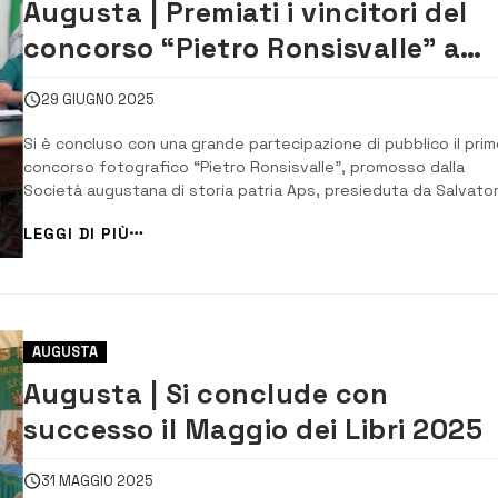
Augusta | Premiati i vincitori del
concorso “Pietro Ronsisvalle” a
cura della Società di storia patria
29 GIUGNO 2025
Si è concluso con una grande partecipazione di pubblico il prim
concorso fotografico “Pietro Ronsisvalle”, promosso dalla
Società augustana di storia patria Aps, presieduta da Salvato
Romano, in collaborazione con il Fondo storico fotografico Pie
LEGGI DI PIÙ
Ronsisvalle e l’associazione filantropica liberale Umberto I,
guidata da Mimmo Di Franco. L’...
AUGUSTA
Augusta | Si conclude con
successo il Maggio dei Libri 2025
31 MAGGIO 2025