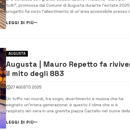
tutti”, promossa dal Comune di Augusta durante l’estate 2025. 
progetto ha visto l’allestimento di un’area accessibile presso l
spiaggia di Agnone Bagni, grazie a una passerella che ha
LEGGI DI PIÙ
consentito anche alle persone in carrozzina di accedere al mar
sicurezza e autonomia. «È st...
AUGUSTA
Augusta | Mauro Repetto fa rivive
il mito degli 883
27 AGOSTO 2025
Un tuffo nei ricordi, tra sogni, divertimento e musica che ha
segnato un’intera generazione: è questo il clima che si è
respirato ieri sera in una gremita piazza Castello nel cuore dell
villa comunale, dove Mauro Repetto ha riportato sul palco
LEGGI DI PIÙ
l’energia e le emozioni senza tempo degli 883, la band che
contribuì a fondare […]