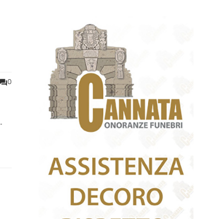
a
i
0