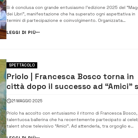
Si è conclusa con grande entusiasmo l’edizione 2025 del “Mag
dei Libri”, manifestazione che ha superato ogni aspettativa in
termini di partecipazione e coinvolgimento. Organizzata
dall’Assessorato alla Cultura, Tradizioni e Promozione del
LEGGI DI PIÙ
Territorio, l’iniziativa ha visto l’adesione attiva di scuole,
associazioni culturali, di volontariato ...
SPETTACOLO
Priolo | Francesca Bosco torna in
città dopo il successo ad “Amici” 
Canale 5
21 MAGGIO 2025
Priolo ha accolto con entusiasmo il ritorno di Francesca Bosco, 
talentuosa ballerina che ha recentemente partecipato al cele
talent show televisivo “Amici”. Ad attenderla, tra orgoglio e
commozione, il sindaco Pippo Gianni, che ha voluto incontrarla
LEGGI DI PIÙ