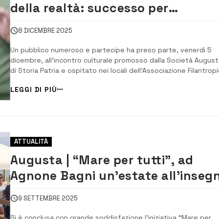
della realtà: successo per
l’incontro della Società augustan
8 DICEMBRE 2025
di Storia patria dedicato a Verga
Un pubblico numeroso e partecipe ha preso parte, venerdì 5
dicembre, all’incontro culturale promosso dalla Società Augus
di Storia Patria e ospitato nei locali dell’Associazione Filantrop
Liberale “Umberto I”. La serata, intitolata “L’arte, specchio
LEGGI DI PIÙ
innocente della realtà”, è stata dedicata a Giovanni Verga e all
sua produzione preveri...
ATTUALITÀ
Augusta | “Mare per tutti”, ad
Agnone Bagni un’estate all’inseg
dell’inclusione
9 SETTEMBRE 2025
Si è conclusa con grande soddisfazione l’iniziativa “Mare per