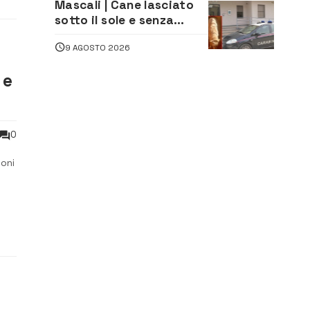
Mascali | Cane lasciato
sotto il sole e senza
acqua: Carabinieri
9 AGOSTO 2026
denunciano proprietario
 e
0
ioni
e
oghi