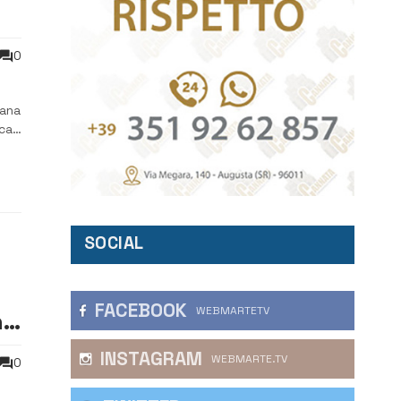
a
0
tana
ica
a
SOCIAL
FACEBOOK
WEBMARTETV
na
INSTAGRAM
WEBMARTE.TV
0