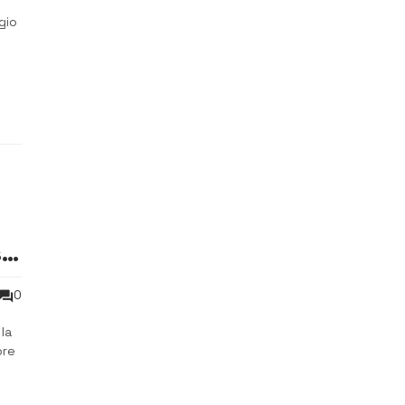
gio
su
0
la
bre