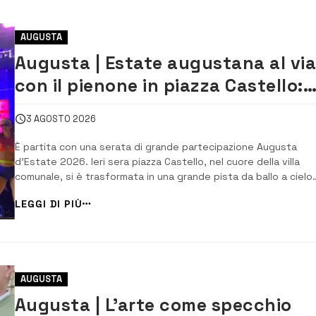
AUGUSTA
Augusta | Estate augustana al vi
con il pienone in piazza Castello:
successo per “Voglio Tornare negl
3 AGOSTO 2026
Anni ’90”
È partita con una serata di grande partecipazione Augusta
d’Estate 2026. Ieri sera piazza Castello, nel cuore della villa
comunale, si è trasformata in una grande pista da ballo a cielo
aperto grazie allo spettacolo “Voglio Tornare negli Anni ’90”,
LEGGI DI PIÙ
evento che ha inaugurato la stagione estiva organizzata
dall’Amministraz...
AUGUSTA
Augusta | L’arte come specchio