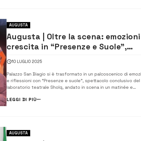
AUGUSTA
Augusta | Oltre la scena: emozioni
crescita in “Presenze e Suole”,
teatro a Palazzo S. Biagio
10 LUGLIO 2025
Palazzo San Biagio si è trasformato in un palcoscenico di emoz
e riflessioni con “Presenze e suole”, spettacolo conclusivo del
laboratorio teatrale Sholq, andato in scena in un matinée e
replicato con successo in serata. Una doppia rappresentazion
LEGGI DI PIÙ
che ha saputo catturare il pubblico grazie a una serie di monol
intensi, scelti e interp...
AUGUSTA