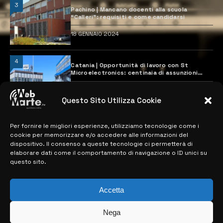
3
Pachino | Mancano docenti alla scuola
“Calleri”: requisiti e come candidarsi
18 GENNAIO 2024
4
Catania | Opportunità di lavoro con St
Microelectronics: centinaia di assunzioni
previste
28 MARZO 2024
Questo Sito Utilizza Cookie
Per fornire le migliori esperienze, utilizziamo tecnologie come i
MAPPA DEL SITO
cookie per memorizzare e/o accedere alle informazioni del
dispositivo. Il consenso a queste tecnologie ci permetterà di
> NOTIZIE
elaborare dati come il comportamento di navigazione o ID unici su
questo sito.
> EDIZIONI LOCALI
> CONTATTI
Accetta
> INFO
Nega