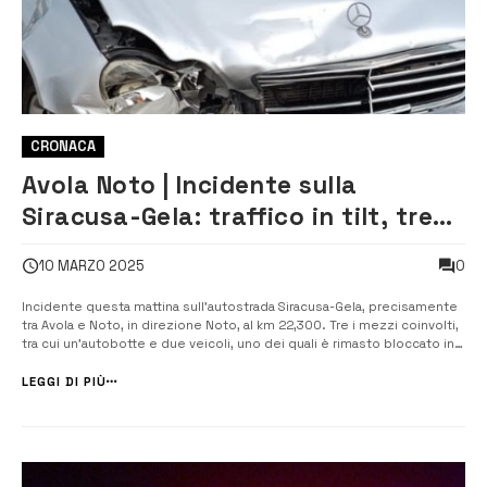
CRONACA
Avola Noto | Incidente sulla
Siracusa-Gela: traffico in tilt, tre
mezzi coinvolti
0
10 MARZO 2025
Incidente questa mattina sull’autostrada Siracusa-Gela, precisamente
tra Avola e Noto, in direzione Noto, al km 22,300. Tre i mezzi coinvolti,
tra cui un’autobotte e due veicoli, uno dei quali è rimasto bloccato in
mezzo alla carreggiata. Il veicolo in mezzo alla strada è stato
prontamente rimosso per evitare rallentamenti al traffico. S...
LEGGI DI PIÙ