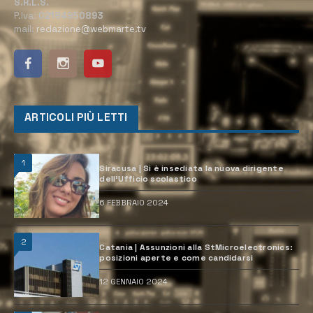
S.R.L.S.
P.Iva:
02184950893
mail:
redazione@webmarte.tv
ARTICOLI PIÙ LETTI
1
Siracusa | Si è insediata la nuova dirigente
dell’Ufficio scolastico
6 FEBBRAIO 2024
2
Catania | Assunzioni alla StMicroelectronics:
posizioni aperte e come candidarsi
12 GENNAIO 2024