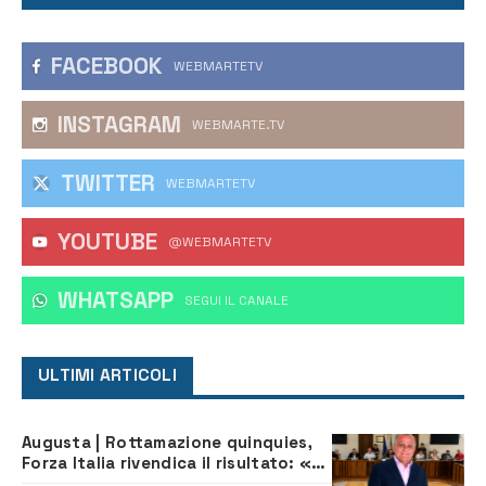
FACEBOOK
WEBMARTETV
INSTAGRAM
WEBMARTE.TV
TWITTER
WEBMARTETV
YOUTUBE
@WEBMARTETV
WHATSAPP
‎SEGUI IL CANALE
ULTIMI ARTICOLI
Augusta | Rottamazione quinquies,
Forza Italia rivendica il risultato: «La
proposta è nostra»