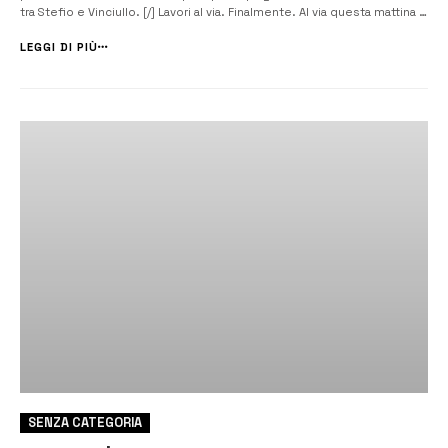
tra Stefio e Vinciullo. [/] Lavori al via. Finalmente. Al via questa mattina i
lavori di ammodernamento della strada provinciale 32 che collega
Carlentini con la frazione di Pedagaggi. Lo aveva promesso l’a...
LEGGI DI PIÙ
SENZA CATEGORIA