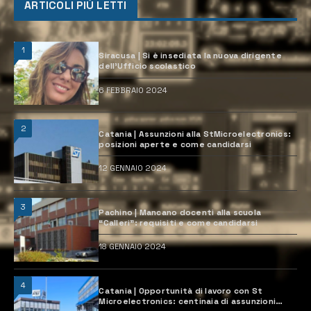
ARTICOLI PIÙ LETTI
1
Siracusa | Si è insediata la nuova dirigente
dell’Ufficio scolastico
6 FEBBRAIO 2024
2
Catania | Assunzioni alla StMicroelectronics:
posizioni aperte e come candidarsi
12 GENNAIO 2024
3
Pachino | Mancano docenti alla scuola
“Calleri”: requisiti e come candidarsi
18 GENNAIO 2024
4
Catania | Opportunità di lavoro con St
Microelectronics: centinaia di assunzioni