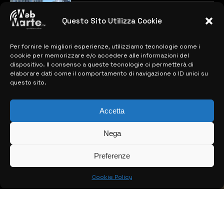
previste
28 MARZO 2024
Questo Sito Utilizza Cookie
Per fornire le migliori esperienze, utilizziamo tecnologie come i
MAPPA DEL SITO
cookie per memorizzare e/o accedere alle informazioni del
dispositivo. Il consenso a queste tecnologie ci permetterà di
> NOTIZIE
elaborare dati come il comportamento di navigazione o ID unici su
questo sito.
> EDIZIONI LOCALI
> CONTATTI
Accetta
> INFO
Nega
Preferenze
Cookie Policy
© COPYRIGHT 2026:
KFP TELEVISION AND WEB PRODUCTIONS