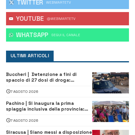
TWITTER
WEBMARTETV
YOUTUBE
@WEBMARTETV
WHATSAPP
‎SEGUI IL CANALE
ULTIMI ARTICOLI
Buccheri | Detenzione a fini di
spaccio di 27 dosi di droga:
denunciati tre 20enni
7 AGOSTO 2026
Pachino | Si inaugura la prima
spiaggia inclusiva della provincia:
assistenza e prevenzione aperte a
tutti
7 AGOSTO 2026
Siracusa | Siano messi a disposizione