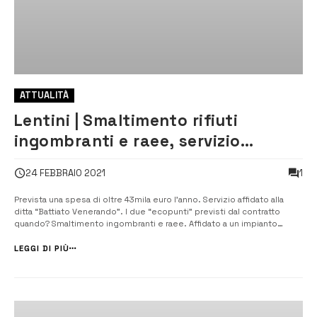
ATTUALITÀ
Lentini | Smaltimento rifiuti
ingombranti e raee, servizio
affidato a un impianto di Acireale
1
24 FEBBRAIO 2021
Prevista una spesa di oltre 43mila euro l’anno. Servizio affidato alla
ditta “Battiato Venerando”. I due “ecopunti” previsti dal contratto
quando? Smaltimento ingombranti e raee. Affidato a un impianto
autorizzato di Acireale il servizio di smaltimento dei rifiuti ingombranti
e dei cosiddetti raee, i rifiuti di apparecchiature elettriche ed el...
LEGGI DI PIÙ