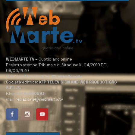
WEBMARTE.TV
– Quotidiano online
Registro stampa Tribunale di Siracusa N. 04/2010 DEL
09/04/2010
Direttore Responsabile:
Michele Accolla
Società editrice:
KFP TELEVISION AND WEB PRODUCTIONS
S.R.L.S.
P.Iva:
02184950893
mail:
redazione@webmarte.tv