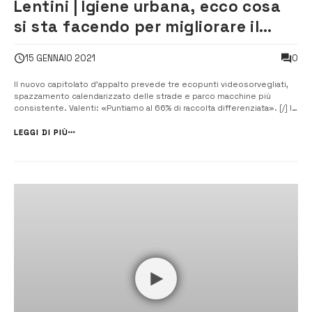
Lentini | Igiene urbana, ecco cosa
si sta facendo per migliorare il
servizio
0
15 GENNAIO 2021
Il nuovo capitolato d’appalto prevede tre ecopunti videosorvegliati,
spazzamento calendarizzato delle strade e parco macchine più
consistente. Valenti: «Puntiamo al 66% di raccolta differenziata». [/] I
servizi previsti dal nuovo capitolato. Tre isole ecologiche dotate di
videosorveglianza, parco macchine più consistente con pale su
LEGGI DI PIÙ
gomma e me...