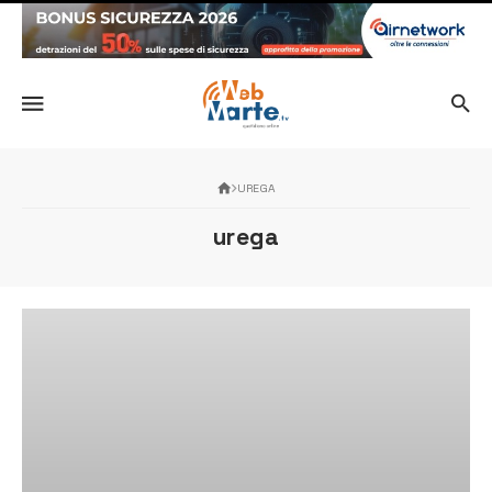
UREGA
urega