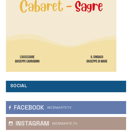
SOCIAL
FACEBOOK
WEBMARTETV
INSTAGRAM
WEBMARTE.TV