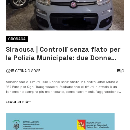
CRONACA
Siracusa | Controlli senza fiato per
la Polizia Municipale: due Donne
multate in pieno centro per
0
15 GENNAIO 2025
abbandono di rifiuti
Abbandono di Rifiuti, Due Donne Sanzionate in Centro Città: Multa di
167 Euro per Ogni Trasgressore L’abbandono di rifiuti in strada è un
fenomeno sempre più monitorato, come testimonia l’aggressione
subita nei giorni scorsi da un’ispettrice della Municipale in via
Tagliamento. Il primo caso ha avuto luogo in corso Gelone. Una donna
LEGGI DI PIÙ
a bo...