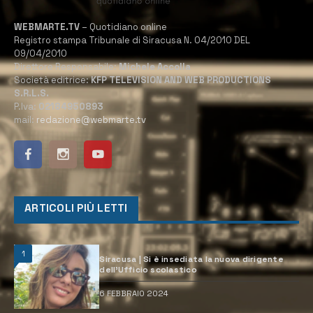
WEBMARTE.TV
– Quotidiano online
Registro stampa Tribunale di Siracusa N. 04/2010 DEL
09/04/2010
Direttore Responsabile:
Michele Accolla
Società editrice:
KFP TELEVISION AND WEB PRODUCTIONS
S.R.L.S.
P.Iva:
02184950893
mail:
redazione@webmarte.tv
ARTICOLI PIÙ LETTI
1
Siracusa | Si è insediata la nuova dirigente
dell’Ufficio scolastico
6 FEBBRAIO 2024