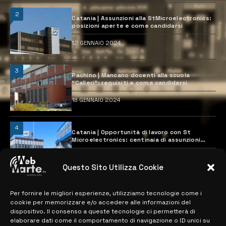
2
Catania | Assunzioni alla StMicroelectronics:
posizioni aperte e come candidarsi
12 GENNAIO 2024
3
Pachino | Mancano docenti alla scuola
“Calleri”: requisiti e come candidarsi
18 GENNAIO 2024
4
Catania | Opportunità di lavoro con St
Microelectronics: centinaia di assunzioni
previste
28 MARZO 2024
Questo Sito Utilizza Cookie
Per fornire le migliori esperienze, utilizziamo tecnologie come i
MAPPA DEL SITO
cookie per memorizzare e/o accedere alle informazioni del
dispositivo. Il consenso a queste tecnologie ci permetterà di
> NOTIZIE
elaborare dati come il comportamento di navigazione o ID unici su