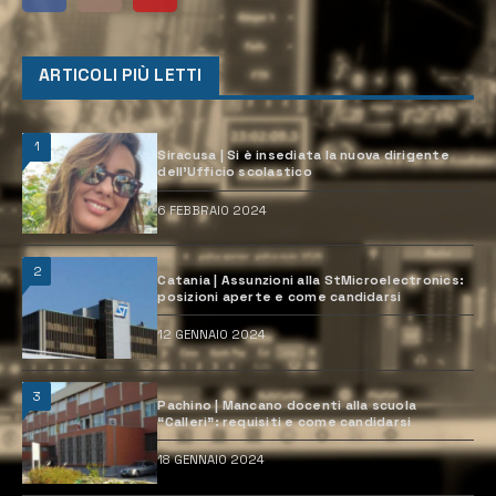
ARTICOLI PIÙ LETTI
1
Siracusa | Si è insediata la nuova dirigente
dell’Ufficio scolastico
6 FEBBRAIO 2024
2
Catania | Assunzioni alla StMicroelectronics:
posizioni aperte e come candidarsi
12 GENNAIO 2024
3
Pachino | Mancano docenti alla scuola
“Calleri”: requisiti e come candidarsi
18 GENNAIO 2024