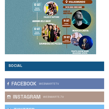
SOCIAL
FACEBOOK
WEBMARTETV
INSTAGRAM
WEBMARTE.TV