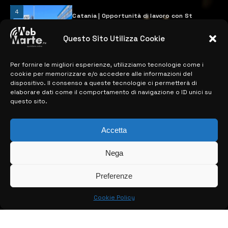
4
Catania | Opportunità di lavoro con St
Microelectronics: centinaia di assunzioni
previste
Questo Sito Utilizza Cookie
28 MARZO 2024
Per fornire le migliori esperienze, utilizziamo tecnologie come i
cookie per memorizzare e/o accedere alle informazioni del
MAPPA DEL SITO
dispositivo. Il consenso a queste tecnologie ci permetterà di
elaborare dati come il comportamento di navigazione o ID unici su
questo sito.
> NOTIZIE
> EDIZIONI LOCALI
Accetta
> CONTATTI
Nega
> INFO
Preferenze
Cookie Policy