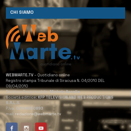
CHI SIAMO
WEBMARTE.TV
– Quotidiano online
Registro stampa Tribunale di Siracusa N. 04/2010 DEL
09/04/2010
Direttore Responsabile:
Michele Accolla
Società editrice:
KFP TELEVISION AND WEB PRODUCTIONS
S.R.L.S.
P.Iva:
02184950893
mail:
redazione@webmarte.tv