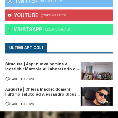
TWITTER
WEBMARTETV
YOUTUBE
@WEBMARTETV
WHATSAPP
‎SEGUI IL CANALE
ULTIMI ARTICOLI
Siracusa | Asp: nuove nomine e
incarichi: Mazzola al Laboratorio di
Sanità pubblica, Matteliano al
Servizio Legale
8 AGOSTO 2026
Augusta | Chiesa Madre: domani
l’ultimo saluto ad Alessandro Sicuso,
morto in un incidente stradale
8 AGOSTO 2026