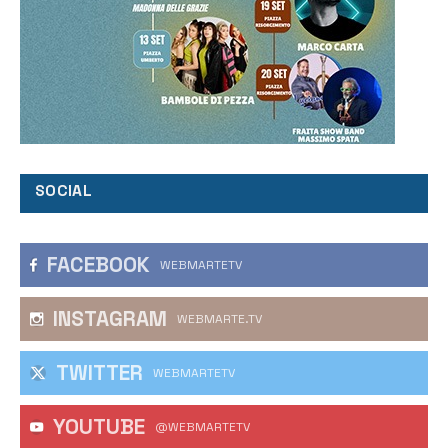
SOCIAL
FACEBOOK
WEBMARTETV
INSTAGRAM
WEBMARTE.TV
TWITTER
WEBMARTETV
YOUTUBE
@WEBMARTETV