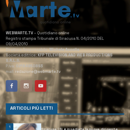
WEBMARTE.TV
– Quotidiano online
Registro stampa Tribunale di Siracusa N. 04/2010 DEL
09/04/2010
Direttore Responsabile:
Michele Accolla
Società editrice:
KFP TELEVISION AND WEB PRODUCTIONS
S.R.L.S.
P.Iva:
02184950893
mail:
redazione@webmarte.tv
ARTICOLI PIÙ LETTI
1
Siracusa | Si è insediata la nuova dirigente