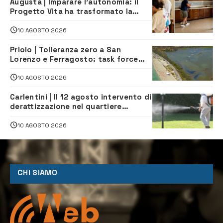
Augusta | Imparare l’autonomia: il
Progetto Vita ha trasformato la
quotidianità in una palestra di
indipendenza
10 AGOSTO 2026
Priolo | Tolleranza zero a San
Lorenzo e Ferragosto: task force
contro degrado e caos sul litorale,
navette gratuite
10 AGOSTO 2026
Carlentini | Il 12 agosto intervento di
derattizzazione nel quartiere
Santuzzi
10 AGOSTO 2026
CHI SIAMO