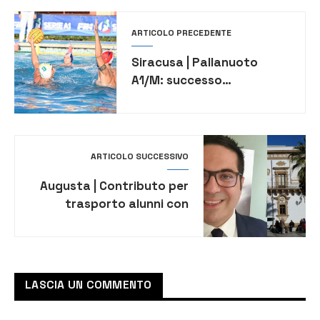
ARTICOLO PRECEDENTE
Siracusa | Pallanuoto
A1/M: successo
dell’Ortigia, sconfitto il
Quinto
ARTICOLO SUCCESSIVO
Augusta | Contributo per
trasporto alunni con
disabilità: frutto di un
lavoro di squadra
LASCIA UN COMMENTO