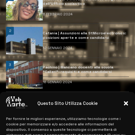
dell’Ufficio scolastico
6 FEBBRAIO 2024
2
Catania | Assunzioni alla StMicroelectronics:
posizioni aperte e come candidarsi
12 GENNAIO 2024
3
Pachino | Mancano docenti alla scuola
“Calleri”: requisiti e come candidarsi
18 GENNAIO 2024
4
Catania | Opportunità di lavoro con St
Questo Sito Utilizza Cookie
Microelectronics: centinaia di assunzioni
previste
28 MARZO 2024
Per fornire le migliori esperienze, utilizziamo tecnologie come i
cookie per memorizzare e/o accedere alle informazioni del
dispositivo. Il consenso a queste tecnologie ci permetterà di