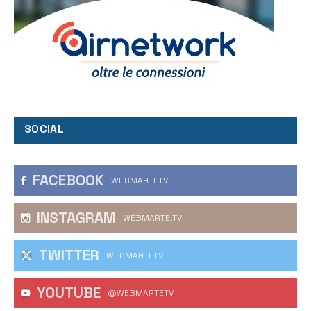
SOCIAL
FACEBOOK
WEBMARTETV
INSTAGRAM
WEBMARTE.TV
TWITTER
WEBMARTETV
YOUTUBE
@WEBMARTETV