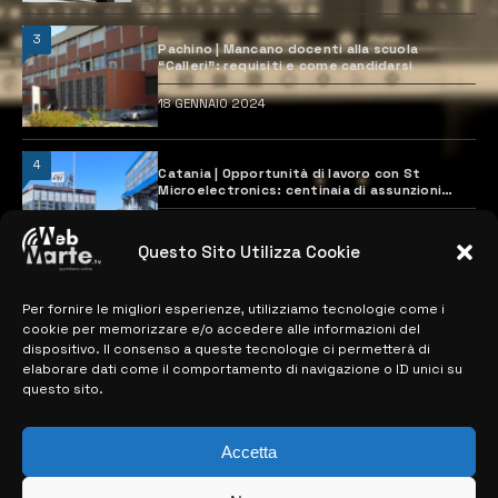
3
Pachino | Mancano docenti alla scuola
“Calleri”: requisiti e come candidarsi
18 GENNAIO 2024
4
Catania | Opportunità di lavoro con St
Microelectronics: centinaia di assunzioni
previste
28 MARZO 2024
Questo Sito Utilizza Cookie
Per fornire le migliori esperienze, utilizziamo tecnologie come i
MAPPA DEL SITO
cookie per memorizzare e/o accedere alle informazioni del
dispositivo. Il consenso a queste tecnologie ci permetterà di
> NOTIZIE
elaborare dati come il comportamento di navigazione o ID unici su
questo sito.
> EDIZIONI LOCALI
> CONTATTI
Accetta
> INFO