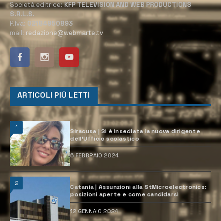
Società editrice:
KFP TELEVISION AND WEB PRODUCTIONS
S.R.L.S.
P.Iva:
02184950893
mail:
redazione@webmarte.tv
ARTICOLI PIÙ LETTI
1
Siracusa | Si è insediata la nuova dirigente
dell’Ufficio scolastico
6 FEBBRAIO 2024
2
Catania | Assunzioni alla StMicroelectronics:
posizioni aperte e come candidarsi
12 GENNAIO 2024