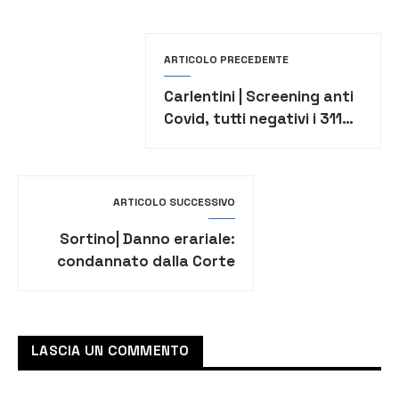
ARTICOLO PRECEDENTE
Carlentini | Screening anti
Covid, tutti negativi i 311
tamponi rapidi eseguiti
oggi
ARTICOLO SUCCESSIVO
Sortino| Danno erariale:
condannato dalla Corte
dei Conti il sindaco Parlato
LASCIA UN COMMENTO