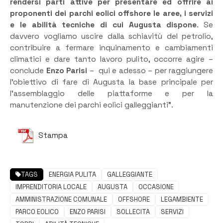
rendersi parti attive per presentare ed offrire ai
proponenti dei parchi eolici offshore le aree, i servizi
e le abilità tecniche di cui Augusta dispone
. Se
davvero vogliamo uscire dalla schiavitù del petrolio,
contribuire a fermare inquinamento e cambiamenti
climatici e dare tanto lavoro pulito, occorre agire –
conclude
Enzo Parisi
– qui e adesso – per raggiungere
l’obiettivo di fare di Augusta la base principale per
l’assemblaggio delle piattaforme e per la
manutenzione dei parchi eolici galleggianti”.
Stampa
TAGS
ENERGIA PULITA
GALLEGGIANTE
IMPRENDITORIA LOCALE
AUGUSTA
OCCASIONE
AMMINISTRAZIONE COMUNALE
OFFSHORE
LEGAMBIENTE
PARCO EOLICO
ENZO PARISI
SOLLECITA
SERVIZI