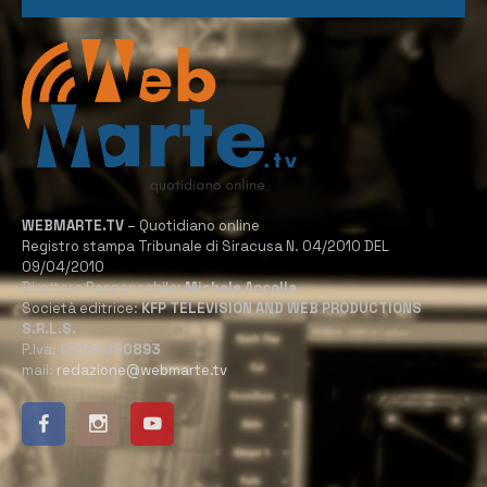
WEBMARTE.TV
– Quotidiano online
Registro stampa Tribunale di Siracusa N. 04/2010 DEL
09/04/2010
Direttore Responsabile:
Michele Accolla
Società editrice:
KFP TELEVISION AND WEB PRODUCTIONS
S.R.L.S.
P.Iva:
02184950893
mail:
redazione@webmarte.tv