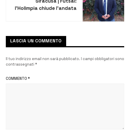
Siracusa | Futsal:
l’Holimpia chiude l’andata
in testa alla classifica e
aggancia il Ferla
LASCIA UN COMMENTO
Il tuo indirizzo email non sarà pubblicato.
I campi obbligatori sono
contrassegnati
*
COMMENTO
*