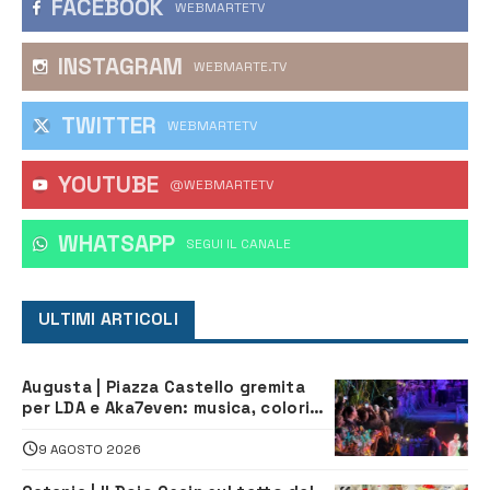
FACEBOOK
WEBMARTETV
INSTAGRAM
WEBMARTE.TV
TWITTER
WEBMARTETV
YOUTUBE
@WEBMARTETV
WHATSAPP
‎SEGUI IL CANALE
ULTIMI ARTICOLI
Augusta | Piazza Castello gremita
per LDA e Aka7even: musica, colori
ed emozioni per “Augusta d’Estate”
9 AGOSTO 2026