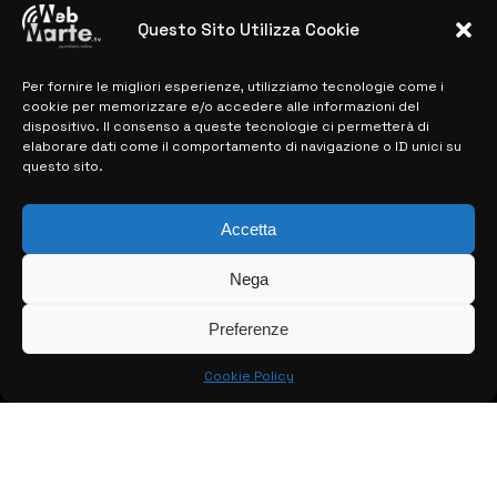
previste
Questo Sito Utilizza Cookie
28 MARZO 2024
Per fornire le migliori esperienze, utilizziamo tecnologie come i
cookie per memorizzare e/o accedere alle informazioni del
MAPPA DEL SITO
dispositivo. Il consenso a queste tecnologie ci permetterà di
elaborare dati come il comportamento di navigazione o ID unici su
questo sito.
> NOTIZIE
> EDIZIONI LOCALI
Accetta
> CONTATTI
Nega
> INFO
Preferenze
Cookie Policy