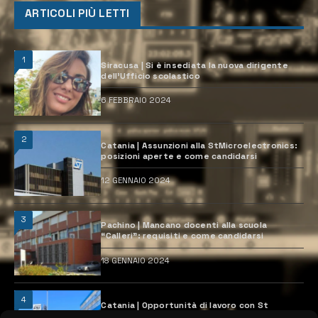
ARTICOLI PIÙ LETTI
1
Siracusa | Si è insediata la nuova dirigente
dell’Ufficio scolastico
6 FEBBRAIO 2024
2
Catania | Assunzioni alla StMicroelectronics:
posizioni aperte e come candidarsi
12 GENNAIO 2024
3
Pachino | Mancano docenti alla scuola
“Calleri”: requisiti e come candidarsi
18 GENNAIO 2024
4
Catania | Opportunità di lavoro con St
Microelectronics: centinaia di assunzioni