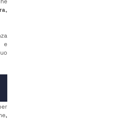
che
ra
,
nza
i e
nuo
er
he,