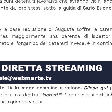
lcuni detenuti lavoranti che avranno vicini an
ente da loro stessi sotto la guida di
Carlo Buono
e la casa reclusione di Augusta soffre la care
inea maggiormente una carenza di ispettor
nato e l’organico dei detenuti invece, è in conti
rte TV in modo semplice e veloce.
Clicca qui
p
e in alto a destra
“Iscriviti”
. Non riceverai notific
rnati quando vorrai.