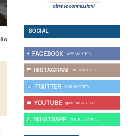
SOCIAL
llo
FACEBOOK
WEBMARTETV
INSTAGRAM
WEBMARTE.TV
TWITTER
WEBMARTETV
YOUTUBE
@WEBMARTETV
WHATSAPP
‎SEGUI IL CANALE