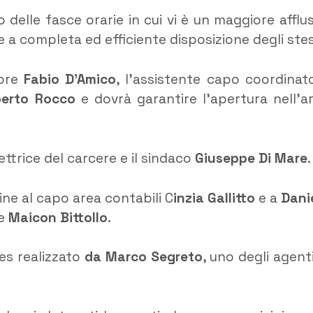
 delle fasce orarie in cui vi è un maggiore afflu
 a completa ed efficiente disposizione degli stes
tore
Fabio D’Amico
, l’assistente capo coordinat
erto Rocco
e dovrà garantire l’apertura nell’a
ttrice del carcere e il sindaco
Giuseppe Di Mare
.
dine al capo area contabili C
inzia Gallitto
e a
Dani
e
Maicon Bittollo
.
les realizzato
da Marco Segreto
, uno degli agenti