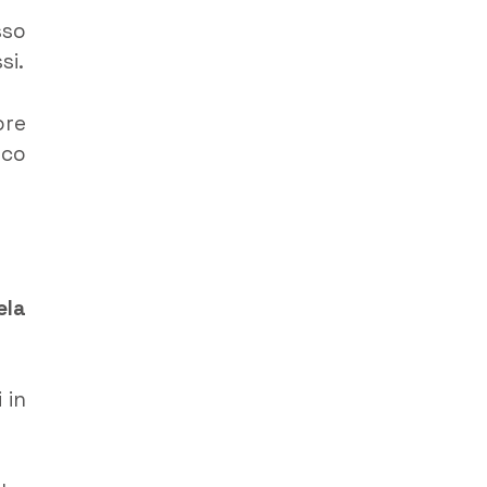
sso
si.
ore
rco
ela
 in