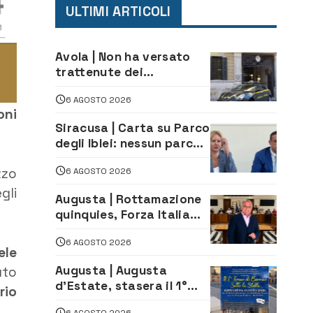
ULTIMI ARTICOLI
Avola | Non ha versato
trattenute dei
lavoratori: sequestrati
6 AGOSTO 2026
oltre 700 mila euro a
oni
imprenditore della
Siracusa | Carta su Parco
climatizzazione
degli Iblei: nessun parco
può nascere contro le
zzo
6 AGOSTO 2026
comunità e il territorio
gli
Augusta | Rottamazione
quinquies, Forza Italia
rivendica il risultato:
6 AGOSTO 2026
«La proposta è nostra»
ele
Augusta | Augusta
uto
d’Estate, stasera il 1°
rio
Torneo di Burraco sotto
6 AGOSTO 2026