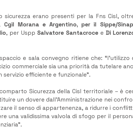
 sicurezza erano presenti per la Fns Cisl, oltr
la
Cgil Morana e Argentino, per il Sippe/Sina
io
, per Uspp
Salvatore Santacroce
e
Di Lorenz
spaccio e sala convegno ritiene che: “l’utilizzo 
rcizio commerciale sia una priorità da tutelare an
 servizio efficiente e funzionale”.
comparto Sicurezza della Cisl territoriale – è ce
tituire un dovere dall’Amministrazione nei confro
are il senso di appartenenza, a ridurre i conflitti
re una validissima valvola di sfogo per il person
nziaria”.