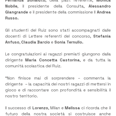
Fernanda Bonaiuto,
della past referente,
Monica
Nobile
, il presidente della Consulta,
Alessandro
Giangrande
e il presidente della commissione II
Andrea
Russo.
Gli studenti del Ruiz sono stati accompagnati dalle
docenti di Lettere referenti del concorso,
Stefania
Anfuso
,
Claudia Barcio
e
Sonia Ternullo.
Le congratulazioni ai ragazzi premiati giungono dalla
dirigente
Maria Concetta Castorina
, e da tutta la
comunità scolastica del Ruiz.
“Non finisce mai di sorprendere – commenta la
dirigente – la capacità dei nostri ragazzi di mettersi in
gioco e di raccontare con profondità e sensibilità il
nostro territorio.
Il successo di
Lorenzo
, Milan e
Melissa
ci ricorda che il
futuro della nostra società si costruisce anche