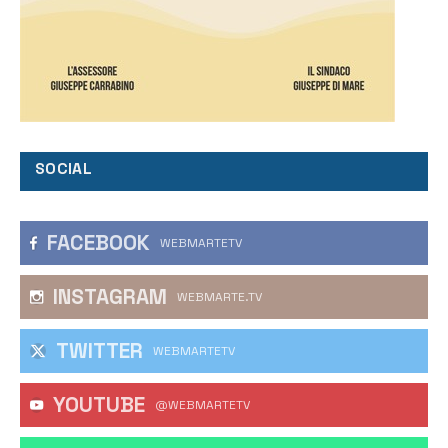
SOCIAL
FACEBOOK
WEBMARTETV
INSTAGRAM
WEBMARTE.TV
TWITTER
WEBMARTETV
YOUTUBE
@WEBMARTETV