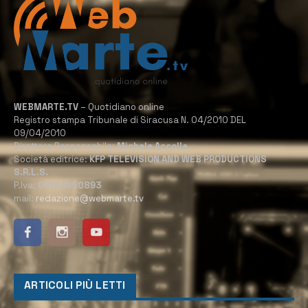
WEBMARTE.TV
– Quotidiano online
Registro stampa Tribunale di Siracusa N. 04/2010 DEL
09/04/2010
Direttore Responsabile:
Michele Accolla
Società editrice:
KFP TELEVISION AND WEB PRODUCTIONS
S.R.L.S.
P.Iva:
02184950893
mail:
redazione@webmarte.tv
ARTICOLI PIÙ LETTI