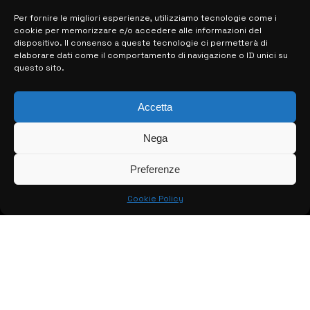
Per fornire le migliori esperienze, utilizziamo tecnologie come i
cookie per memorizzare e/o accedere alle informazioni del
MAPPA DEL SITO
dispositivo. Il consenso a queste tecnologie ci permetterà di
elaborare dati come il comportamento di navigazione o ID unici su
questo sito.
> NOTIZIE
> EDIZIONI LOCALI
Accetta
> CONTATTI
Nega
> INFO
Preferenze
Cookie Policy
© COPYRIGHT 2026:
KFP TELEVISION AND WEB PRODUCTIONS
S.R.L.S.
– P.IVA: 02184950893 – TUTTI I DIRITTI RISERVATI –
CREATO DA LUIGI PITARI