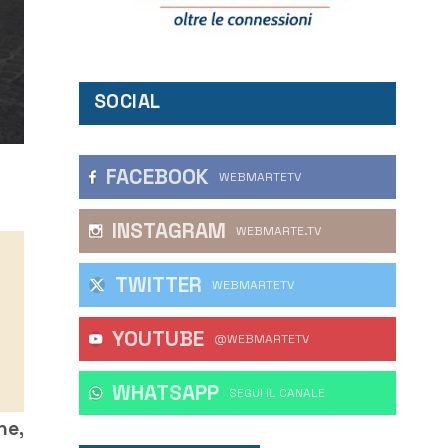
SOCIAL
FACEBOOK
WEBMARTETV
INSTAGRAM
WEBMARTE.TV
TWITTER
WEBMARTETV
YOUTUBE
@WEBMARTETV
WHATSAPP
‎SEGUI IL CANALE
ne,