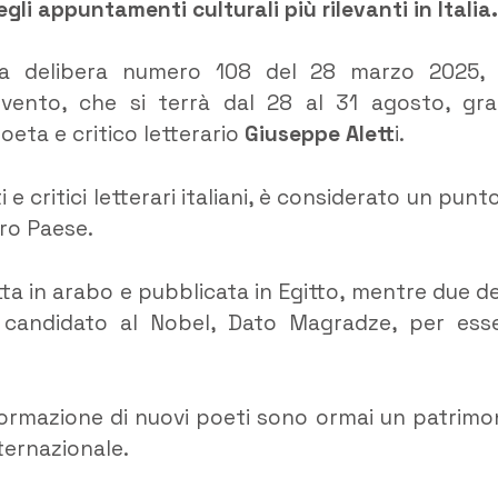
i appuntamenti culturali più rilevanti in Italia.
 la delibera numero 108 del 28 marzo 2025,
’evento, che si terrà dal 28 al 31 agosto, gra
 poeta e critico letterario
Giuseppe Alett
i.
i e critici letterari italiani, è considerato un punto
tro Paese.
ta in arabo e pubblicata in Egitto, mentre due de
 candidato al Nobel, Dato Magradze, per ess
formazione di nuovi poeti sono ormai un patrimo
ternazionale.