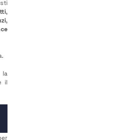
sti
ti,
zi,
nce
a.
 la
 il
er