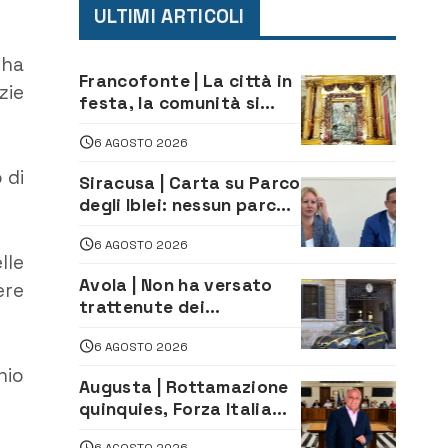
ULTIMI ARTICOLI
 ha
Francofonte | La città in
zie
festa, la comunità si
affida alla Madonna
6 AGOSTO 2026
della Neve tra fede e
tradizione
 di
Siracusa | Carta su Parco
degli Iblei: nessun parco
può nascere contro le
6 AGOSTO 2026
comunità e il territorio
lle
Avola | Non ha versato
ere
trattenute dei
lavoratori: sequestrati
6 AGOSTO 2026
oltre 700 mila euro a
imprenditore della
nio
Augusta | Rottamazione
climatizzazione
quinquies, Forza Italia
rivendica il risultato:
6 AGOSTO 2026