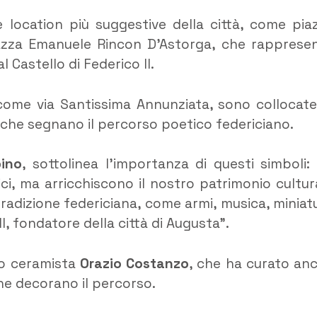
e location più suggestive della città, come pia
iazza Emanuele Rincon D’Astorga, che rapprese
Castello di Federico II.
come via Santissima Annunziata, sono collocate
, che segnano il percorso poetico federiciano.
bino
, sottolinea l’importanza di questi simboli: 
ici, ma arricchiscono il nostro patrimonio cultur
radizione federiciana, come armi, musica, miniat
II, fondatore della città di Augusta”.
ro ceramista
Orazio Costanzo
, che ha curato an
he decorano il percorso.