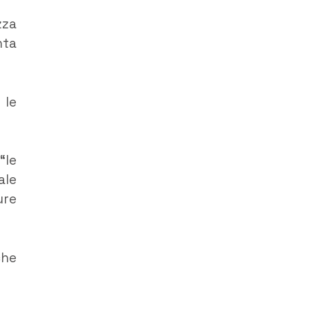
zza
nta
 le
“le
ale
ure
che