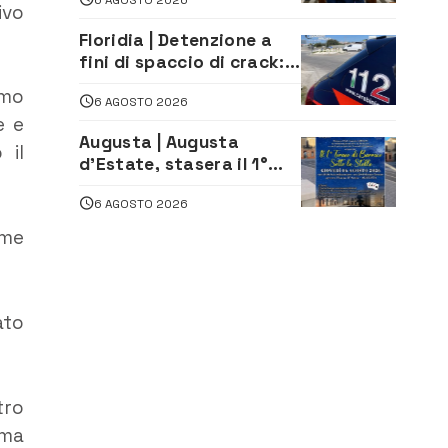
«La proposta è nostra»
ivo
Floridia | Detenzione a
fini di spaccio di crack:
arrestato 22enne
amo
6 AGOSTO 2026
e e
Augusta | Augusta
 il
d’Estate, stasera il 1°
Torneo di Burraco sotto
6 AGOSTO 2026
le Stelle: piazza
D’Astorga già sold out
ome
ato
tro
 ma