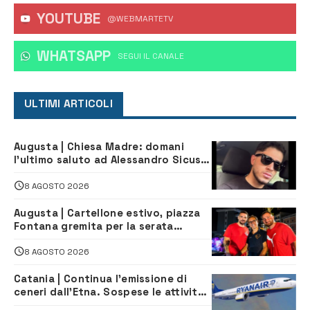
YOUTUBE
@WEBMARTETV
WHATSAPP
‎SEGUI IL CANALE
ULTIMI ARTICOLI
Augusta | Chiesa Madre: domani
l’ultimo saluto ad Alessandro Sicuso,
morto in un incidente stradale
8 AGOSTO 2026
Augusta | Cartellone estivo, piazza
Fontana gremita per la serata
caraibica con Andrea Mojito
8 AGOSTO 2026
Catania | Continua l’emissione di
ceneri dall’Etna. Sospese le attività
all’aeroporto di Fontanarossa