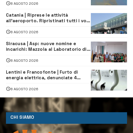
8 AGOSTO 2026
Catania | Riprese le attività
all’aeroporto. Ripristinati tutti i voli
in arrivo e in partenza
8 AGOSTO 2026
Siracusa | Asp: nuove nomine e
incarichi: Mazzola al Laboratorio di
Sanità pubblica, Matteliano al
Servizio Legale
8 AGOSTO 2026
Lentini e Francofonte | Furto di
energia elettrica, denunciate 4
persone
8 AGOSTO 2026
CHI SIAMO