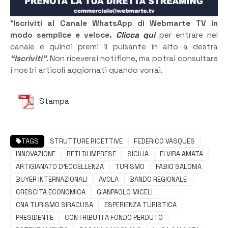
”
Iscriviti al Canale WhatsApp di Webmarte TV in
modo semplice e veloce.
Clicca qui
per entrare nel
canale e quindi premi il pulsante in alto a destra
“Iscriviti”
. Non riceverai notifiche, ma potrai consultare
i nostri articoli aggiornati quando vorrai.
Stampa
TAGS
STRUTTURE RICETTIVE
FEDERICO VASQUES
INNOVAZIONE
RETI DI IMPRESE
SICILIA
ELVIRA AMATA
ARTIGIANATO D'ECCELLENZA
TURISMO
FABIO SALONIA
BUYER INTERNAZIONALI
AVOLA
BANDO REGIONALE
CRESCITA ECONOMICA
GIANPAOLO MICELI
CNA TURISMO SIRACUSA
ESPERIENZA TURISTICA
PRESIDENTE
CONTRIBUTI A FONDO PERDUTO