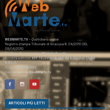
WEBMARTE.TV
– Quotidiano online
Registro stampa Tribunale di Siracusa N. 04/2010 DEL
09/04/2010
Direttore Responsabile:
Michele Accolla
Società editrice:
KFP TELEVISION AND WEB PRODUCTIONS
S.R.L.S.
P.Iva:
02184950893
mail:
redazione@webmarte.tv
ARTICOLI PIÙ LETTI