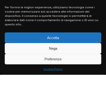
Per fornire le migliori esperienze, utilizziamo tecnologie come i
cookie per memorizzare e/o accedere alle informazioni del
MAPPA DEL SITO
dispositivo. Il consenso a queste tecnologie ci permetterà di
elaborare dati come il comportamento di navigazione o ID unici su
questo sito.
> NOTIZIE
> EDIZIONI LOCALI
Accetta
> CONTATTI
Nega
> INFO
Preferenze
Cookie Policy
© COPYRIGHT 2026:
KFP TELEVISION AND WEB PRODUCTIONS
S.R.L.S.
– P.IVA: 02184950893 – TUTTI I DIRITTI RISERVATI –
CREATO DA LUIGI PITARI