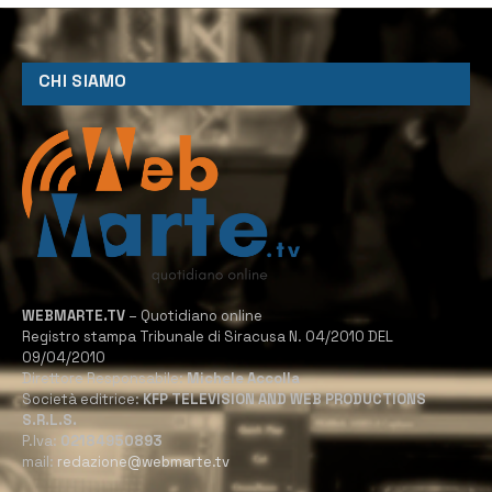
CHI SIAMO
WEBMARTE.TV
– Quotidiano online
Registro stampa Tribunale di Siracusa N. 04/2010 DEL
09/04/2010
Direttore Responsabile:
Michele Accolla
Società editrice:
KFP TELEVISION AND WEB PRODUCTIONS
S.R.L.S.
P.Iva:
02184950893
mail:
redazione@webmarte.tv