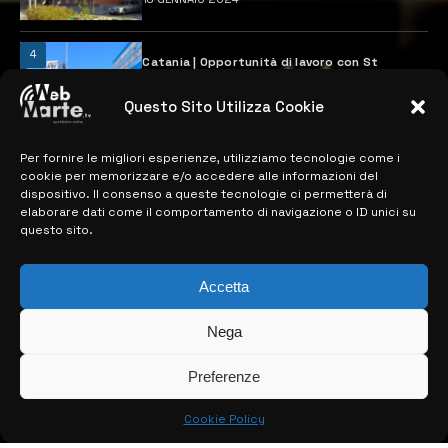
4
Catania | Opportunità di lavoro con St
Microelectronics: centinaia di assunzioni
previste
Questo Sito Utilizza Cookie
28 MARZO 2024
Per fornire le migliori esperienze, utilizziamo tecnologie come i
cookie per memorizzare e/o accedere alle informazioni del
MAPPA DEL SITO
dispositivo. Il consenso a queste tecnologie ci permetterà di
elaborare dati come il comportamento di navigazione o ID unici su
questo sito.
> NOTIZIE
> EDIZIONI LOCALI
Accetta
> CONTATTI
Nega
> INFO
Preferenze
Cookie Policy