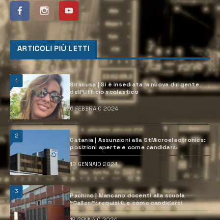
ARTICOLI PIÙ LETTI
1
Siracusa | Si è insediata la nuova dirigente
dell’Ufficio scolastico
6 FEBBRAIO 2024
2
Catania | Assunzioni alla StMicroelectronics:
posizioni aperte e come candidarsi
12 GENNAIO 2024
3
Pachino | Mancano docenti alla scuola
“Calleri”: requisiti e come candidarsi
18 GENNAIO 2024