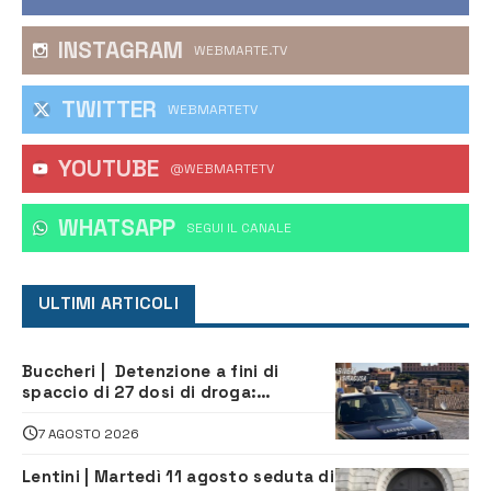
INSTAGRAM
WEBMARTE.TV
TWITTER
WEBMARTETV
YOUTUBE
@WEBMARTETV
WHATSAPP
‎SEGUI IL CANALE
ULTIMI ARTICOLI
Buccheri | Detenzione a fini di
spaccio di 27 dosi di droga:
denunciati tre 20enni
7 AGOSTO 2026
Lentini | Martedì 11 agosto seduta di