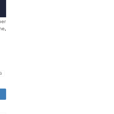
er
he,
G