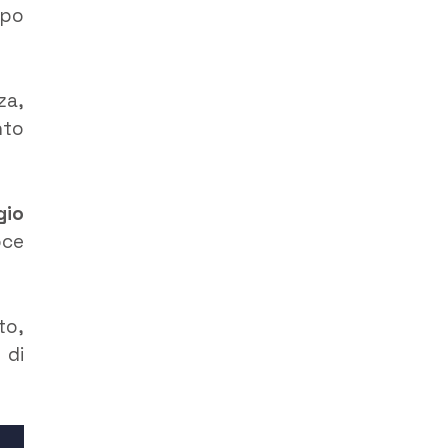
ppo
za,
nto
gio
oce
to,
 di