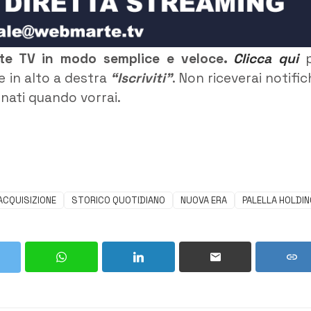
rte TV in modo semplice e veloce.
Clicca qui
p
e in alto a destra
“Iscriviti”
. Non riceverai notific
rnati quando vorrai.
ACQUISIZIONE
STORICO QUOTIDIANO
NUOVA ERA
PALELLA HOLDIN