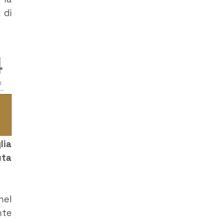
 di
lia
uta
nel
nte