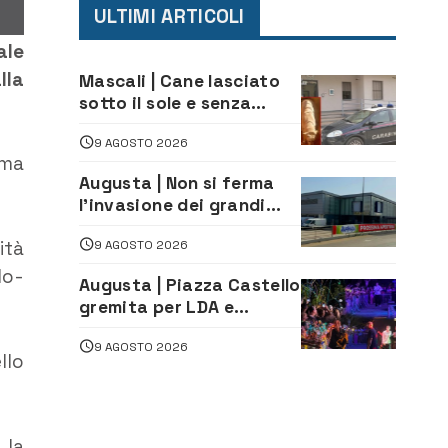
ULTIMI ARTICOLI
ale
lla
Mascali | Cane lasciato
sotto il sole e senza
acqua: Carabinieri
9 AGOSTO 2026
denunciano proprietario
 ma
Augusta | Non si ferma
l’invasione dei grandi
marchi
ità
9 AGOSTO 2026
lo-
Augusta | Piazza Castello
gremita per LDA e
Aka7even: musica, colori
9 AGOSTO 2026
ed emozioni per
llo
“Augusta d’Estate”
 la