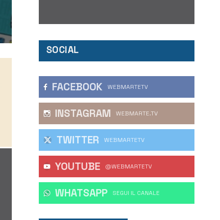
SOCIAL
FACEBOOK
WEBMARTETV
INSTAGRAM
WEBMARTE.TV
TWITTER
WEBMARTETV
YOUTUBE
@WEBMARTETV
WHATSAPP
‎SEGUI IL CANALE