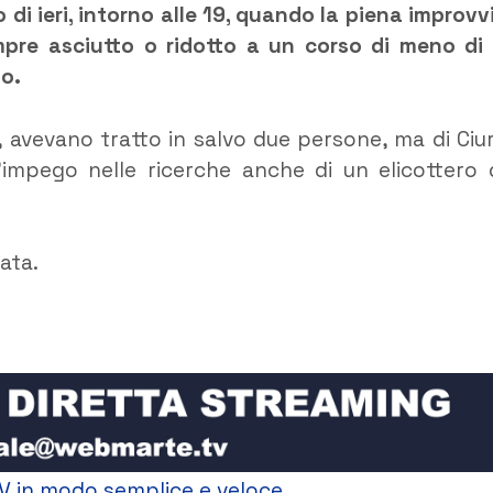
 di ieri, intorno alle 19, quando la piena improvv
mpre asciutto o ridotto a un corso di meno di
to.
i, avevano tratto in salvo due persone, ma di Ciu
’impego nelle ricerche anche di un elicottero 
rata.
V in modo semplice e veloce.