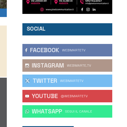
SOCIAL
FACEBOOK
WEBMARTETV
INSTAGRAM
WEBMARTE.TV
TWITTER
WEBMARTETV
YOUTUBE
@WEBMARTETV
WHATSAPP
‎SEGUI IL CANALE