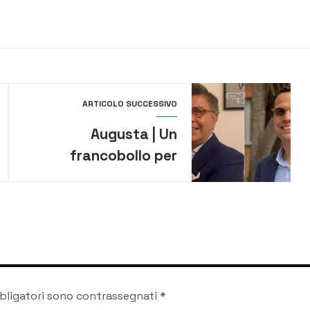
ARTICOLO SUCCESSIVO
Augusta | Un
francobollo per
celebrare i 300 anni
della Leone La Ferla:
un simbolo del Made
in Italy
bligatori sono contrassegnati
*