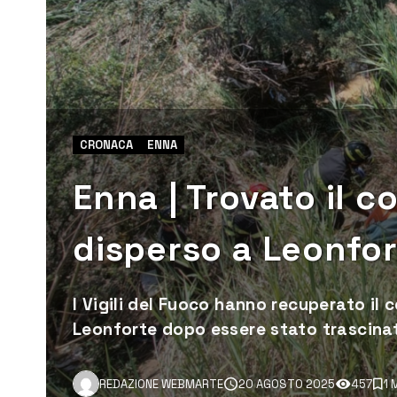
CRONACA
ENNA
Enna | Trovato il 
disperso a Leonfo
I Vigili del Fuoco hanno recuperato il
Leonforte dopo essere stato trascinato
REDAZIONE WEBMARTE
20 AGOSTO 2025
457
1 