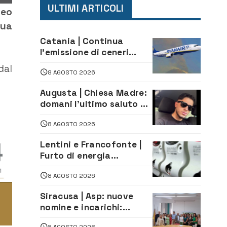
ULTIMI ARTICOLI
teo
sua
Catania | Continua
l’emissione di ceneri
dall’Etna. Sospese le
dal
8 AGOSTO 2026
attività all’aeroporto di
Fontanarossa
Augusta | Chiesa Madre:
domani l’ultimo saluto ad
Alessandro Sicuso,
8 AGOSTO 2026
morto in un incidente
stradale
Lentini e Francofonte |
Furto di energia
elettrica, denunciate 4
8 AGOSTO 2026
persone
Siracusa | Asp: nuove
nomine e incarichi:
Mazzola al Laboratorio
8 AGOSTO 2026