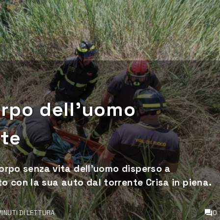
corpo dell’uomo
rte
 corpo senza vita dell’uomo disperso a
 con la sua auto dal torrente Crisa in piena.
MINUTI DI LETTURA
0