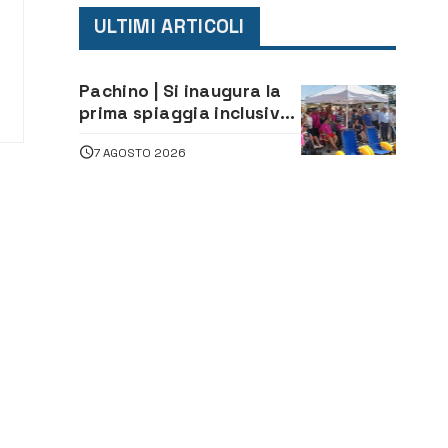
ULTIMI ARTICOLI
Pachino | Si inaugura la
prima spiaggia inclusiva
della provincia:
7 AGOSTO 2026
assistenza e prevenzione
aperte a tutti