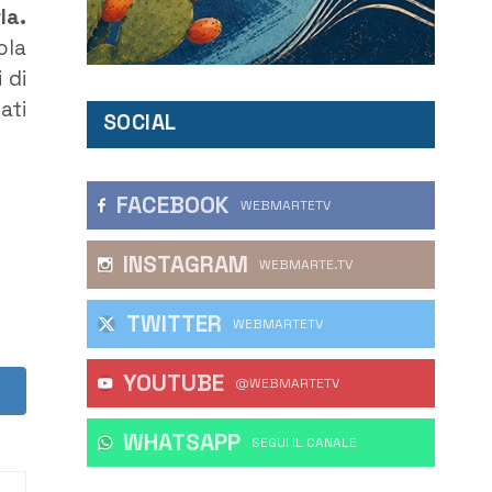
la.
ola
 di
ati
SOCIAL
FACEBOOK
WEBMARTETV
INSTAGRAM
WEBMARTE.TV
TWITTER
WEBMARTETV
YOUTUBE
@WEBMARTETV
WHATSAPP
‎SEGUI IL CANALE