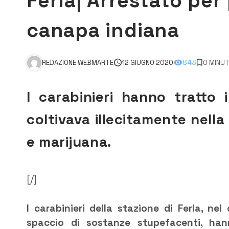
Ferla| Arrestato per
canapa indiana
REDAZIONE WEBMARTE
12 GIUGNO 2020
843
0 MINUT
I carabinieri hanno tratto
coltivava illecitamente nell
e marijuana.
[/]
I carabinieri della stazione di Ferla, nel
spaccio di sostanze stupefacenti, han