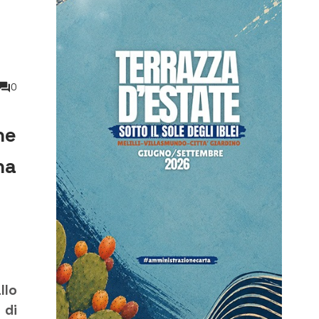
0
he
na
llo
 di